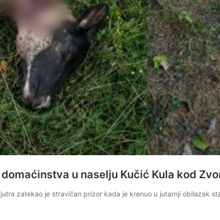
dva domaćinstva u naselju Kučić Kula kod Zv
tra zatekao je stravičan prizor kada je krenuo u jutarnji obilazak s