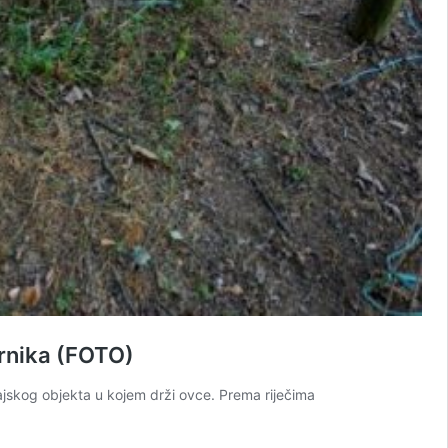
ornika (FOTO)
tajskog objekta u kojem drži ovce. Prema riječima