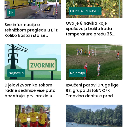
LJEPOTA I ZDRAVLJE
BiH
Ovo je 8 navika koje
Sve informacije o
spašavaju baštu kada
tehničkom pregledu u BiH:
temperature pređu 35
Koliko košta i šta se
stepeni
pregleda
Najnovije
Najnovije
Dijelovi Zvornika tokom
Izvučeni parovi Druge lige
radne sedmice više puta
RS, grupa „Istok“: OFK
bez struje, prvi prekid u
Trnovica debituje pred
ponedjeljak
domaćim navijačima protiv
Drine HE