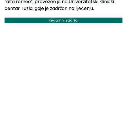
“alfa romeo”, prevezen je na Univerzitetski klinički
centar Tuzla, gdje je zadržan na liječenju.
Reklamni sadržaj