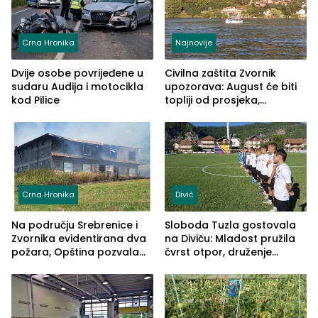
Crna Hronika
Najnovije
Dvije osobe povrijeđene u
Civilna zaštita Zvornik
sudaru Audija i motocikla
upozorava: August će biti
kod Pilice
topliji od prosjeka,
povećan rizik od požara i
nestašice vode
Crna Hronika
Divič
Na području Srebrenice i
Sloboda Tuzla gostovala
Zvornika evidentirana dva
na Diviču: Mladost pružila
požara, Opština pozvala
čvrst otpor, druženje
na smirivanje tenzija
nastavljeno uz obalu
jezera