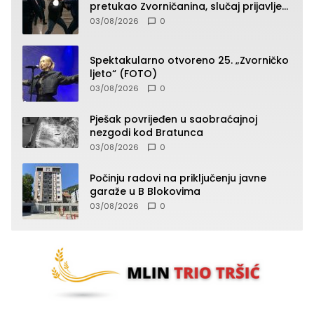
pretukao Zvorničanina, slučaj prijavljen
tužilaštvu
03/08/2026
0
Spektakularno otvoreno 25. „Zvorničko
ljeto“ (FOTO)
03/08/2026
0
Pješak povrijeđen u saobraćajnoj
nezgodi kod Bratunca
03/08/2026
0
Počinju radovi na priključenju javne
garaže u B Blokovima
03/08/2026
0