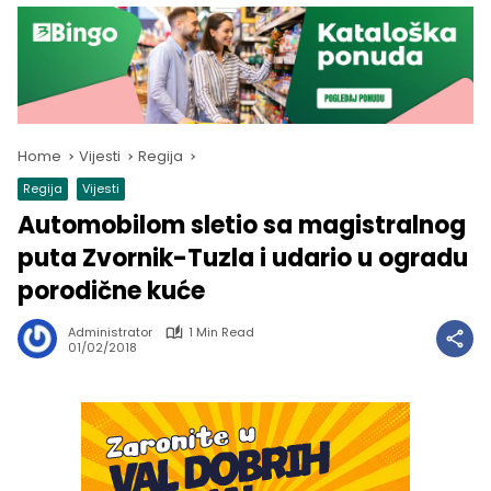
Home
Vijesti
Regija
Regija
Vijesti
Automobilom sletio sa magistralnog
puta Zvornik-Tuzla i udario u ogradu
porodične kuće
Administrator
1 Min Read
01/02/2018