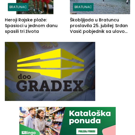
BRATUNAC
BRATUNAC
Heroji Rajske plaže:
Škobljijada u Bratuncu
Spasioci u jednom danu
proslavila 25. jubilej: Srđan
spasili tri života
Vasić pobjednik sa ulovom
od 2.040 grama (FOTO)