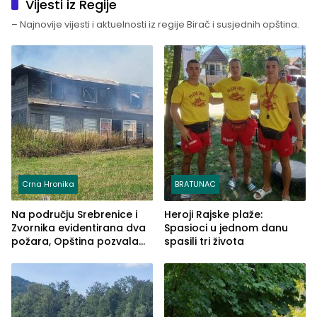
Vijesti iz Regije
– Najnovije vijesti i aktuelnosti iz regije Birač i susjednih opština.
Crna Hronika
BRATUNAC
Na području Srebrenice i
Heroji Rajske plaže:
Zvornika evidentirana dva
Spasioci u jednom danu
požara, Opština pozvala
spasili tri života
na smirivanje tenzija