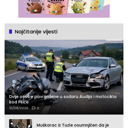
Najčitanije vijesti
Dvije osobe povrijeđene u sudaru Audija i motocikla
kod Pilice
10/08/2026
0
Muškarac iz Tuzle osumnjičen da je