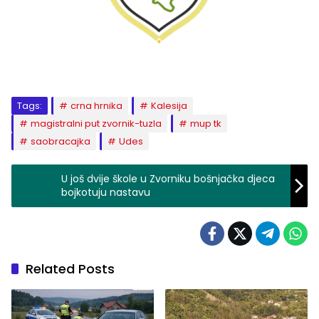
Tags:
crna hrnika
Kalesija
magistralni put zvornik-tuzla
mup tk
saobracajka
Udes
U još dvije škole u Zvorniku bošnjačka djeca
bojkotuju nastavu
Related Posts