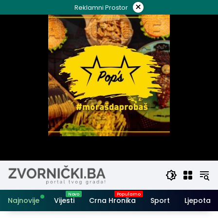
Skip
×
Reklamni Prostor
to
content
Najnovije
Vijesti
Crna Hronika
Sport
Ljepota i 