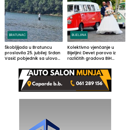
BRATUNAC
BIJELJINA
Škobljijada u Bratuncu
Kolektivno vjenčanje u
proslavila 25. jubilej: Srđan
Bijeljini: Devet parova iz
Vasić pobjednik sa ulovom
različitih gradova BiH
od 2.040 grama (FOTO)
izgovorilo sudbonosno da