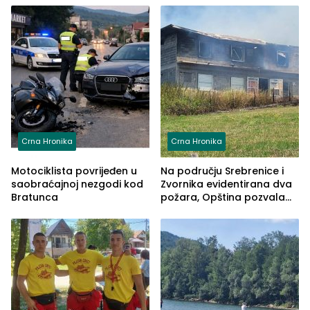
Crna Hronika
Crna Hronika
Motociklista povrijeđen u
Na području Srebrenice i
saobraćajnoj nezgodi kod
Zvornika evidentirana dva
Bratunca
požara, Opština pozvala
na smirivanje tenzija