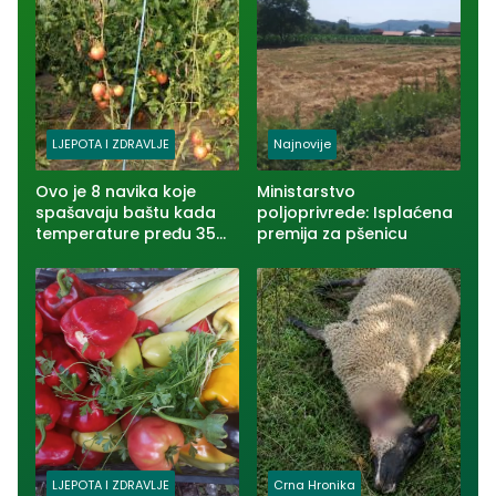
LJEPOTA I ZDRAVLJE
Najnovije
Ovo je 8 navika koje
Ministarstvo
spašavaju baštu kada
poljoprivrede: Isplaćena
temperature pređu 35
premija za pšenicu
stepeni
LJEPOTA I ZDRAVLJE
Crna Hronika