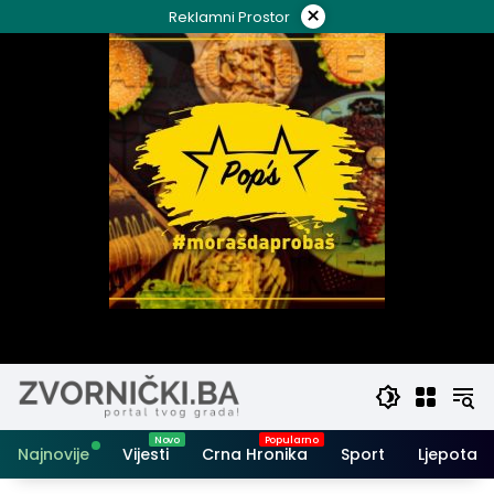
Skip
×
Reklamni Prostor
to
content
Najnovije
Vijesti
Crna Hronika
Sport
Ljepota i 