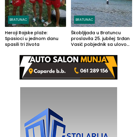
BRATUNAC
BRATUNAC
Heroji Rajske plaže:
Škobljijada u Bratuncu
Spasioci u jednom danu
proslavila 25. jubilej: Srđan
spasili tri života
Vasić pobjednik sa ulovom
od 2.040 grama (FOTO)