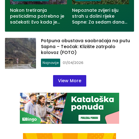
Nakon tretiranja
Nepoznate zvijeri siju
pesticidima potrebno je
strah u dolini rijeke
sačekati: Evo kada je
Sapne: Za sedam dana
voće i povrće bezbjedno
usmrćeno više od 30
za jelo
ovaca u dva zvornička
naselja (VIDEO)
Potpuna obustava saobraćaja na putu
Sapna – Teočak: Klizište zatrpalo
kolovoz (FOTO)
Najnovije
01/04/2026
View More