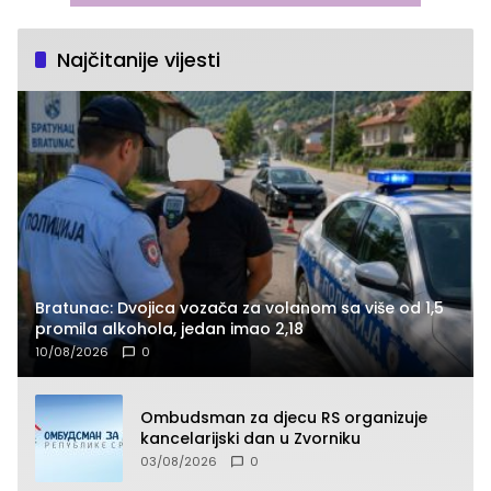
Najčitanije vijesti
Bratunac: Dvojica vozača za volanom sa više od 1,5
promila alkohola, jedan imao 2,18
10/08/2026
0
Ombudsman za djecu RS organizuje
kancelarijski dan u Zvorniku
03/08/2026
0