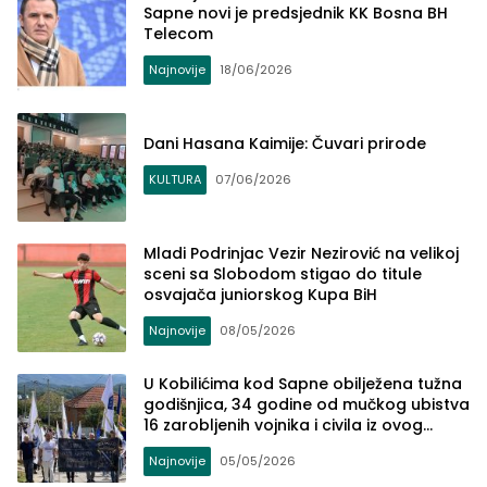
Sapne novi je predsjednik KK Bosna BH
Telecom
Najnovije
18/06/2026
Dani Hasana Kaimije: Čuvari prirode
KULTURA
07/06/2026
Mladi Podrinjac Vezir Nezirović na velikoj
sceni sa Slobodom stigao do titule
osvajača juniorskog Kupa BiH
Najnovije
08/05/2026
U Kobilićima kod Sapne obilježena tužna
godišnjica, 34 godine od mučkog ubistva
16 zarobljenih vojnika i civila iz ovog
mjesta (FOTO)
Najnovije
05/05/2026