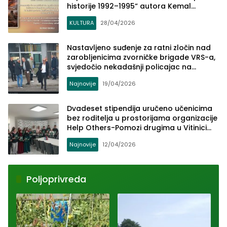
historije 1992–1995“ autora Kemal
Duraković
KULTURA
28/04/2026
Nastavljeno suđenje za ratni zločin nad
zarobljenicima zvorničke brigade VRS-a,
svjedočio nekadašnji policajac na
području Sapne
Najnovije
19/04/2026
Dvadeset stipendija uručeno učenicima
bez roditelja u prostorijama organizacije
Help Others-Pomozi drugima u Vitinici
kod Sapne
Najnovije
12/04/2026
Poljoprivreda