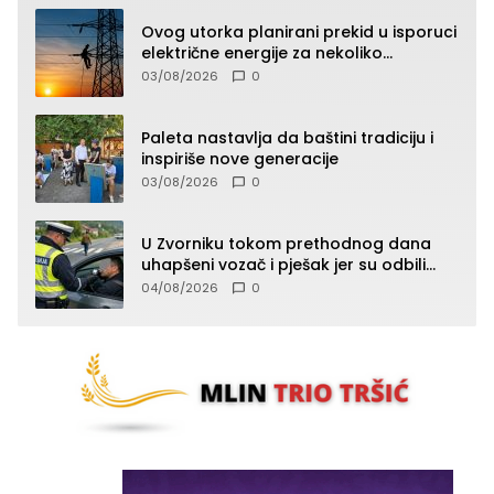
Ovog utorka planirani prekid u isporuci
električne energije za nekoliko
zvorničkih naselja
03/08/2026
0
Paleta nastavlja da baštini tradiciju i
inspiriše nove generacije
03/08/2026
0
U Zvorniku tokom prethodnog dana
uhapšeni vozač i pješak jer su odbili
testiranje na prisustvo droge
04/08/2026
0