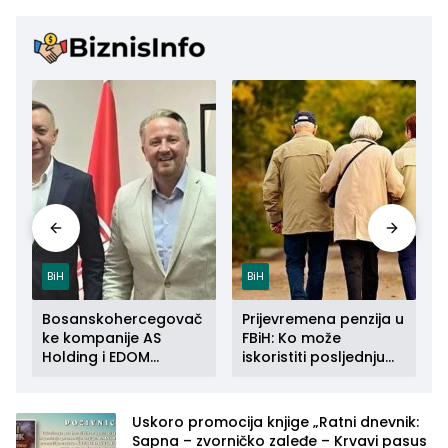
BiH
BiH
Bosanskohercegovač
Prijevremena penzija u
ke kompanije AS
FBiH: Ko može
Holding i EDOM
iskoristiti posljednju
a
Connect zajedno se
priliku do kraja 2026.
šire na tržište Maroka
godine
Uskoro promocija knjige „Ratni dnevnik:
Sapna – zvorničko zaleđe – Krvavi pasus