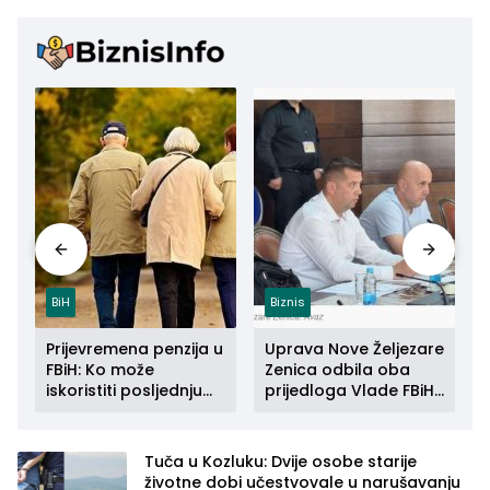
BiH
Biznis
Prijevremena penzija u
Uprava Nove Željezare
FBiH: Ko može
Zenica odbila oba
iskoristiti posljednju
prijedloga Vlade FBiH:
priliku do kraja 2026.
Ustrajni da je stečaj
godine
jedino rješenje
Tuča u Kozluku: Dvije osobe starije
životne dobi učestvovale u narušavanju