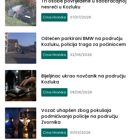
Tri osobe povrijeđene u saobraćajnoj
nesreći u Kozluku
Crna Hronika
07/07/2026
Oštećen parkirani BMW na području
Kozluku, policija traga za počiniocem
Crna Hronika
22/06/2026
Bijeljinac ukrao novčanik na području
Kozluka
Crna Hronika
08/06/2026
Vozač uhapšen zbog pokušaja
podmićivanja policije na području
Zvornika
Crna Hronika
31/03/2026