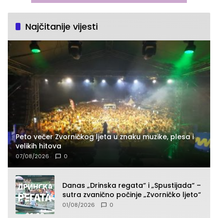
Najčitanije vijesti
Peto večer Zvorničkog ljeta u znaku muzike, plesa i
velikih hitova
07/08/2026
0
Danas „Drinska regata“ i „Spustijada“ –
sutra zvanično počinje „Zvorničko ljeto“
01/08/2026
0