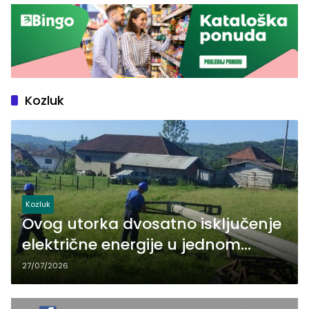
Kozluk
Kozluk
Ovog utorka dvosatno isključenje
električne energije u jednom
zvorničkom naselju
27/07/2026