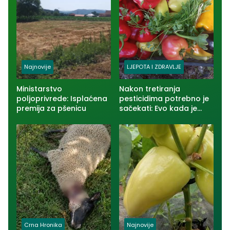
Najnovije
LJEPOTA I ZDRAVLJE
Ministarstvo
Nakon tretiranja
poljoprivrede: Isplaćena
pesticidima potrebno je
premija za pšenicu
sačekati: Evo kada je
voće i povrće bezbjedno
za jelo
Crna Hronika
Najnovije