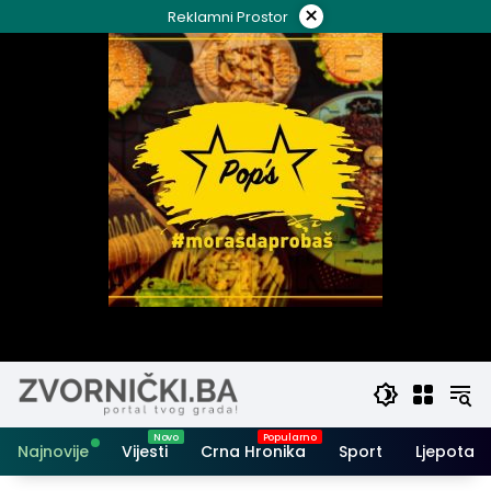
Skip
×
Reklamni Prostor
to
content
Najnovije
Vijesti
Crna Hronika
Sport
Ljepota i 