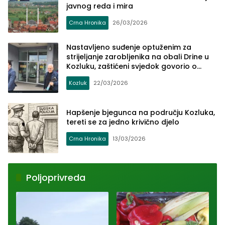
javnog reda i mira
Crna Hronika
26/03/2026
Nastavljeno suđenje optuženim za
strijeljanje zarobljenika na obali Drine u
Kozluku, zaštićeni svjedok govorio o
monstruoznim zločinima koje su počinili
Kozluk
22/03/2026
optuženi
Hapšenje bjegunca na području Kozluka,
tereti se za jedno krivično djelo
Crna Hronika
13/03/2026
Poljoprivreda