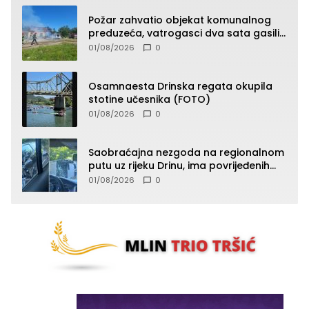
Požar zahvatio objekat komunalnog
preduzeća, vatrogasci dva sata gasili
vatru (FOTO)
01/08/2026
0
Osamnaesta Drinska regata okupila
stotine učesnika (FOTO)
01/08/2026
0
Saobraćajna nezgoda na regionalnom
putu uz rijeku Drinu, ima povrijeđenih
lica (FOTO)
01/08/2026
0