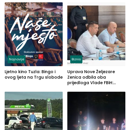
Najnovije
Biznis
Ljetno kino Tuzla: Bingo i
Uprava Nove Željezare
ovog ljeta na Trgu slobode
Zenica odbila oba
prijedloga Vlade FBiH:
Ustrajni da je stečaj jedino
rješenje