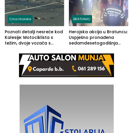
Crna Hronika
BRATUNAC
Poznati detalji nesreće kod
Herojska akcija u Bratuncu:
Kalesije: Motociklista s
Uspješno pronađena
težim, dvoje vozača s
sedamdesetogodišnja
lakšim povredama
Ivanka Lazić, rodom iz
Kravice.