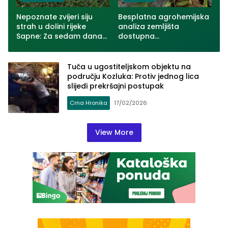
Nepoznate zvijeri siju
Besplatna agrohemijska
strah u dolini rijeke
analiza zemljišta
Sapne: Za sedam dana
dostupna
usmrćeno više od 30
poljoprivrednicima u
ovaca u dva zvornička
Zvorniku
naselja (VIDEO)
Tuča u ugostiteljskom objektu na
području Kozluka: Protiv jednog lica
slijedi prekršajni postupak
Crna Hronika
17/02/2026
View More