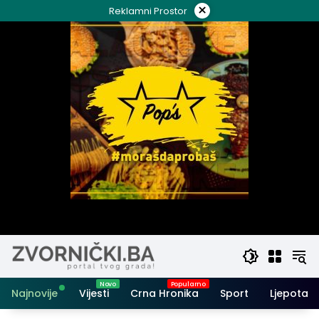
Skip
×
Reklamni Prostor
to
content
Najnovije
Vijesti
Crna Hronika
Sport
Ljepota i 