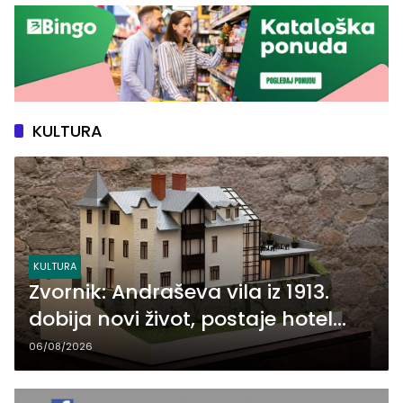
KULTURA
KULTURA
Zvornik: Andraševa vila iz 1913.
dobija novi život, postaje hotel
muzejskog tipa
06/08/2026