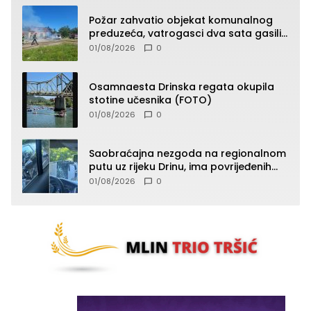
Požar zahvatio objekat komunalnog
preduzeća, vatrogasci dva sata gasili
vatru (FOTO)
01/08/2026
0
Osamnaesta Drinska regata okupila
stotine učesnika (FOTO)
01/08/2026
0
Saobraćajna nezgoda na regionalnom
putu uz rijeku Drinu, ima povrijeđenih
lica (FOTO)
01/08/2026
0