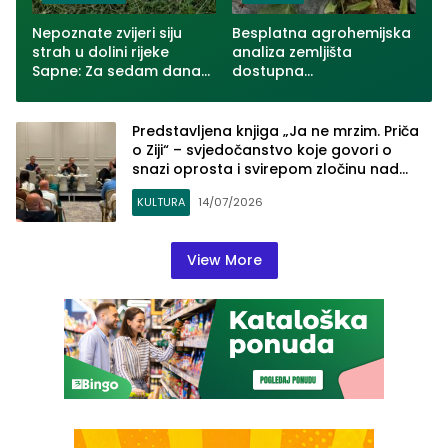
Nepoznate zvijeri siju
Besplatna agrohemijska
strah u dolini rijeke
analiza zemljišta
Sapne: Za sedam dana
dostupna
usmrćeno više od 30
poljoprivrednicima u
ovaca u dva zvornička
Zvorniku
naselja (VIDEO)
Predstavljena knjiga „Ja ne mrzim. Priča
o Ziji“ – svjedočanstvo koje govori o
snazi oprosta i svirepom zločinu nad
Romima u zvorničkom naselju Skočić
KULTURA
14/07/2026
View More