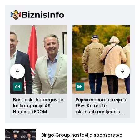
BiH
BiH
Bosanskohercegovač
Prijevremena penzija u
ke kompanije AS
FBiH: Ko može
Holding i EDOM
iskoristiti posljednju
a
Connect zajedno se
priliku do kraja 2026.
šire na tržište Maroka
godine
Bingo Group nastavlja sponzorstvo