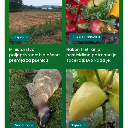
Najnovije
LJEPOTA I ZDRAVLJE
Ministarstvo
Nakon tretiranja
poljoprivrede: Isplaćena
pesticidima potrebno je
premija za pšenicu
sačekati: Evo kada je
voće i povrće bezbjedno
za jelo
Crna Hronika
Najnovije