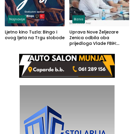
Najnovije
Biznis
Ljetno kino Tuzla: Bingo i
Uprava Nove Željezare
ovog ljeta na Trgu slobode
Zenica odbila oba
prijedloga Vlade FBiH:
Ustrajni da je stečaj jedino
rješenje