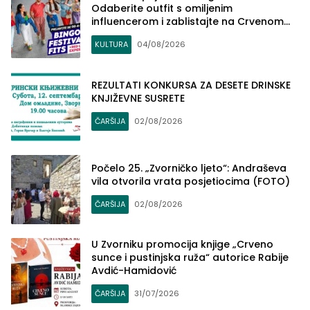
Odaberite outfit s omiljenim
influencerom i zablistajte na Crvenom
tepihu Sarajevo Film Festivala
KULTURA
04/08/2026
REZULTATI KONKURSA ZA DESETE DRINSKE
KNJIŽEVNE SUSRETE
ČARŠIJA
02/08/2026
Počelo 25. „Zvorničko ljeto“: Andraševa
vila otvorila vrata posjetiocima (FOTO)
ČARŠIJA
02/08/2026
U Zvorniku promocija knjige „Crveno
sunce i pustinjska ruža“ autorice Rabije
Avdić-Hamidović
ČARŠIJA
31/07/2026