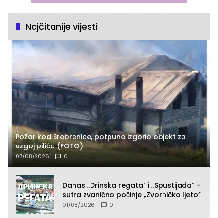
Najčitanije vijesti
Požar kod Srebrenice, potpuno izgorio objekt za
uzgoj pilića (FOTO)
07/08/2026
0
Danas „Drinska regata“ i „Spustijada“ –
sutra zvanično počinje „Zvorničko ljeto“
01/08/2026
0