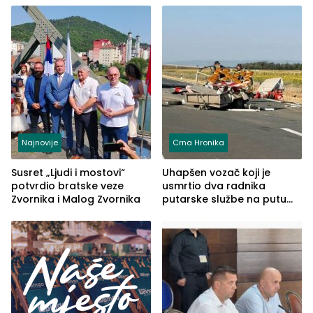
Najnovije
Crna Hronika
Susret „Ljudi i mostovi“
Uhapšen vozač koji je
potvrdio bratske veze
usmrtio dva radnika
Zvornika i Malog Zvornika
putarske službe na putu
od Loznice prema Šapcu
(FOTO)