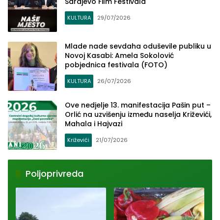
Sarajevo Film Festivala
KULTURA
29/07/2026
Mlade nade sevdaha oduševile publiku u
Novoj Kasabi: Amela Sokolović
pobjednica festivala (FOTO)
KULTURA
26/07/2026
Ove nedjelje 13. manifestacija Pašin put –
Orlić na uzvišenju između naselja Križevići,
Mahala i Hajvazi
Križevići
21/07/2026
Poljoprivreda