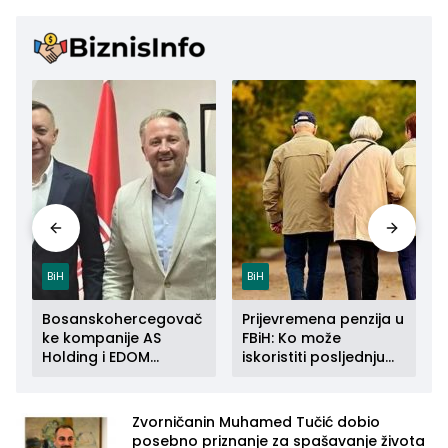
BiH
BiH
Bosanskohercegovač
Prijevremena penzija u
ke kompanije AS
FBiH: Ko može
Holding i EDOM
iskoristiti posljednju
a
Connect zajedno se
priliku do kraja 2026.
šire na tržište Maroka
godine
Zvorničanin Muhamed Tučić dobio
posebno priznanje za spašavanje života