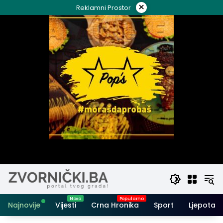
Skip
×
Reklamni Prostor
to
content
Najnovije
Vijesti
Crna Hronika
Sport
Ljepota i 