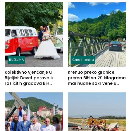
BIJELJINA
Crna Hronika
Kolektivno vjenčanje u
Krenuo preko granice
Bijeljini: Devet parova iz
prema BiH sa 20 kilograma
različitih gradova BiH
marihuane sakrivene u
izgovorilo sudbonosno da
automobilu