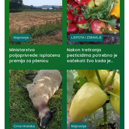
Najnovije
LJEPOTA I ZDRAVLJE
Ministarstvo
Nakon tretiranja
poljoprivrede: Isplaćena
pesticidima potrebno je
premija za pšenicu
sačekati: Evo kada je
voće i povrće bezbjedno
za jelo
Crna Hronika
Najnovije