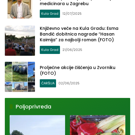
medicinara u Zagrebu
Kula Grad
12/07/2025
Književno veče na Kula Gradu: Esma
Bandić dobitnica nagrade “Hasan
Kaimija” za najbolji roman (FOTO)
Kula Grad
21/06/2025
Proljećne akcije čišćenja u Zvorniku
(FOTO)
ČARŠIJA
02/06/2025
Poljoprivreda