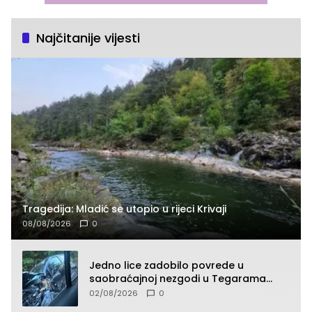
Najčitanije vijesti
Tragedija: Mladić se utopio u rijeci Krivaji
08/08/2026
0
Jedno lice zadobilo povrede u
saobraćajnoj nezgodi u Tegarama
(FOTO)
02/08/2026
0