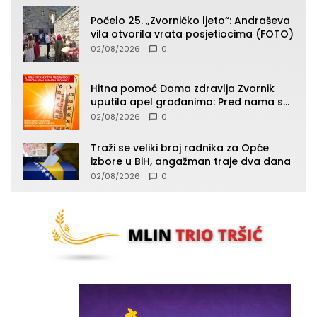
Počelo 25. „Zvorničko ljeto“: Andraševa
vila otvorila vrata posjetiocima (FOTO)
02/08/2026
0
Hitna pomoć Doma zdravlja Zvornik
uputila apel građanima: Pred nama su
temperature do 40°C, oprez zbog
02/08/2026
0
toplotnog udara
Traži se veliki broj radnika za Opće
izbore u BiH, angažman traje dva dana
02/08/2026
0