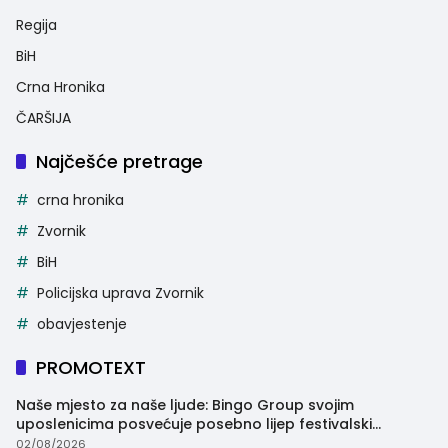
Regija
BiH
Crna Hronika
ČARŠIJA
Najčešće pretrage
crna hronika
Zvornik
BiH
Policijska uprava Zvornik
obavjestenje
PROMOTEXT
Naše mjesto za naše ljude: Bingo Group svojim
uposlenicima posvećuje posebno lijep festivalski
trenutak
02/08/2026