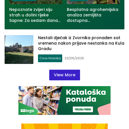
Nepoznate zvijeri siju
Besplatna agrohemijska
strah u dolini rijeke
analiza zemljišta
Sapne: Za sedam dana
dostupna
usmrćeno više od 30
poljoprivrednicima u
ovaca u dva zvornička
Zvorniku
naselja (VIDEO)
Nestali dječak iz Zvornika pronađen sat
vremena nakon prijave nestanka na Kula
Gradu
Crna Hronika
23/05/2025
View More