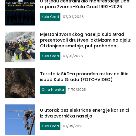
U srijedu centralni dio manifestacije Dani
otpora Zvornik-Kula Grad 1992-2026
Kula Grad
07/04/2026
Mještani zvorničkog naselja Kula Grad
prezentovali društveni aktivizam na djelu:
Otklonjene smetnje, put prohodan
(FOTO)
Kula Grad
07/01/2026
Turista iz SAD-a pronađen mrtav na litici
ispod Kula Grada (FOTO+VIDEO)
Crna Hronika
11/10/2025
U utorak bez električne energije korisnici
iz dva zvornička naselja
Kula Grad
07/09/2025