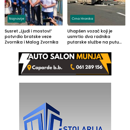
Najnovije
Crna Hronika
Susret „Ljudi i mostovi“
Uhapšen vozač koji je
potvrdio bratske veze
usmrtio dva radnika
Zvornika i Malog Zvornika
putarske službe na putu
od Loznice prema Šapcu
(FOTO)