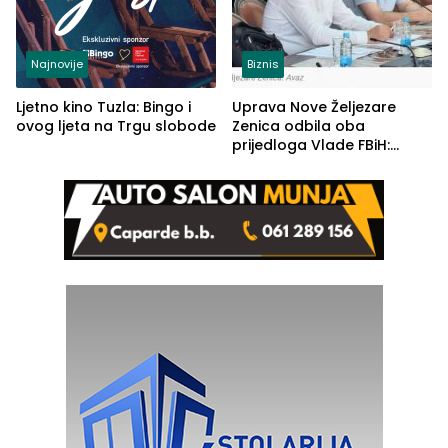
Najnovije
Biznis
Ljetno kino Tuzla: Bingo i
Uprava Nove Željezare
ovog ljeta na Trgu slobode
Zenica odbila oba
prijedloga Vlade FBiH:
Ustrajni da je stečaj jedino
rješenje