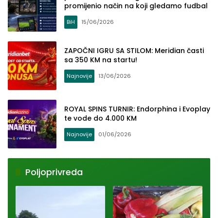
promijenio način na koji gledamo fudbal
BiH
15/06/2026
ZAPOČNI IGRU SA STILOM: Meridian časti
sa 350 KM na startu!
Najnovije
13/06/2026
ROYAL SPINS TURNIR: Endorphina i Evoplay
te vode do 4.000 KM
Najnovije
01/06/2026
Poljoprivreda