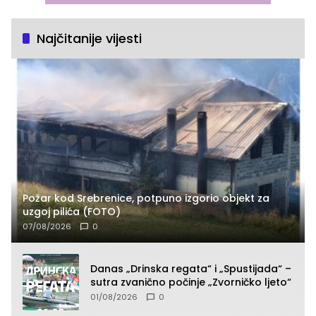
Najčitanije vijesti
Požar kod Srebrenice, potpuno izgorio objekt za
uzgoj pilića (FOTO)
07/08/2026
0
Danas „Drinska regata“ i „Spustijada“ –
sutra zvanično počinje „Zvorničko ljeto“
01/08/2026
0