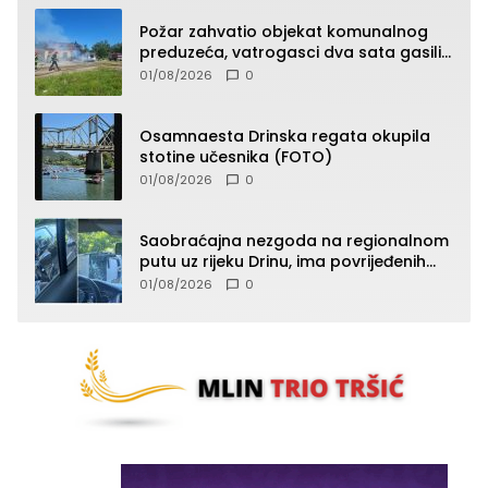
Požar zahvatio objekat komunalnog
preduzeća, vatrogasci dva sata gasili
vatru (FOTO)
01/08/2026
0
Osamnaesta Drinska regata okupila
stotine učesnika (FOTO)
01/08/2026
0
Saobraćajna nezgoda na regionalnom
putu uz rijeku Drinu, ima povrijeđenih
lica (FOTO)
01/08/2026
0