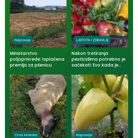
Najnovije
LJEPOTA I ZDRAVLJE
Ministarstvo
Nakon tretiranja
poljoprivrede: Isplaćena
pesticidima potrebno je
premija za pšenicu
sačekati: Evo kada je
voće i povrće bezbjedno
za jelo
Crna Hronika
Najnovije