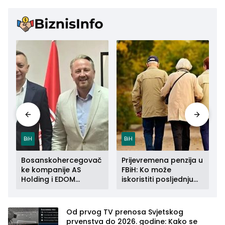
BiH
BiH
Bosanskohercegovač
Prijevremena penzija u
ke kompanije AS
FBiH: Ko može
Holding i EDOM
iskoristiti posljednju
a
Connect zajedno se
priliku do kraja 2026.
šire na tržište Maroka
godine
Od prvog TV prenosa Svjetskog
prvenstva do 2026. godine: Kako se