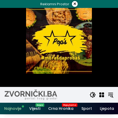
Skip
×
Reklamni Prostor
to
content
Najnovije
Vijesti
Crna Hronika
Sport
Ljepota i 