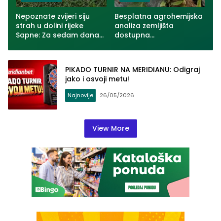
Nepoznate zvijeri siju
Besplatna agrohemijska
strah u dolini rijeke
analiza zemljišta
Sapne: Za sedam dana
dostupna
usmrćeno više od 30
poljoprivrednicima u
ovaca u dva zvornička
Zvorniku
naselja (VIDEO)
PIKADO TURNIR NA MERIDIANU: Odigraj
jako i osvoji metu!
Najnovije
26/05/2026
View More