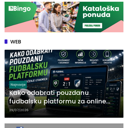
WEB
Najnovije
Kako odabrati pouzdanu
fudbalsku platformu za online
praćenje utakmica
29/07/2026