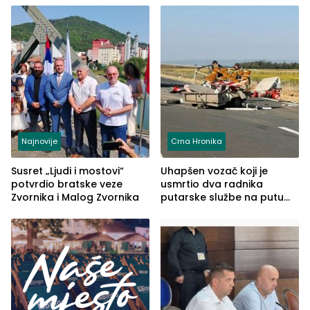
Najnovije
Crna Hronika
Susret „Ljudi i mostovi“
Uhapšen vozač koji je
potvrdio bratske veze
usmrtio dva radnika
Zvornika i Malog Zvornika
putarske službe na putu
od Loznice prema Šapcu
(FOTO)