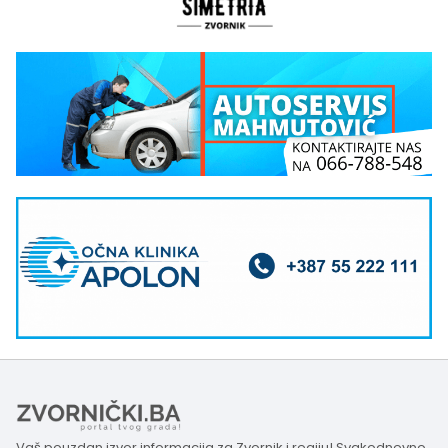
Vaš pouzdan izvor informacija za Zvornik i regiju! Svakodnevno