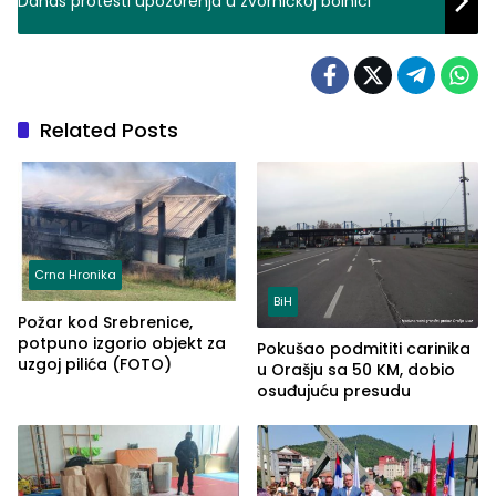
Danas protesti upozorenja u zvorničkoj bolnici
Related Posts
Crna Hronika
BiH
Požar kod Srebrenice,
potpuno izgorio objekt za
Pokušao podmititi carinika
uzgoj pilića (FOTO)
u Orašju sa 50 KM, dobio
osuđujuću presudu