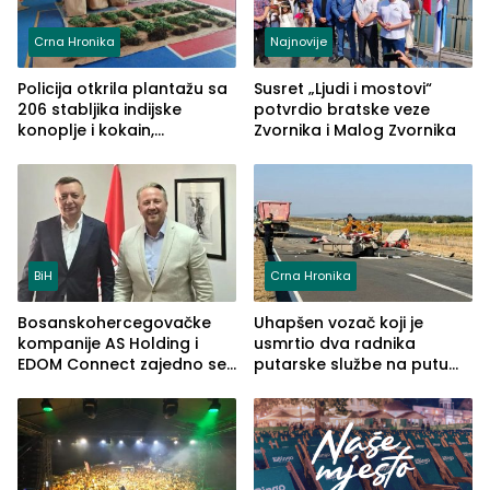
Crna Hronika
Najnovije
Policija otkrila plantažu sa
Susret „Ljudi i mostovi“
206 stabljika indijske
potvrdio bratske veze
konoplje i kokain,
Zvornika i Malog Zvornika
uhapšena jedna osoba
(FOTO)
BiH
Crna Hronika
Bosanskohercegovačke
Uhapšen vozač koji je
kompanije AS Holding i
usmrtio dva radnika
EDOM Connect zajedno se
putarske službe na putu
šire na tržište Maroka
od Loznice prema Šapcu
(FOTO)