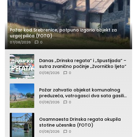
Požar kod Srebrenice, potpuno izgorio objekt za
uzgoj pilića (FOTO)
07/08/2026
0
Danas „Drinska regata“ i „Spustijada“ –
sutra zvanično počinje „Zvorničko ljeto“
01/08/2026
0
Požar zahvatio objekat komunalnog
preduzeća, vatrogasci dva sata gasili
vatru (FOTO)
01/08/2026
0
Osamnaesta Drinska regata okupila
stotine učesnika (FOTO)
01/08/2026
0