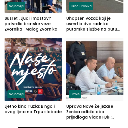
Najnovije
Crna Hronika
Susret „Ljudi i mostovi“
Uhapšen vozač koji je
potvrdio bratske veze
usmrtio dva radnika
Zvornika i Malog Zvornika
putarske službe na putu
od Loznice prema Šapcu
(FOTO)
Najnovije
Biznis
Ljetno kino Tuzla: Bingo i
Uprava Nove Željezare
ovog ljeta na Trgu slobode
Zenica odbila oba
prijedloga Vlade FBiH:
Ustrajni da je stečaj jedino
rješenje