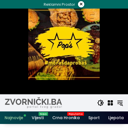
Skip
×
Reklamni Prostor
to
content
Najnovije
Vijesti
Crna Hronika
Sport
Ljepota i 