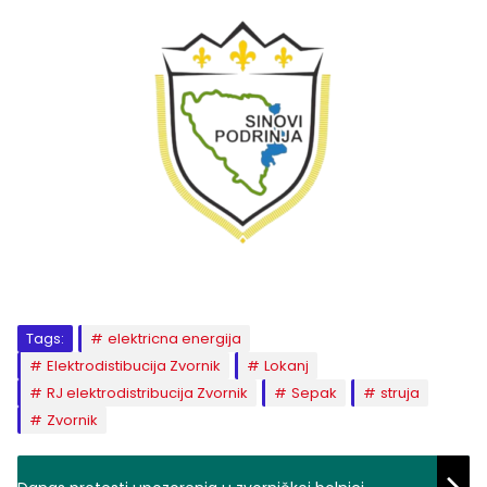
Tags:
elektricna energija
Elektrodistibucija Zvornik
Lokanj
RJ elektrodistribucija Zvornik
Sepak
struja
Zvornik