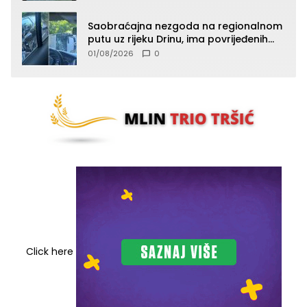
Saobraćajna nezgoda na regionalnom
putu uz rijeku Drinu, ima povrijeđenih
lica (FOTO)
01/08/2026
0
Click here