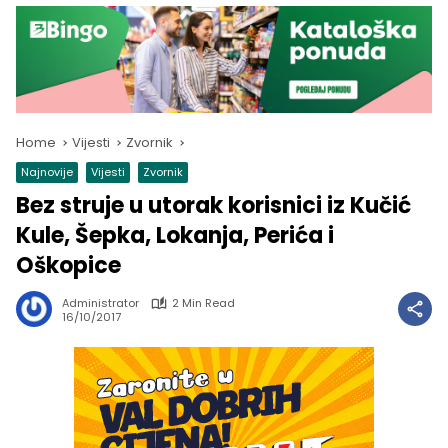
Home
Vijesti
Zvornik
Najnovije
Vijesti
Zvornik
Bez struje u utorak korisnici iz Kučić
Kule, Šepka, Lokanja, Perića i
Oškopice
Administrator
2 Min Read
16/10/2017