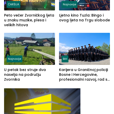
ČARŠIJA
Najnovije
Peto večer Zvorničkog ljeta
Ljetno kino Tuzla: Bingo i
u znaku muzike, plesa i
ovog ljeta na Trgu slobode
velikih hitova
Najnovije
BiH
U petak bez struje dva
Karijera u Graničnoj policiji
naselja na području
Bosne i Hercegovine,
Zvornika
profesionalni razvoj, rad sa
savremenom opremom i
služba građanima