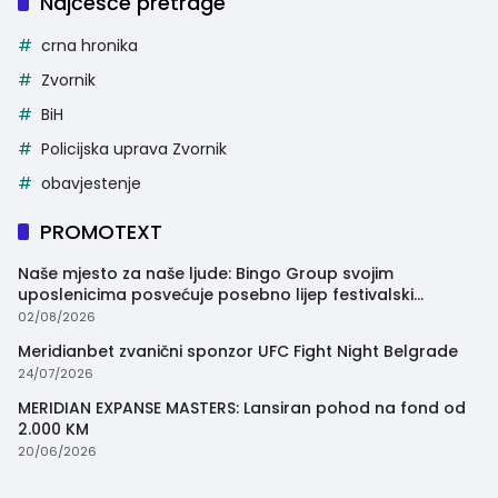
Najčešće pretrage
crna hronika
Zvornik
BiH
Policijska uprava Zvornik
obavjestenje
PROMOTEXT
Naše mjesto za naše ljude: Bingo Group svojim
uposlenicima posvećuje posebno lijep festivalski
trenutak
02/08/2026
Meridianbet zvanični sponzor UFC Fight Night Belgrade
24/07/2026
MERIDIAN EXPANSE MASTERS: Lansiran pohod na fond od
2.000 KM
20/06/2026