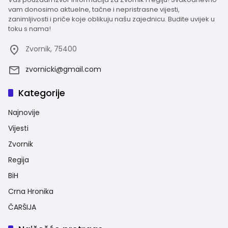
vam donosimo aktuelne, tačne i nepristrasne vijesti,
zanimljivosti i priče koje oblikuju našu zajednicu. Budite uvijek u
toku s nama!
Zvornik, 75400
zvornicki@gmail.com
Kategorije
Najnovije
Vijesti
Zvornik
Regija
BiH
Crna Hronika
ČARŠIJA