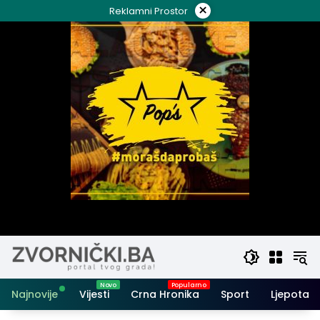
Skip
×
Reklamni Prostor
to
content
Najnovije
Vijesti
Crna Hronika
Sport
Ljepota i 