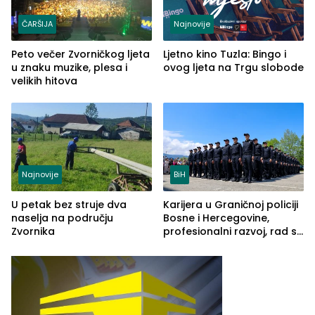
ČARŠIJA
Najnovije
Peto večer Zvorničkog ljeta
Ljetno kino Tuzla: Bingo i
u znaku muzike, plesa i
ovog ljeta na Trgu slobode
velikih hitova
Najnovije
BiH
U petak bez struje dva
Karijera u Graničnoj policiji
naselja na području
Bosne i Hercegovine,
Zvornika
profesionalni razvoj, rad sa
savremenom opremom i
služba građanima