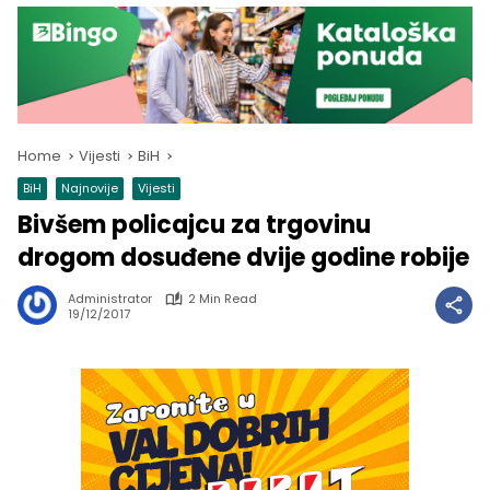
Home
Vijesti
BiH
BiH
Najnovije
Vijesti
Bivšem policajcu za trgovinu
drogom dosuđene dvije godine robije
Administrator
2 Min Read
19/12/2017