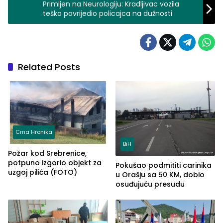
Primljen na Neurologiju: Kradljivac vozila
teško povrijedio policajca na dužnosti
Related Posts
Crna Hronika
BiH
Požar kod Srebrenice,
potpuno izgorio objekt za
Pokušao podmititi carinika
uzgoj pilića (FOTO)
u Orašju sa 50 KM, dobio
osuđujuću presudu