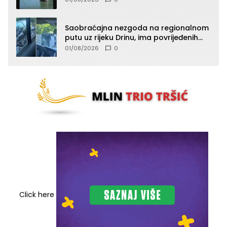
Saobraćajna nezgoda na regionalnom
putu uz rijeku Drinu, ima povrijeđenih
lica (FOTO)
01/08/2026
0
Click here