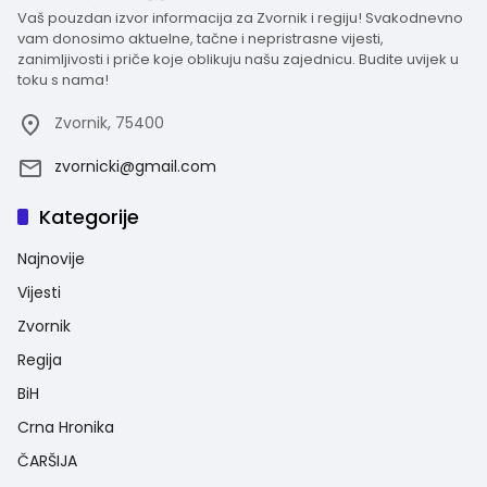
Vaš pouzdan izvor informacija za Zvornik i regiju! Svakodnevno
vam donosimo aktuelne, tačne i nepristrasne vijesti,
zanimljivosti i priče koje oblikuju našu zajednicu. Budite uvijek u
toku s nama!
Zvornik, 75400
zvornicki@gmail.com
Kategorije
Najnovije
Vijesti
Zvornik
Regija
BiH
Crna Hronika
ČARŠIJA