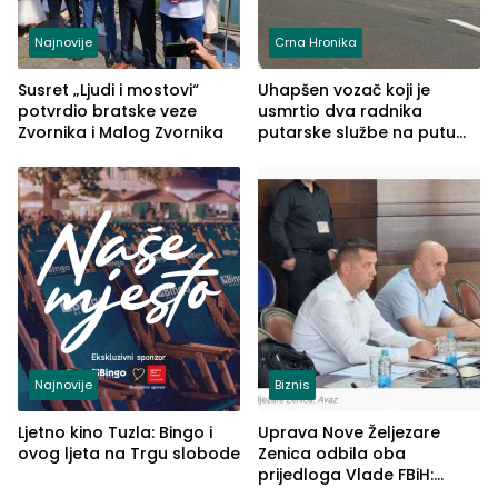
Najnovije
Crna Hronika
Susret „Ljudi i mostovi“
Uhapšen vozač koji je
potvrdio bratske veze
usmrtio dva radnika
Zvornika i Malog Zvornika
putarske službe na putu
od Loznice prema Šapcu
(FOTO)
Najnovije
Biznis
Ljetno kino Tuzla: Bingo i
Uprava Nove Željezare
ovog ljeta na Trgu slobode
Zenica odbila oba
prijedloga Vlade FBiH:
Ustrajni da je stečaj jedino