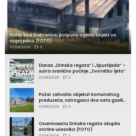
Požar kod Srebrenice, potpuno izgorio objekt za
uzgoj pilića (FOTO)
07/08/2026
0
Danas „Drinska regata“ i „Spustijada“ –
sutra zvanično počinje „Zvorničko ljeto“
01/08/2026
0
Požar zahvatio objekat komunalnog
preduzeća, vatrogasci dva sata gasili
vatru (FOTO)
01/08/2026
0
Osamnaesta Drinska regata okupila
stotine učesnika (FOTO)
01/08/2026
0