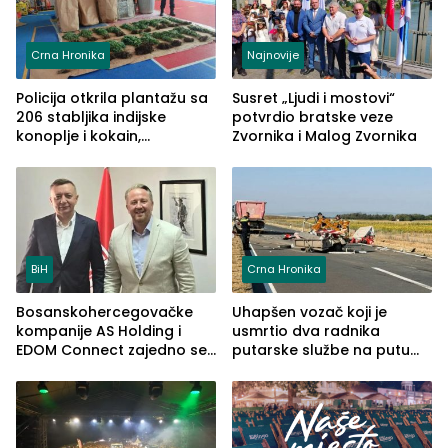
Crna Hronika
Najnovije
Policija otkrila plantažu sa
Susret „Ljudi i mostovi“
206 stabljika indijske
potvrdio bratske veze
konoplje i kokain,
Zvornika i Malog Zvornika
uhapšena jedna osoba
(FOTO)
BiH
Crna Hronika
Bosanskohercegovačke
Uhapšen vozač koji je
kompanije AS Holding i
usmrtio dva radnika
EDOM Connect zajedno se
putarske službe na putu
šire na tržište Maroka
od Loznice prema Šapcu
(FOTO)