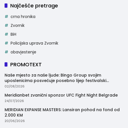
Najčešće pretrage
crna hronika
Zvornik
BiH
Policijska uprava Zvornik
obavjestenje
PROMOTEXT
Naše mjesto za naše ljude: Bingo Group svojim
uposlenicima posvećuje posebno lijep festivalski
trenutak
02/08/2026
Meridianbet zvanični sponzor UFC Fight Night Belgrade
24/07/2026
MERIDIAN EXPANSE MASTERS: Lansiran pohod na fond od
2.000 KM
20/06/2026