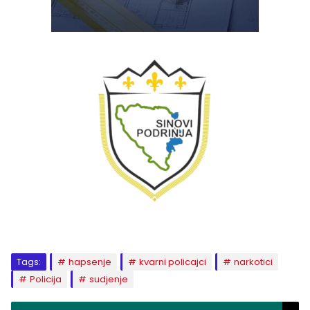
Tags:
hapsenje
kvarni policajci
narkotici
Policija
sudjenje