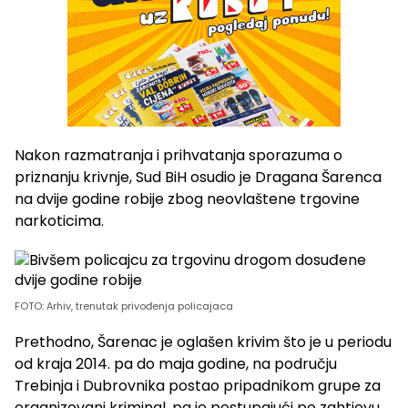
Nakon razmatranja i prihvatanja sporazuma o
priznanju krivnje, Sud BiH osudio je Dragana Šarenca
na dvije godine robije zbog neovlaštene trgovine
narkoticima.
FOTO: Arhiv, trenutak privođenja policajaca
Prethodno, Šarenac je oglašen krivim što je u periodu
od kraja 2014. pa do maja godine, na području
Trebinja i Dubrovnika postao pripadnikom grupe za
organizovani kriminal, pa je postupajući po zahtjevu