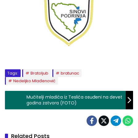
Tags:
Bratoljub
bratunac
Nedeljko Mlađenović
Mučitelji mladića iz Teslića osuđeni na devet
godina zatvora (FOTO)
Related Posts