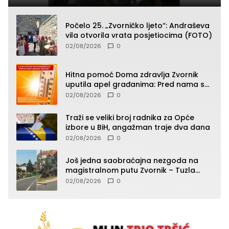
Počelo 25. „Zvorničko ljeto“: Andraševa
vila otvorila vrata posjetiocima (FOTO)
02/08/2026
0
Hitna pomoć Doma zdravlja Zvornik
uputila apel građanima: Pred nama su
temperature do 40°C, oprez zbog
02/08/2026
0
toplotnog udara
Traži se veliki broj radnika za Opće
izbore u BiH, angažman traje dva dana
02/08/2026
0
Još jedna saobraćajna nezgoda na
magistralnom putu Zvornik – Tuzla
(FOTO)
02/08/2026
0