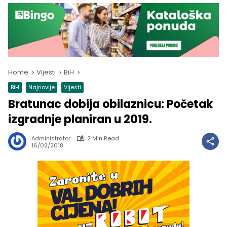
Home
Vijesti
BiH
BiH
Najnovije
Vijesti
Bratunac dobija obilaznicu: Početak
izgradnje planiran u 2019.
Administrator
2 Min Read
16/02/2018