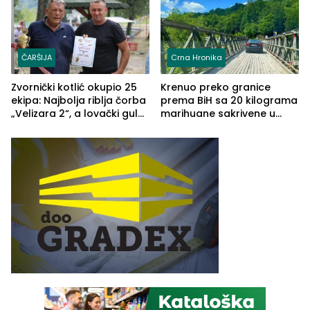
ČARŠIJA
Crna Hronika
Zvornički kotlić okupio 25
Krenuo preko granice
ekipa: Najbolja riblja čorba
prema BiH sa 20 kilograma
„Velizara 2“, a lovački gulaš
marihuane sakrivene u
„Red i Zaprska“ (FOTO)
automobilu