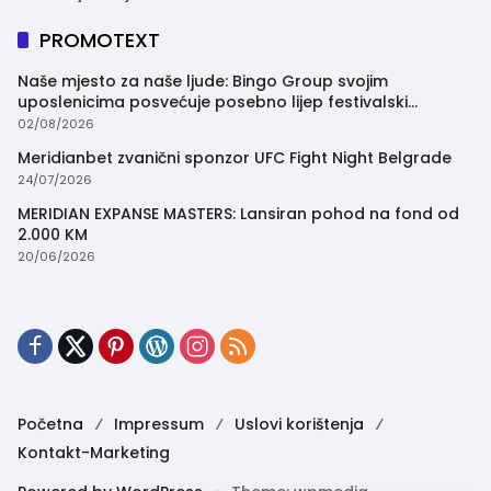
PROMOTEXT
Naše mjesto za naše ljude: Bingo Group svojim
uposlenicima posvećuje posebno lijep festivalski
trenutak
02/08/2026
Meridianbet zvanični sponzor UFC Fight Night Belgrade
24/07/2026
MERIDIAN EXPANSE MASTERS: Lansiran pohod na fond od
2.000 KM
20/06/2026
Početna
Impressum
Uslovi korištenja
Kontakt-Marketing