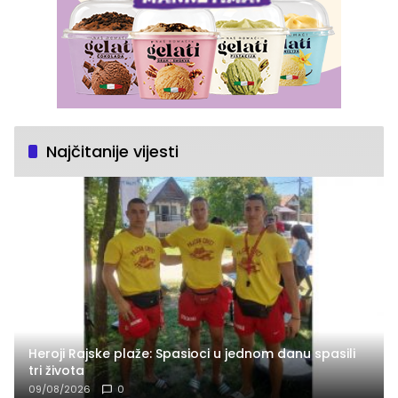
Najčitanije vijesti
Heroji Rajske plaže: Spasioci u jednom danu spasili
tri života
09/08/2026
0