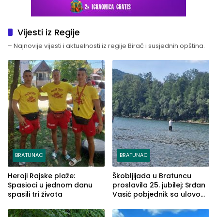
Vijesti iz Regije
– Najnovije vijesti i aktuelnosti iz regije Birač i susjednih opština.
BRATUNAC
BRATUNAC
Heroji Rajske plaže:
Škobljijada u Bratuncu
Spasioci u jednom danu
proslavila 25. jubilej: Srđan
spasili tri života
Vasić pobjednik sa ulovom
od 2.040 grama (FOTO)