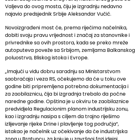
Valjeva do ovog mosta, čiju je izgradnju nedavno
najavio predsjednik Srbije Aleksandar Vučić.
Novoizgrađeni most će, prema riječima načelnika,
dobiti svoju pravu vrijednost i značaj za stanovnike i
privrednike sa ovih prostora, kada se preko mreže
autoputeva poveže sa Srbijom, zemljama Balkanskog
poluostrva, Bliskog istoka i Evrope.
„Imajući u vidu dobru saradnju sa Ministarstvom
saobraćaja i veza RS, očekujemo da će u toku ove
godine biti pripremljena potrebna dokumentacija i
za zaobilaznicu, čija bi izgradnja trebalo da počne
naredne godine. Opština je u okviru te zaobilaznice
predvidjela Regulacionim planom industrijsku zonu,
kao i izgradnju nasipa s ciljem da trajno riješimo
izlijevanje rijeke Drine i plavljenje tog područja“,
istakao je načelnik uz očekivanje da će industrijska
zona u Bratuncu, za koju je u završnoj fazi idejni