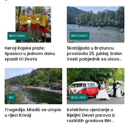
BRATUNAC
BRATUNAC
Heroji Rajske plaže:
Škobljijada u Bratuncu
Spasioci u jednom danu
proslavila 25. jubilej: Srđan
spasili tri života
Vasić pobjednik sa ulovom
od 2.040 grama (FOTO)
BiH
BIJELJINA
Tragedija: Mladić se utopio
Kolektivno vjenčanje u
u rijeci Krivaji
Bijeljini: Devet parova iz
različitih gradova BiH
izgovorilo sudbonosno da