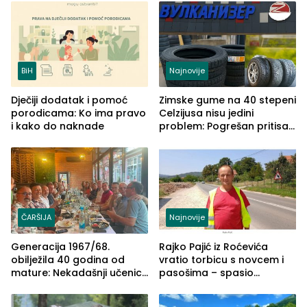
BiH
Najnovije
Dječiji dodatak i pomoć
Zimske gume na 40 stepeni
porodicama: Ko ima pravo
Celzijusa nisu jedini
i kako do naknade
problem: Pogrešan pritisak
može biti mnogo opasniji
ČARŠIJA
Najnovije
Generacija 1967/68.
Rajko Pajić iz Roćevića
obilježila 40 godina od
vratio torbicu s novcem i
mature: Nekadašnji učenici
pasošima – spasio
TŠC-a okupili se u Zvorniku
porodično ljetovanje u
(FOTO)
Grčkoj