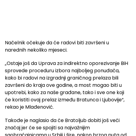
Načelnik očekuje da će radovi biti završeni u
narednih nekoliko mjeseci.
„Ostaje još da Uprava za indirektno oporezivanje BiH
sprovede proceduru izbora najboljeg ponuđača,
kako bi radovi na izgradnji graničnog prelaza bili
završeni do kraja ove godine, a most mogao biti u
upotrebi, kako za naše građane, tako i sve one koji
će koristiti ovaj prelaz između Bratunca i Ljubovije“,
rekao je Mlađenović.
Takođe je naglasio da će Bratoljub dobiti još veći
značaj jer će se spojiti sa najvažnijim
saobraćajnicama u Srbiji i šire, nakon brzog puta od