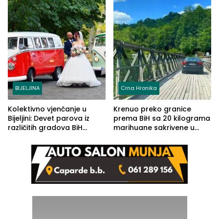
BIJELJINA
Crna Hronika
Kolektivno vjenčanje u
Krenuo preko granice
Bijeljini: Devet parova iz
prema BiH sa 20 kilograma
različitih gradova BiH
marihuane sakrivene u
izgovorilo sudbonosno da
automobilu