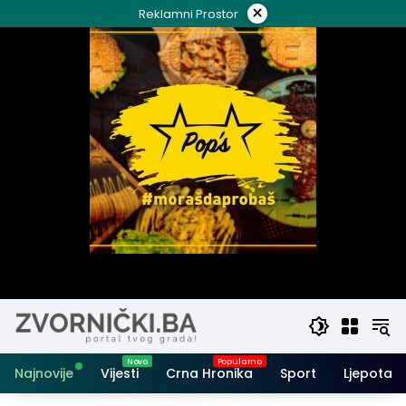
Skip
×
Reklamni Prostor
to
content
Najnovije
Vijesti
Crna Hronika
Sport
Ljepota i 