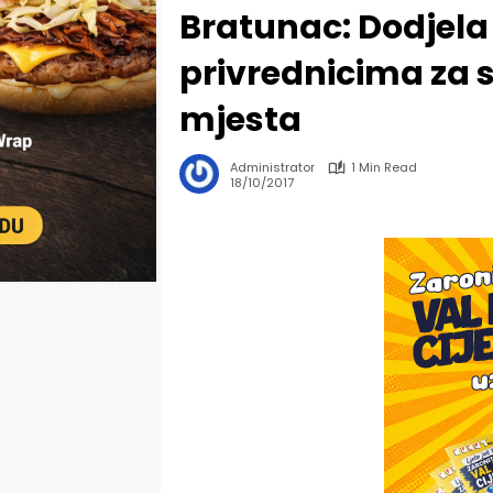
Bratunac: Dodjel
privrednicima za 
mjesta
Administrator
1 Min Read
18/10/2017