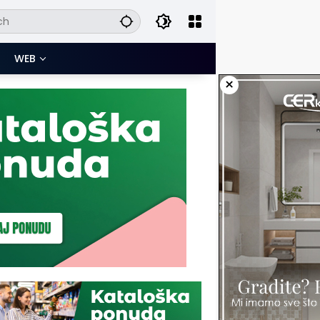
WEB
×