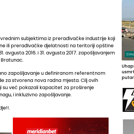
ivrednim subjektima iz prerađivačke industrije koji
ne ili prerađivačke djelatnosti na teritoriji opštine
31. avgusta 2016. i 31. avgusta 2017. zapošljavanjem
Crna
i Bratunac.
Uhapš
usmrt
irano zapošljavanje u definiranom referentnom
putar
e za stvorena nova radna mjesta. Cilj ovih
putu 
 su već pokazali kapacitet za proširenje
prem
agu, i inkluzivno zapošljavanje.
(FOT
je!!.