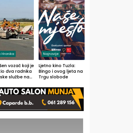
 Hronika
Najnovije
en vozač koji je
Ljetno kino Tuzla:
io dva radnika
Bingo i ovog ljeta na
ske službe na
Trgu slobode
od Loznice
a Šapcu
O)