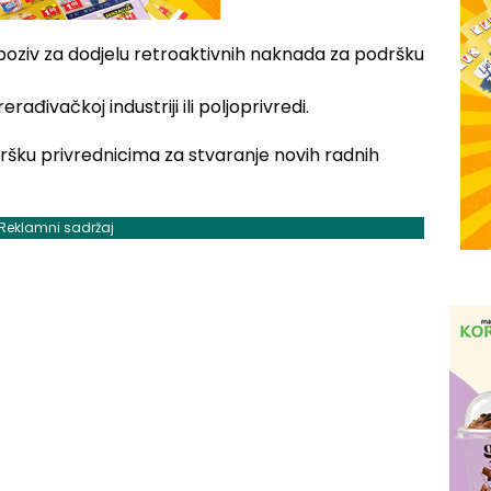
poziv za dodjelu retroaktivnih naknada za podršku
ađivačkoj industriji ili poljoprivredi.
Reklamni sadržaj