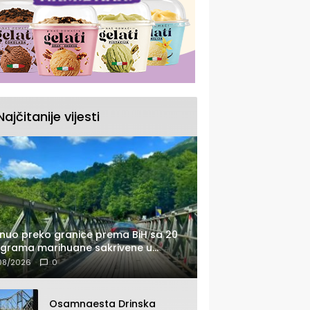
Najčitanije vijesti
nuo preko granice prema BiH sa 20
ograma marihuane sakrivene u
tomobilu
08/2026
0
Osamnaesta Drinska