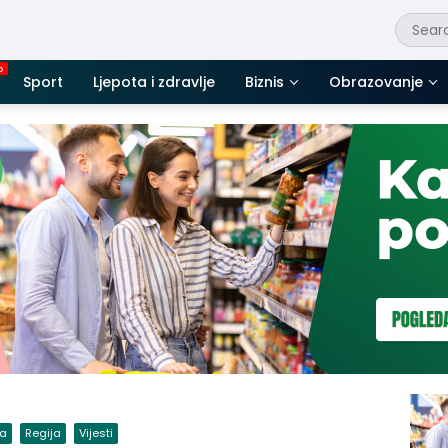
Sport
Ljepota i zdravlje
Biznis
Obrazovanje
da
Regija
Vijesti