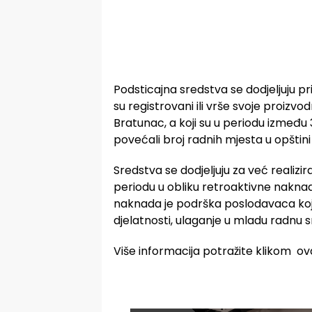
Podsticajna sredstva se dodjeljuju pr
su registrovani ili vrše svoje proizvod
Bratunac, a koji su u periodu između 
povećali broj radnih mjesta u opštin
Sredstva se dodjeljuju za već realiz
periodu u obliku retroaktivne naknad
naknada je podrška poslodavaca koji
djelatnosti, ulaganje u mladu radnu sn
Više informacija potražite klikom ovd