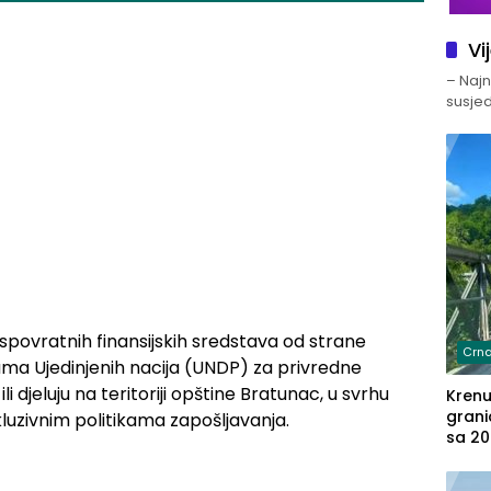
Vi
– Najno
susjed
spovratnih finansijskih sredstava od strane
Crna
ma Ujedinjenih nacija (UNDP) za privredne
li djeluju na teritoriji opštine Bratunac, u svrhu
Kren
grani
kluzivnim politikama zapošljavanja.
sa 20
marih
u aut