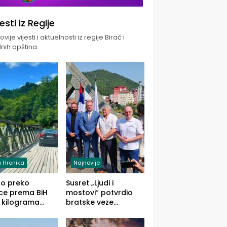
jesti iz Regije
vije vijesti i aktuelnosti iz regije Birač i
nih opština.
 Hronika
Najnovije
uo preko
Susret „Ljudi i
ce prema BiH
mostovi“ potvrdio
 kilograma
bratske veze
uane sakrivene
Zvornika i Malog
omobilu
Zvornika