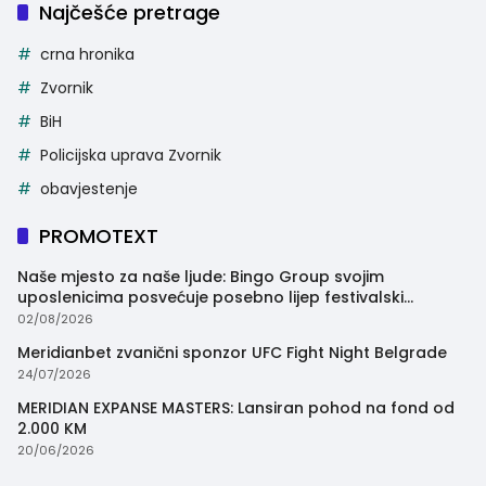
Najčešće pretrage
crna hronika
Zvornik
BiH
Policijska uprava Zvornik
obavjestenje
PROMOTEXT
Naše mjesto za naše ljude: Bingo Group svojim
uposlenicima posvećuje posebno lijep festivalski
trenutak
02/08/2026
Meridianbet zvanični sponzor UFC Fight Night Belgrade
24/07/2026
MERIDIAN EXPANSE MASTERS: Lansiran pohod na fond od
2.000 KM
20/06/2026