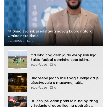
FK Drina Zvornik predstavila novog koordinatora
Omladinske škole
05/08/2026
0
Od lokalnog derbija do evropskih liga:
Zašto fudbal dominira sportskim
klađenjem
30/07/2026
0
Uhapšeno jedno lice zbog sumnje da je
učestvovalo u masovnoj tuči,
maloljetnik zadobio povrede
30/07/2026
0
Uručen još jedan prekršajni nalog zbog
vrijeđanja drugog lica na području