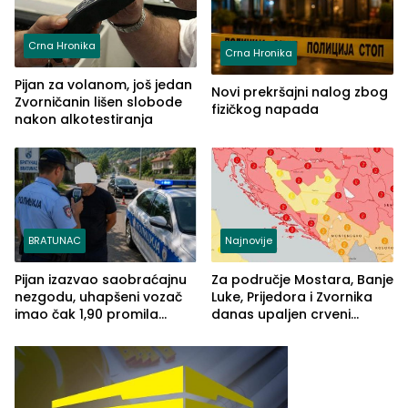
Crna Hronika
Crna Hronika
Pijan za volanom, još jedan
Novi prekršajni nalog zbog
Zvorničanin lišen slobode
fizičkog napada
nakon alkotestiranja
BRATUNAC
Najnovije
Pijan izazvao saobraćajnu
Za područje Mostara, Banje
nezgodu, uhapšeni vozač
Luke, Prijedora i Zvornika
imao čak 1,90 promila
danas upaljen crveni
alkohola u krvi
meteoalarm