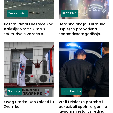
Crna Hronika
BRATUNAC
Poznati detalji nesreće kod
Herojska akcija u Bratuncu:
Kalesije: Motociklista s
Uspješno pronađena
težim, dvoje vozača s
sedamdesetogodišnja
lakšim povredama
Ivanka Lazić, rodom iz
Kravice.
Najnovije
Crna Hronika
Ovog utorka Dan žalosti i u
Vršili fiziološke potrebe i
Zvorniku
pokazivali spolni organ na
javnom mjestu, uslijedile