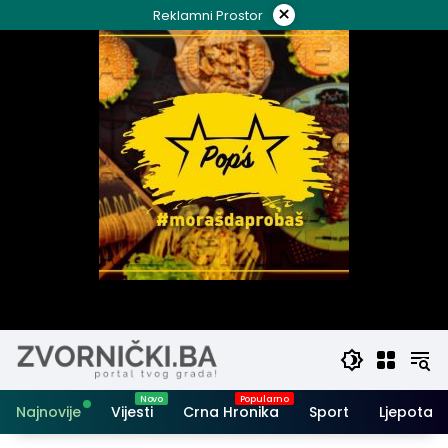
Skip
×
Reklamni Prostor
to
content
Najnovije
Vijesti
Crna Hronika
Sport
Ljepota i 