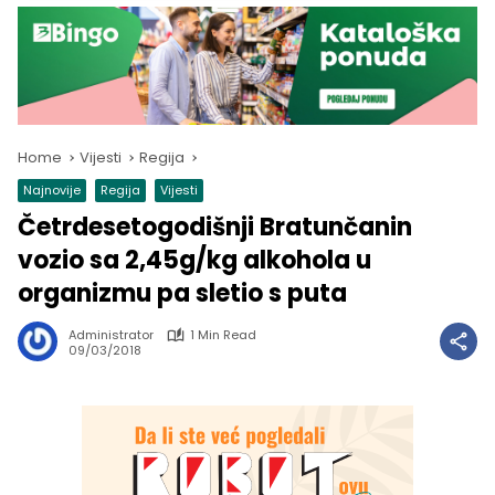
Home
Vijesti
Regija
Najnovije
Regija
Vijesti
Četrdesetogodišnji Bratunčanin
vozio sa 2,45g/kg alkohola u
organizmu pa sletio s puta
Administrator
1 Min Read
09/03/2018