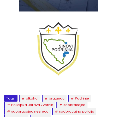
Tags:
alkohol
bratunac
Podrinje
Policijska uprava Zvornik
saobracajka
saobracajna nesreca
saobracajna policija