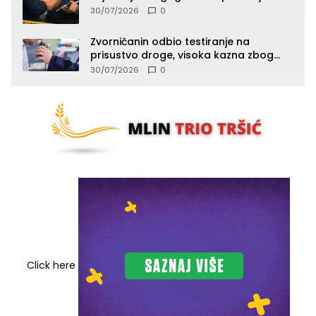
Zvornika
30/07/2026
0
Zvorničanin odbio testiranje na
prisustvo droge, visoka kazna zbog
kršenja Zakona o osnovama
30/07/2026
0
bezbjednosti saobraćaja
Click here