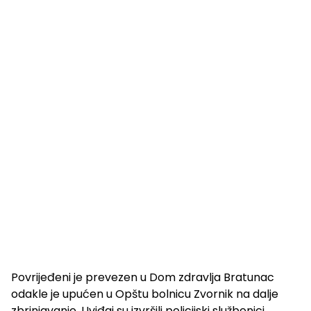
Povrijeđeni je prevezen u Dom zdravlja Bratunac
odakle je upućen u Opštu bolnicu Zvornik na dalje
zbrinjavanje. Uviđaj su izvršili policijski službenici