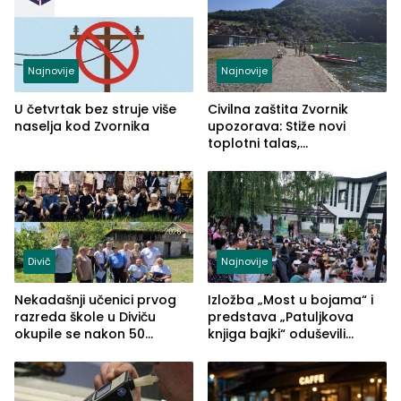
Najnovije
Najnovije
U četvrtak bez struje više
Civilna zaštita Zvornik
naselja kod Zvornika
upozorava: Stiže novi
toplotni talas,
temperature do 41 stepen
Divič
Najnovije
Nekadašnji učenici prvog
Izložba „Most u bojama“ i
razreda škole u Diviču
predstava „Patuljkova
okupile se nakon 50
knjiga bajki“ oduševili
godina, a učitelj Mustafa
posjetioce
Pašić im održao čas
(FOTO)