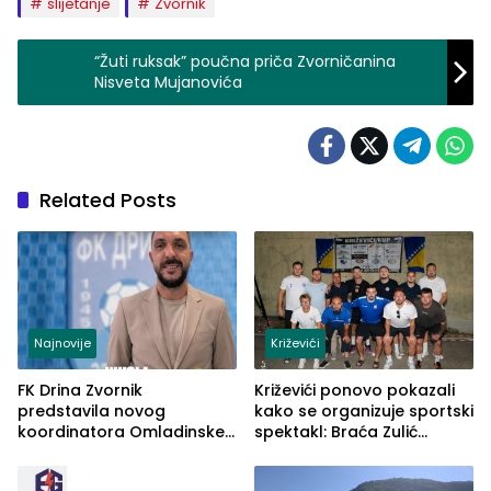
slijetanje
Zvornik
“Žuti ruksak” poučna priča Zvorničanina
Nisveta Mujanovića
Related Posts
Najnovije
Križevići
FK Drina Zvornik
Križevići ponovo pokazali
predstavila novog
kako se organizuje sportski
koordinatora Omladinske
spektakl: Braća Zulić
škole
osvojila Križevići kup 2026