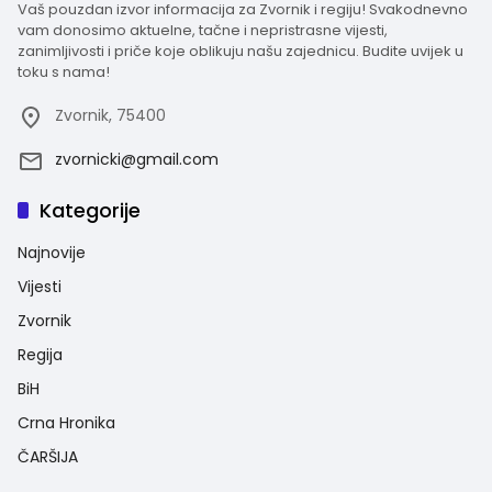
Vaš pouzdan izvor informacija za Zvornik i regiju! Svakodnevno
vam donosimo aktuelne, tačne i nepristrasne vijesti,
zanimljivosti i priče koje oblikuju našu zajednicu. Budite uvijek u
toku s nama!
Zvornik, 75400
zvornicki@gmail.com
Kategorije
Najnovije
Vijesti
Zvornik
Regija
BiH
Crna Hronika
ČARŠIJA