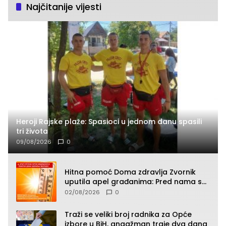
Najčitanije vijesti
Heroji Rajske plaže: Spasioci u jednom danu spasili
tri života
09/08/2026
0
Hitna pomoć Doma zdravlja Zvornik
uputila apel građanima: Pred nama su
temperature do 40°C, oprez zbog
02/08/2026
0
toplotnog udara
Traži se veliki broj radnika za Opće
izbore u BiH, angažman traje dva dana