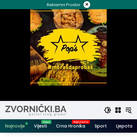
Skip
×
Reklamni Prostor
to
content
Najnovije
Vijesti
Crna Hronika
Sport
Ljepota i 