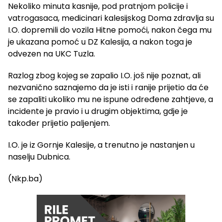
Nekoliko minuta kasnije, pod pratnjom policije i
vatrogasaca, medicinari kalesijskog Doma zdravlja su
I.O. dopremili do vozila Hitne pomoći, nakon čega mu
je ukazana pomoć u DZ Kalesija, a nakon toga je
odvezen na UKC Tuzla.
Razlog zbog kojeg se zapalio I.O. još nije poznat, ali
nezvanično saznajemo da je isti i ranije prijetio da će
se zapaliti ukoliko mu ne ispune određene zahtjeve, a
incidente je pravio i u drugim objektima, gdje je
također prijetio paljenjem.
I.O. je iz Gornje Kalesije, a trenutno je nastanjen u
naselju Dubnica.
(Nkp.ba)