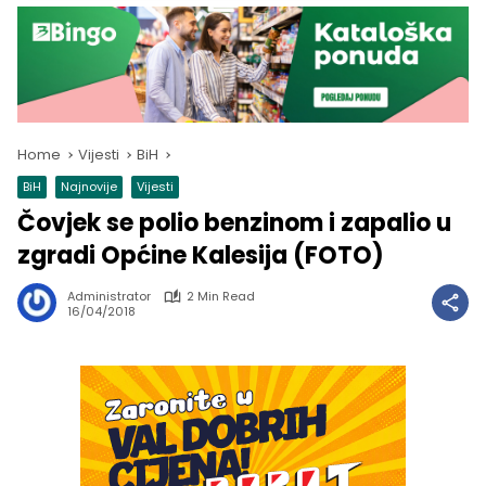
Home
Vijesti
BiH
BiH
Najnovije
Vijesti
Čovjek se polio benzinom i zapalio u
zgradi Općine Kalesija (FOTO)
Administrator
2 Min Read
16/04/2018