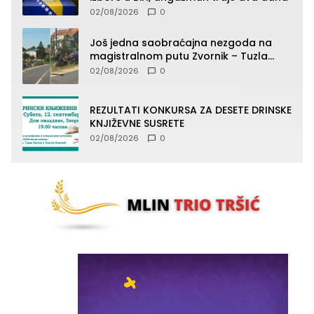
02/08/2026
0
Još jedna saobraćajna nezgoda na
magistralnom putu Zvornik – Tuzla
(FOTO)
02/08/2026
0
REZULTATI KONKURSA ZA DESETE DRINSKE
KNJIŽEVNE SUSRETE
02/08/2026
0