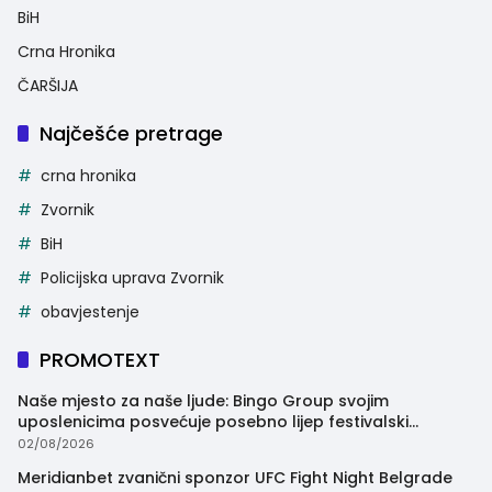
BiH
Crna Hronika
ČARŠIJA
Najčešće pretrage
crna hronika
Zvornik
BiH
Policijska uprava Zvornik
obavjestenje
PROMOTEXT
Naše mjesto za naše ljude: Bingo Group svojim
uposlenicima posvećuje posebno lijep festivalski
trenutak
02/08/2026
Meridianbet zvanični sponzor UFC Fight Night Belgrade