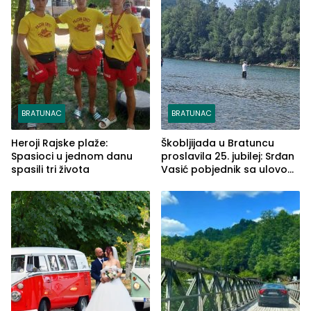
BRATUNAC
BRATUNAC
Heroji Rajske plaže:
Škobljijada u Bratuncu
Spasioci u jednom danu
proslavila 25. jubilej: Srđan
spasili tri života
Vasić pobjednik sa ulovom
od 2.040 grama (FOTO)