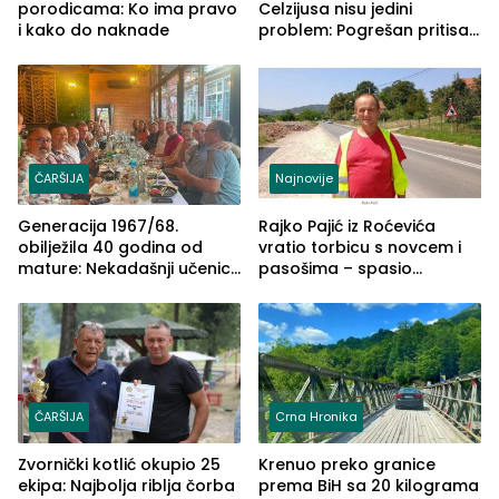
porodicama: Ko ima pravo
Celzijusa nisu jedini
i kako do naknade
problem: Pogrešan pritisak
može biti mnogo opasniji
ČARŠIJA
Najnovije
Generacija 1967/68.
Rajko Pajić iz Roćevića
obilježila 40 godina od
vratio torbicu s novcem i
mature: Nekadašnji učenici
pasošima – spasio
TŠC-a okupili se u Zvorniku
porodično ljetovanje u
(FOTO)
Grčkoj
ČARŠIJA
Crna Hronika
Zvornički kotlić okupio 25
Krenuo preko granice
ekipa: Najbolja riblja čorba
prema BiH sa 20 kilograma