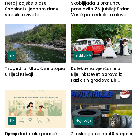
Heroji Rajske plaže:
Škobljijada u Bratuncu
Spasioci u jednom danu
proslavila 25. jubilej: Srđan
spasili tri života
Vasić pobjednik sa ulovom
od 2.040 grama (FOTO)
BiH
BIJELJINA
Tragedija: Mladić se utopio
Kolektivno vjenčanje u
u rijeci Krivaji
Bijeljini: Devet parova iz
različitih gradova BiH
izgovorilo sudbonosno da
BiH
Najnovije
Dječiji dodatak i pomoć
Zimske gume na 40 stepeni