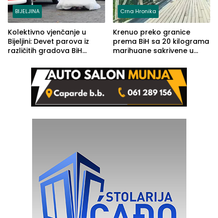
BIJELJINA
Crna Hronika
Kolektivno vjenčanje u
Krenuo preko granice
Bijeljini: Devet parova iz
prema BiH sa 20 kilograma
različitih gradova BiH
marihuane sakrivene u
izgovorilo sudbonosno da
automobilu