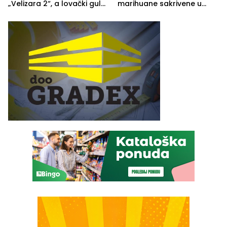
„Velizara 2“, a lovački gulaš
marihuane sakrivene u
„Red i Zaprska“ (FOTO)
automobilu