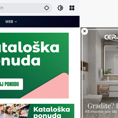
WEB
×