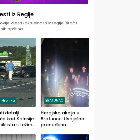
jesti iz Regije
vije vijesti i aktuelnosti iz regije Birač i
nih opština.
 Hronika
BRATUNAC
i detalji
Herojska akcija u
će kod Kalesije:
Bratuncu: Uspješno
iklista s težim,
pronađena
 vozača s
sedamdesetogodišnj
im povredama
a Ivanka Lazić,