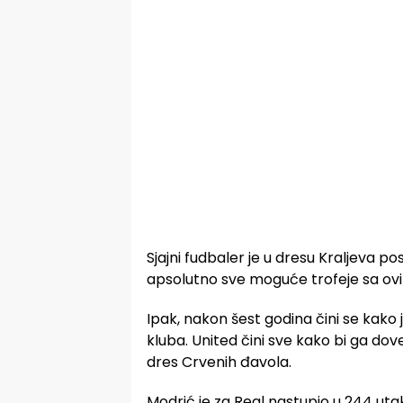
Sjajni fudbaler je u dresu Kraljeva pos
apsolutno sve moguće trofeje sa ov
Ipak, nakon šest godina čini se kako 
kluba. United čini sve kako bi ga dov
dres Crvenih đavola.
Modrić je za Real nastupio u 244 utak