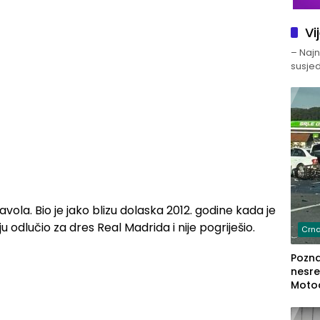
Vi
– Najno
susjed
avola. Bio je jako blizu dolaska 2012. godine kada je
 odlučio za dres Real Madrida i nije pogriješio.
Crna
Poznat
nesre
Motoc
dvoje
lakš