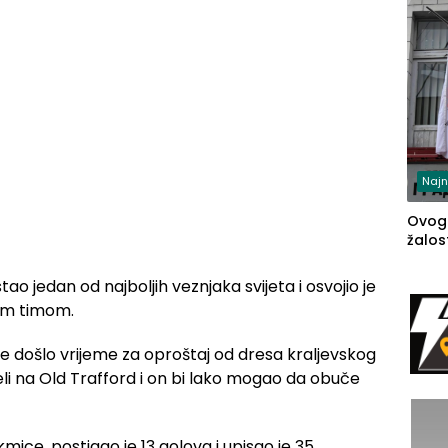
Najn
Ovog
žalost
tao jedan od najboljih veznjaka svijeta i osvojio je
im timom.
je došlo vrijeme za oproštaj od dresa kraljevskog
eli na Old Trafford i on bi lako mogao da obuče
mice, postigao je 13 golova i upisao je 35