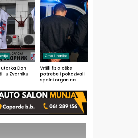
rodom iz Kravice.
ovije
Crna Hronika
 utorka Dan
Vršili fiziološke
i i u Zvorniku
potrebe i pokazivali
spolni organ na
javnom mjestu,
uslijedile kazne