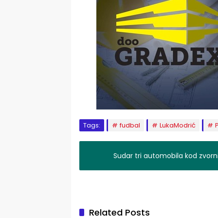
Tags:
fudbal
LukaModrić
Sudar tri automobila kod zvor
Related Posts