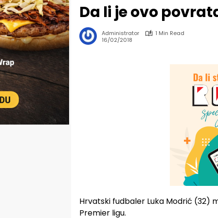
Da li je ovo povra
Administrator
1 Min Read
16/02/2018
Hrvatski fudbaler Luka Modrić (32) m
Premier ligu.