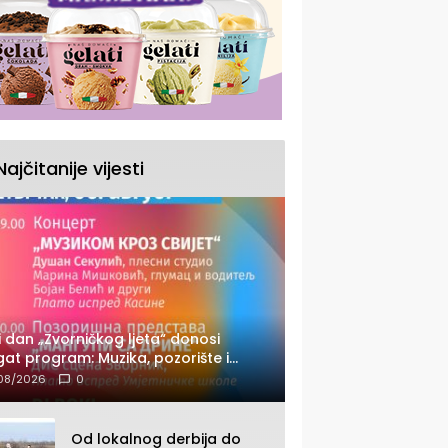
Najčitanije vijesti
i dan „Zvorničkog ljeta“ donosi
at program: Muzika, pozorište i
cert Stoje
08/2026
0
Od lokalnog derbija do