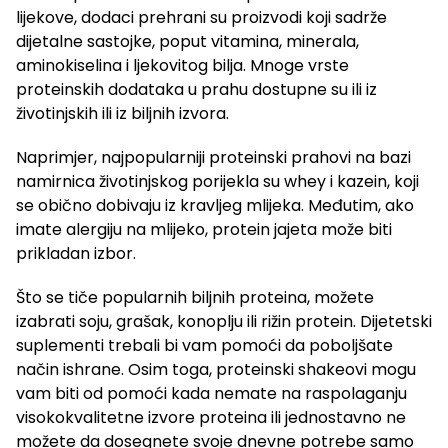
lijekove, dodaci prehrani su proizvodi koji sadrže
dijetalne sastojke, poput vitamina, minerala,
aminokiselina i ljekovitog bilja. Mnoge vrste
proteinskih dodataka u prahu dostupne su ili iz
životinjskih ili iz biljnih izvora.
Naprimjer, najpopularniji proteinski prahovi na bazi
namirnica životinjskog porijekla su whey i kazein, koji
se obično dobivaju iz kravljeg mlijeka. Međutim, ako
imate alergiju na mlijeko, protein jajeta može biti
prikladan izbor.
Što se tiče popularnih biljnih proteina, možete
izabrati soju, grašak, konoplju ili rižin protein. Dijetetski
suplementi trebali bi vam pomoći da poboljšate
način ishrane. Osim toga, proteinski shakeovi mogu
vam biti od pomoći kada nemate na raspolaganju
visokokvalitetne izvore proteina ili jednostavno ne
možete da dosegnete svoje dnevne potrebe samo