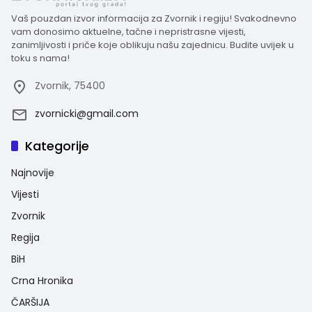
Vaš pouzdan izvor informacija za Zvornik i regiju! Svakodnevno
vam donosimo aktuelne, tačne i nepristrasne vijesti,
zanimljivosti i priče koje oblikuju našu zajednicu. Budite uvijek u
toku s nama!
Zvornik, 75400
zvornicki@gmail.com
Kategorije
Najnovije
Vijesti
Zvornik
Regija
BiH
Crna Hronika
ČARŠIJA