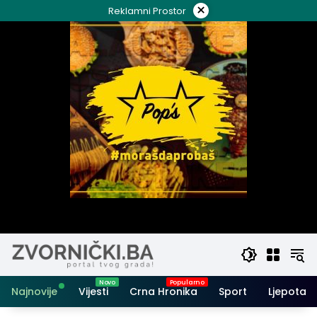
Skip
×
Reklamni Prostor
to
content
Najnovije
Vijesti
Crna Hronika
Sport
Ljepota i 