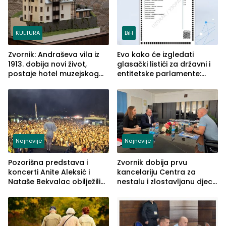
KULTURA
BiH
Zvornik: Andraševa vila iz
Evo kako će izgledati
1913. dobija novi život,
glasački listići za državni i
postaje hotel muzejskog
entitetske parlamente:
tipa
Najveće izmjene biće
vidljive na njima
Najnovije
Najnovije
Pozorišna predstava i
Zvornik dobija prvu
koncerti Anite Aleksić i
kancelariju Centra za
Nataše Bekvalac obilježili
nestalu i zlostavljanu djecu
četvrto veče Zvorničkog
u RS-u
ljeta (FOTO)