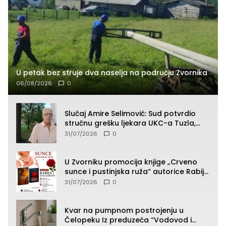
U petak bez struje dva naselja na području Zvornika
06/08/2026
0
Slučaj Amire Selimović: Sud potvrdio
stručnu grešku ljekara UKC-a Tuzla,
presudan dokaz ostala obdukcija
31/07/2026
0
U Zvorniku promocija knjige „Crveno
sunce i pustinjska ruža“ autorice Rabije
Avdić-Hamidović
31/07/2026
0
Kvar na pumpnom postrojenju u
Čelopeku Iz preduzeća “Vodovod i