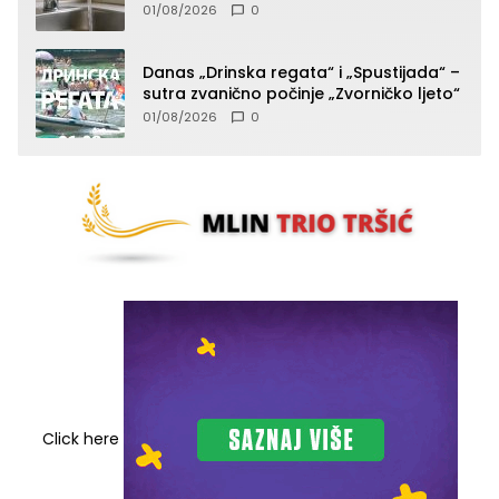
komunalije”
01/08/2026
0
Danas „Drinska regata“ i „Spustijada“ –
sutra zvanično počinje „Zvorničko ljeto“
01/08/2026
0
Click here