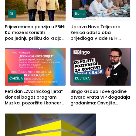
BiH
Biznis
Prijevremena penzija u FBiH:
Uprava Nove Željezare
Ko može iskoristiti
Zenica odbila oba
posljednju priliku do kraja
prijedloga Vlade FBiH:
2026. godine
Ustrajni da je stečaj jedino
rješenje
ČARŠIJA
KULTURA
Peti dan „Zvorničkog ljeta“
Bingo Group i ove godine
donosi bogat program:
otvara vrata VIP događaja
Muzika, pozorište i koncert
građanima: Osvojite
Stoje
ulaznice za koncert Petra
Graše