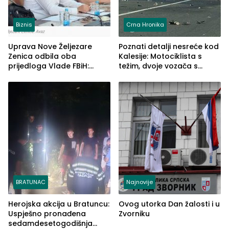
Biznis
Crna Hronika
Uprava Nove Željezare
Poznati detalji nesreće kod
Zenica odbila oba
Kalesije: Motociklista s
prijedloga Vlade FBiH:
težim, dvoje vozača s
Ustrajni da je stečaj jedino
lakšim povredama
rješenje
BRATUNAC
Najnovije
Herojska akcija u Bratuncu:
Ovog utorka Dan žalosti i u
Uspješno pronađena
Zvorniku
sedamdesetogodišnja