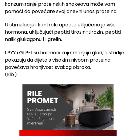
konzumiranje proteinskih shakeova može vam
pomoći da povećate svoj dnevni unos proteina.
U stimulaciju i kontrolu apetita uključeno je više
hormona, uključujući peptid tirozin-tirozin, peptid
nalik glukagonu 1 i grelin.
I PYY i GLP-1 su hormoni koji smanjuju glad, a studije
pokazuju da dijeta s visokim nivoom proteina
povećava hranjivost svakog obroka.
(Klix)