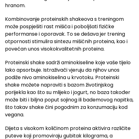
hranom.
Kombinovanje proteinskih shakeova s treningom
može pospješiti rast mišića i poboljšati fizičke
performanse i oporavak. To se dešava jer trening
otpornosti stimulira sintezu mišićnih proteina, kao i
povećan unos visokokvalitetnih proteina.
Proteinski shake sadrži aminokiseline koje vaše tijelo
lako apsorbuje. Istraživači vjeruju da njihov unos
podiže nivo aminokiselina u krvotoku. Proteinski
shake možete napraviti s bazom životinjskog
porijekla kao što su mlijeko i jogurt, no baza također
može biti i biljna poput sojinog ili bademovog napitka,
što takav shake čini pogodnim za konzumaciju kod
vegana.
Dijeta s visokom količinom proteina aktivira različite
puteve koji promoviraju gubitak kilograma, a