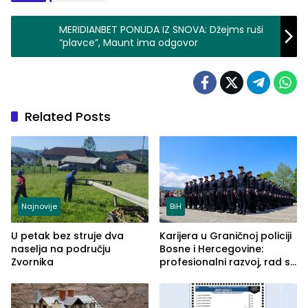
MERIDIANBET PONUDA IZ SNOVA: Džejms ruši
“plavce”, Maunt ima odgovor
Related Posts
Najnovije
BiH
U petak bez struje dva
Karijera u Graničnoj policiji
naselja na području
Bosne i Hercegovine:
Zvornika
profesionalni razvoj, rad sa
savremenom opremom i
služba građanima