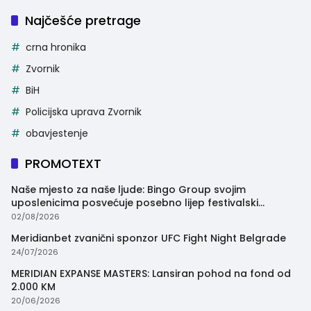
Najčešće pretrage
crna hronika
Zvornik
BiH
Policijska uprava Zvornik
obavjestenje
PROMOTEXT
Naše mjesto za naše ljude: Bingo Group svojim
uposlenicima posvećuje posebno lijep festivalski
trenutak
02/08/2026
Meridianbet zvanični sponzor UFC Fight Night Belgrade
24/07/2026
MERIDIAN EXPANSE MASTERS: Lansiran pohod na fond od
2.000 KM
20/06/2026