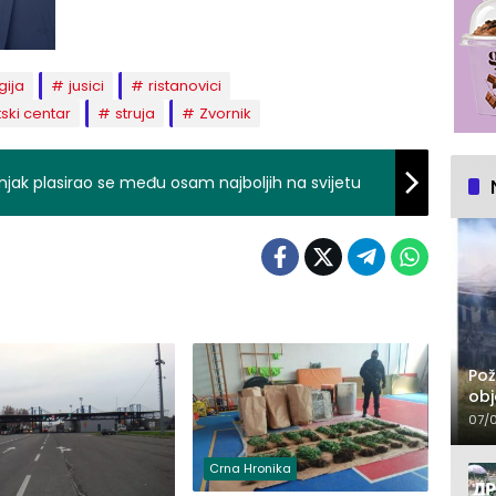
gija
jusici
ristanovici
ski centar
struja
Zvornik
bnjak plasirao se među osam najboljih na svijetu
Pož
obj
07/
Crna Hronika