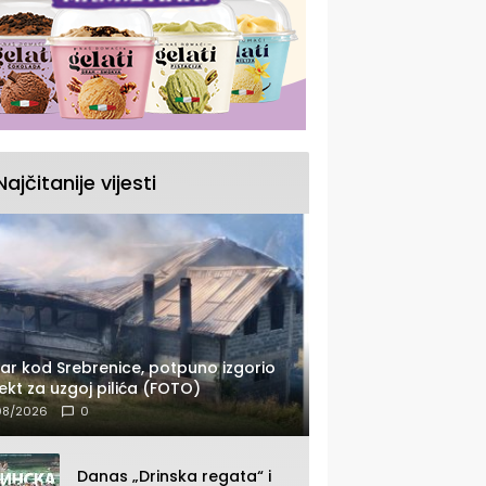
Najčitanije vijesti
ar kod Srebrenice, potpuno izgorio
ekt za uzgoj pilića (FOTO)
08/2026
0
Danas „Drinska regata“ i