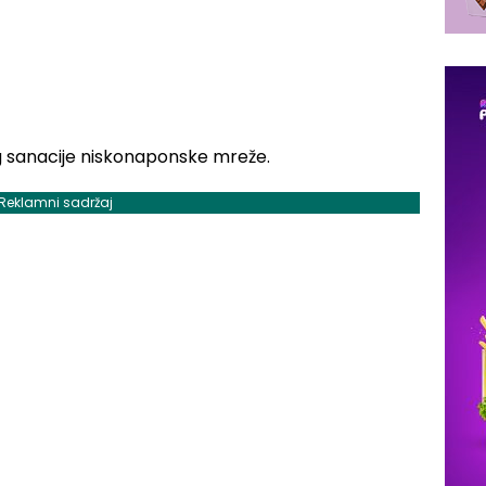
og sanacije niskonaponske mreže.
Reklamni sadržaj