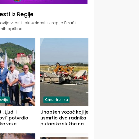
jesti iz Regije
vije vijesti i aktuelnosti iz regije Birač i
nih opština.
ovije
Crna Hronika
 „Ljudi i
Uhapšen vozač koji je
vi“ potvrdio
usmrtio dva radnika
ke veze
putarske službe na
ika i Malog
putu od Loznice
ika
prema Šapcu