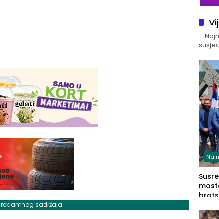
Vi
– Najno
susjed
Najn
Susret
mosto
brats
Zvorn
j reklamnog sadržaja
Zvorn