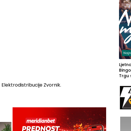
Najn
Ljetno
Bingo
Trgu
Elektrodistribucije Zvornik.