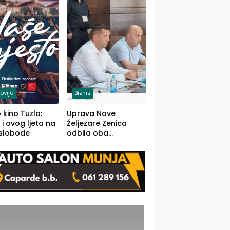
(FOTO)
ovije
Biznis
 kino Tuzla:
Uprava Nove
 i ovog ljeta na
Željezare Zenica
 slobode
odbila oba
prijedloga Vlade
FBiH: Ustrajni da je
stečaj jedino rješenje