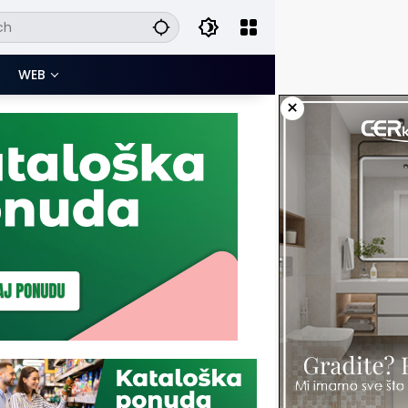
WEB
×