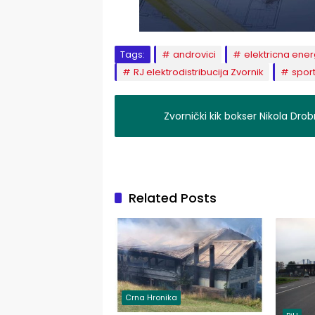
Tags:
androvici
elektricna ener
RJ elektrodistribucija Zvornik
sport
Zvornički kik bokser Nikola Dro
Related Posts
Crna Hronika