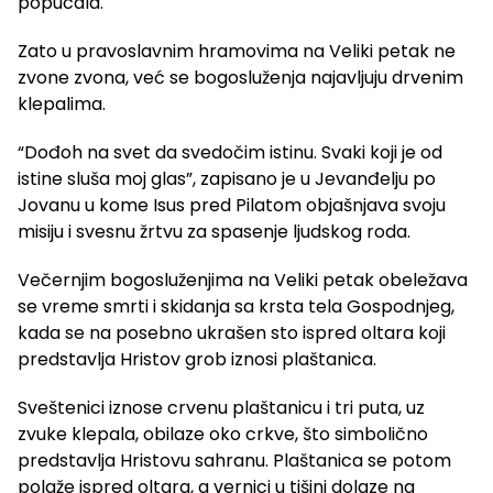
popucala.
Zato u pravoslavnim hramovima na Veliki petak ne
zvone zvona, već se bogosluženja najavljuju drvenim
klepalima.
“Dođoh na svet da svedočim istinu. Svaki koji je od
istine sluša moj glas”, zapisano je u Jevanđelju po
Jovanu u kome Isus pred Pilatom objašnjava svoju
misiju i svesnu žrtvu za spasenje ljudskog roda.
Večernjim bogosluženjima na Veliki petak obeležava
se vreme smrti i skidanja sa krsta tela Gospodnjeg,
kada se na posebno ukrašen sto ispred oltara koji
predstavlja Hristov grob iznosi plaštanica.
Sveštenici iznose crvenu plaštanicu i tri puta, uz
zvuke klepala, obilaze oko crkve, što simbolično
predstavlja Hristovu sahranu. Plaštanica se potom
polaže ispred oltara, a vernici u tišini dolaze na