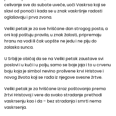
celivanje sve do subote uveče, uoči Vaskrsa koji se
slavi od ponoći i kada se u znak vaskršnje radosti
oglašavaju i prva zvona.
Veliki petak je za sve hrišćane dan strogog posta, a
oni koji poštuju pravila, u znak žalosti, pripremaju
hranu na vodi ili čak uopšte ne jedu i ne piju do
zalaska sunca.
U Srbiji je običaj da se na Veliki petak zaustave svi
poslovi i u kući i u polju, samo se boje jaja i to u crvenu
boju koja je simbol nevino prolivene krvi Hristove i
novog života koji se rađa iz njegove svesne žrtve.
Veliki petak je za hrišćane izraz poštovanja prema
žrtvi Hristovoj i vere da svako stradanje prethodi
vaskrsenju kao i da – bez stradanja i smrti nema
vaskrsenja.