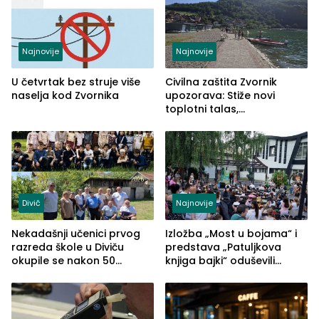
Najnovije
Najnovije
U četvrtak bez struje više
Civilna zaštita Zvornik
naselja kod Zvornika
upozorava: Stiže novi
toplotni talas,
temperature do 41 stepen
Divič
Najnovije
Nekadašnji učenici prvog
Izložba „Most u bojama“ i
razreda škole u Diviču
predstava „Patuljkova
okupile se nakon 50
knjiga bajki“ oduševili
godina, a učitelj Mustafa
posjetioce
Pašić im održao čas
(FOTO)