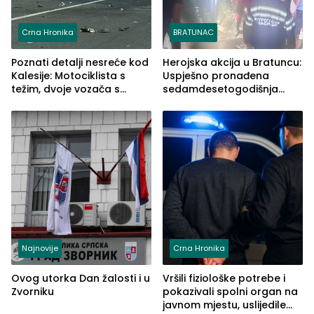
Crna Hronika
BRATUNAC
Poznati detalji nesreće kod
Herojska akcija u Bratuncu:
Kalesije: Motociklista s
Uspješno pronađena
težim, dvoje vozača s
sedamdesetogodišnja
lakšim povredama
Ivanka Lazić, rodom iz
Kravice.
Najnovije
Crna Hronika
Ovog utorka Dan žalosti i u
Vršili fiziološke potrebe i
Zvorniku
pokazivali spolni organ na
javnom mjestu, uslijedile