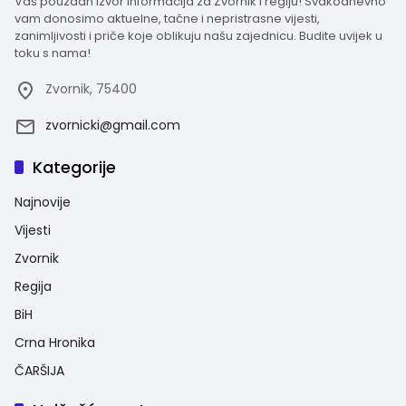
Vaš pouzdan izvor informacija za Zvornik i regiju! Svakodnevno
vam donosimo aktuelne, tačne i nepristrasne vijesti,
zanimljivosti i priče koje oblikuju našu zajednicu. Budite uvijek u
toku s nama!
Zvornik, 75400
zvornicki@gmail.com
Kategorije
Najnovije
Vijesti
Zvornik
Regija
BiH
Crna Hronika
ČARŠIJA