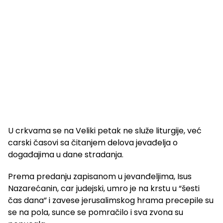
U crkvama se na Veliki petak ne služe liturgije, već
carski časovi sa čitanjem delova jevađelja o
događajima u dane stradanja.
Prema predanju zapisanom u jevanđeljima, Isus
Nazarećanin, car judejski, umro je na krstu u “šesti
čas dana” i zavese jerusalimskog hrama precepile su
se na pola, sunce se pomračilo i sva zvona su