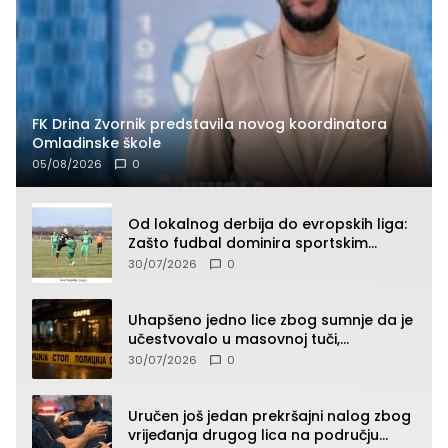
FK Drina Zvornik predstavila novog koordinatora
Omladinske škole
05/08/2026
0
Od lokalnog derbija do evropskih liga:
Zašto fudbal dominira sportskim
klađenjem
30/07/2026
0
Uhapšeno jedno lice zbog sumnje da je
učestvovalo u masovnoj tuči,
maloljetnik zadobio povrede
30/07/2026
0
Uručen još jedan prekršajni nalog zbog
vrijeđanja drugog lica na području