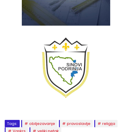
Tags:
obiljezavanje
pravoslavlje
religija
Vaskrs
veliki petak