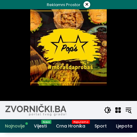
Skip
×
Reklamni Prostor
to
content
Najnovije
Vijesti
Crna Hronika
Sport
Ljepota i 