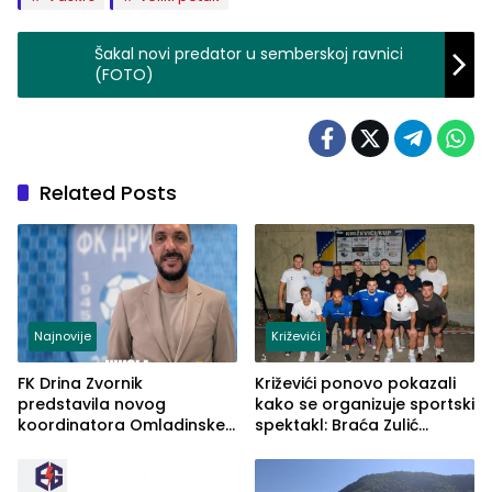
Šakal novi predator u semberskoj ravnici
(FOTO)
Related Posts
Najnovije
Križevići
FK Drina Zvornik
Križevići ponovo pokazali
predstavila novog
kako se organizuje sportski
koordinatora Omladinske
spektakl: Braća Zulić
škole
osvojila Križevići kup 2026