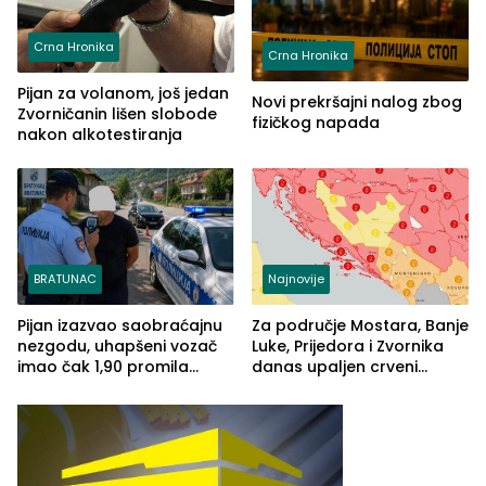
Crna Hronika
Crna Hronika
Pijan za volanom, još jedan
Novi prekršajni nalog zbog
Zvorničanin lišen slobode
fizičkog napada
nakon alkotestiranja
BRATUNAC
Najnovije
Pijan izazvao saobraćajnu
Za područje Mostara, Banje
nezgodu, uhapšeni vozač
Luke, Prijedora i Zvornika
imao čak 1,90 promila
danas upaljen crveni
alkohola u krvi
meteoalarm