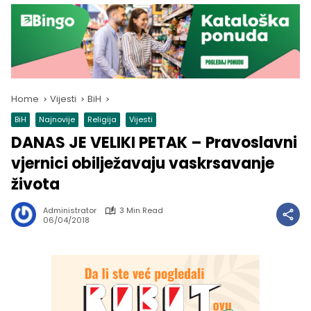
Home
Vijesti
BiH
BiH
Najnovije
Religija
Vijesti
DANAS JE VELIKI PETAK – Pravoslavni
vjernici obilježavaju vaskrsavanje
života
Administrator
3 Min Read
06/04/2018