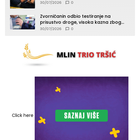
Zvornika
30/07/2026
0
Zvorničanin odbio testiranje na
prisustvo droge, visoka kazna zbog
kršenja Zakona o osnovama
30/07/2026
0
bezbjednosti saobraćaja
Click here