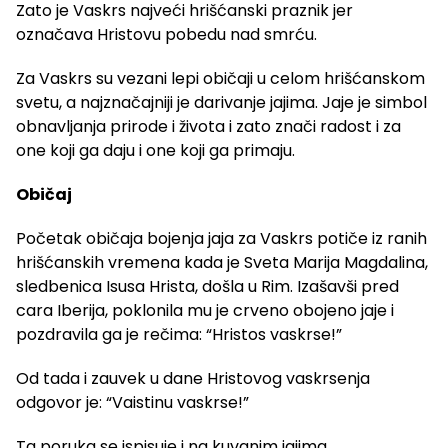
Zato je Vaskrs najveći hrišćanski praznik jer
označava Hristovu pobedu nad smrću.
Za Vaskrs su vezani lepi običaji u celom hrišćanskom
svetu, a najznačajniji je darivanje jajima. Jaje je simbol
obnavljanja prirode i života i zato znači radost i za
one koji ga daju i one koji ga primaju.
Običaj
Početak običaja bojenja jaja za Vaskrs potiče iz ranih
hrišćanskih vremena kada je Sveta Marija Magdalina,
sledbenica Isusa Hrista, došla u Rim. Izašavši pred
cara Iberija, poklonila mu je crveno obojeno jaje i
pozdravila ga je rečima: “Hristos vaskrse!”
Od tada i zauvek u dane Hristovog vaskrsenja
odgovor je: “Vaistinu vaskrse!”
Ta poruka se ispisuje i na kuvanim jajima.