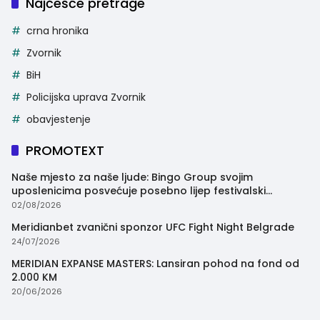
Najčešće pretrage
crna hronika
Zvornik
BiH
Policijska uprava Zvornik
obavjestenje
PROMOTEXT
Naše mjesto za naše ljude: Bingo Group svojim
uposlenicima posvećuje posebno lijep festivalski
trenutak
02/08/2026
Meridianbet zvanični sponzor UFC Fight Night Belgrade
24/07/2026
MERIDIAN EXPANSE MASTERS: Lansiran pohod na fond od
2.000 KM
20/06/2026