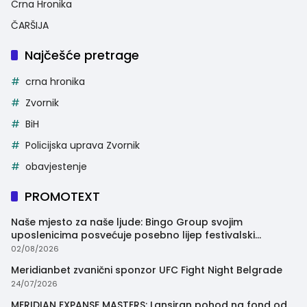
Crna Hronika
ČARŠIJA
Najčešće pretrage
crna hronika
Zvornik
BiH
Policijska uprava Zvornik
obavjestenje
PROMOTEXT
Naše mjesto za naše ljude: Bingo Group svojim
uposlenicima posvećuje posebno lijep festivalski
trenutak
02/08/2026
Meridianbet zvanični sponzor UFC Fight Night Belgrade
24/07/2026
MERIDIAN EXPANSE MASTERS: Lansiran pohod na fond od