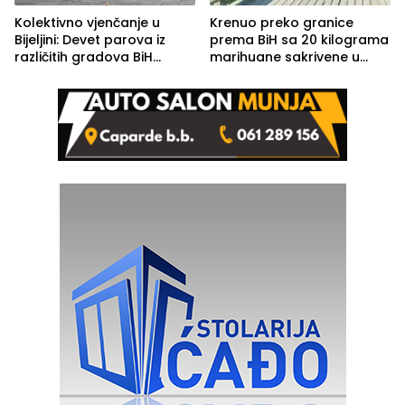
Kolektivno vjenčanje u
Krenuo preko granice
Bijeljini: Devet parova iz
prema BiH sa 20 kilograma
različitih gradova BiH
marihuane sakrivene u
izgovorilo sudbonosno da
automobilu