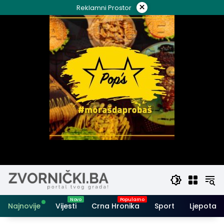
Skip
×
Reklamni Prostor
to
content
Najnovije
Vijesti
Crna Hronika
Sport
Ljepota i 