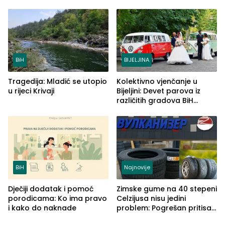
od 2.040 grama (FOTO)
BiH
BIJELJINA
Tragedija: Mladić se utopio
Kolektivno vjenčanje u
u rijeci Krivaji
Bijeljini: Devet parova iz
različitih gradova BiH
izgovorilo sudbonosno da
BiH
Najnovije
Dječiji dodatak i pomoć
Zimske gume na 40 stepeni
porodicama: Ko ima pravo
Celzijusa nisu jedini
i kako do naknade
problem: Pogrešan pritisak
može biti mnogo opasniji