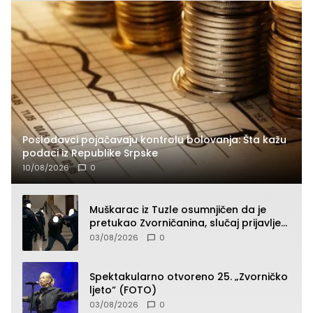
Poslodavci pojačavaju kontrolu bolovanja: Šta kažu
podaci iz Republike Srpske
10/08/2026
0
Muškarac iz Tuzle osumnjičen da je
pretukao Zvorničanina, slučaj prijavljen
tužilaštvu
03/08/2026
0
Spektakularno otvoreno 25. „Zvorničko
ljeto“ (FOTO)
03/08/2026
0