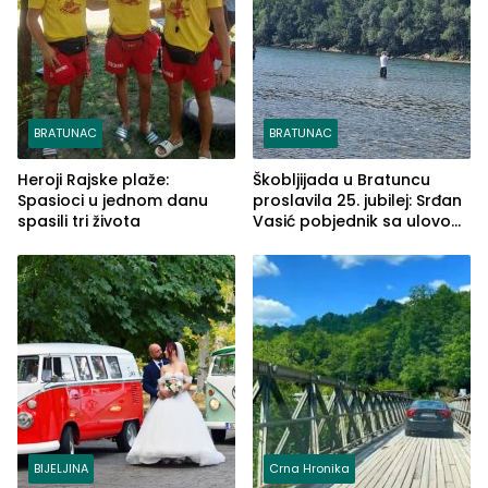
BRATUNAC
BRATUNAC
Heroji Rajske plaže:
Škobljijada u Bratuncu
Spasioci u jednom danu
proslavila 25. jubilej: Srđan
spasili tri života
Vasić pobjednik sa ulovom
od 2.040 grama (FOTO)
BIJELJINA
Crna Hronika