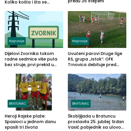
pređu 35 stepeni
Koliko košta i šta se
pregleda
Najnovije
Najnovije
Dijelovi Zvornika tokom
Izvučeni parovi Druge lige
radne sedmice više puta
RS, grupa „Istok“: OFK
bez struje, prvi prekid u
Trnovica debituje pred
ponedjeljak
domaćim navijačima protiv
Drine HE
BRATUNAC
BRATUNAC
Heroji Rajske plaže:
Škobljijada u Bratuncu
Spasioci u jednom danu
proslavila 25. jubilej: Srđan
spasili tri života
Vasić pobjednik sa ulovom