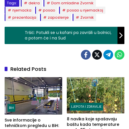
Tags:
dekra
Dom omladine Zvornik
njemacka
posao
posao u njemackoj
prezentacija
zaposlenje
Zvornik
Tršić: Potukli se u kafani pa završili u bolnici,
a potom će i na Sud
Related Posts
LJEPOTA I ZDRAVLJE
BiH
8 navika koje spašavaju
Sve informacije o
baštu kada temperature
tehničkom pregledu u BiH: