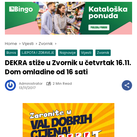
Home
Vijesti
Zvornik
Biznis
LJEPOTA I ZDRAVLJE
Najnovije
Vijesti
Zvornik
DEKRA stiže u Zvornik u četvrtak 16.11.
Dom omladine od 16 sati
Administrator
2 Min Read
13/11/2017