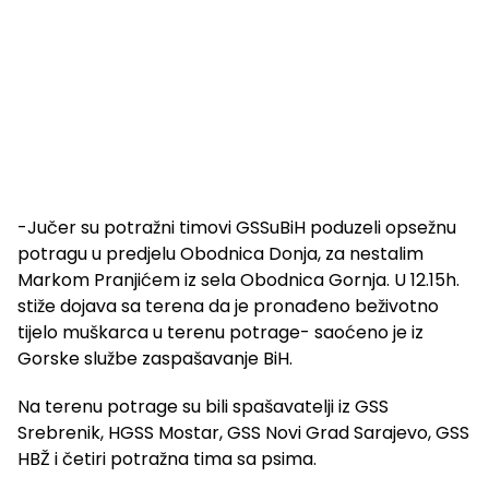
-Jučer su potražni timovi GSSuBiH poduzeli opsežnu
potragu u predjelu Obodnica Donja, za nestalim
Markom Pranjićem iz sela Obodnica Gornja. U 12.15h.
stiže dojava sa terena da je pronađeno beživotno
tijelo muškarca u terenu potrage- saoćeno je iz
Gorske službe zaspašavanje BiH.
Na terenu potrage su bili spašavatelji iz GSS
Srebrenik, HGSS Mostar, GSS Novi Grad Sarajevo, GSS
HBŽ i četiri potražna tima sa psima.