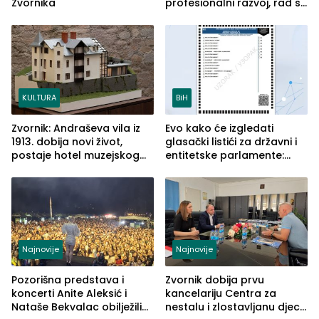
Zvornika
profesionalni razvoj, rad sa
savremenom opremom i
služba građanima
KULTURA
BiH
Zvornik: Andraševa vila iz
Evo kako će izgledati
1913. dobija novi život,
glasački listići za državni i
postaje hotel muzejskog
entitetske parlamente:
tipa
Najveće izmjene biće
vidljive na njima
Najnovije
Najnovije
Pozorišna predstava i
Zvornik dobija prvu
koncerti Anite Aleksić i
kancelariju Centra za
Nataše Bekvalac obilježili
nestalu i zlostavljanu djecu