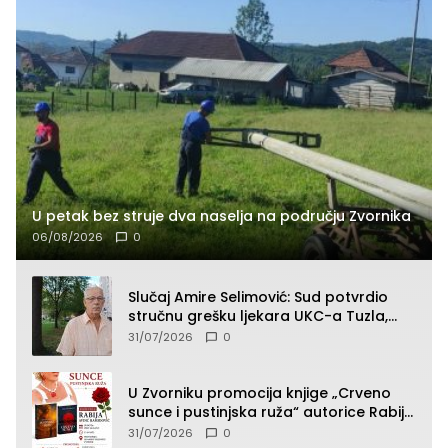
U petak bez struje dva naselja na području Zvornika
06/08/2026
0
Slučaj Amire Selimović: Sud potvrdio
stručnu grešku ljekara UKC-a Tuzla,
presudan dokaz ostala obdukcija
31/07/2026
0
U Zvorniku promocija knjige „Crveno
sunce i pustinjska ruža“ autorice Rabije
Avdić-Hamidović
31/07/2026
0