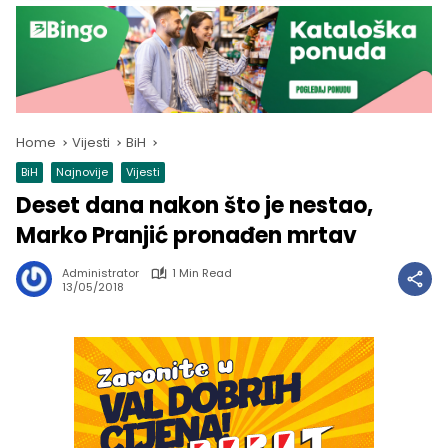
Home
Vijesti
BiH
BiH
Najnovije
Vijesti
Deset dana nakon što je nestao,
Marko Pranjić pronađen mrtav
Administrator
1 Min Read
13/05/2018