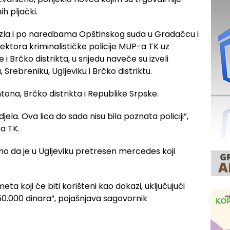
h pljački.
uzla i po naredbama Opštinskog suda u Gradačcu i
Sektora kriminalističke policije MUP-a TK uz
e i Brčko distrikta, u srijedu naveče su izveli
Srebreniku, Ugljeviku i Brčko distriktu.
tona, Brčko distrikta i Republike Srpske.
 djela. Ova lica do sada nisu bila poznata policiji”,
-a TK.
o da je u Ugljeviku pretresen mercedes koji
 koji će biti korišteni kao dokazi, uključujući
150.000 dinara”, pojašnjava sagovornik