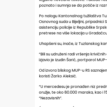
poznato i sumnja se da potiče iz razni
Po nalogu Kantonalnog tužilaštva T
Osnovnog suda u Bijeljini, pripadnici 
asistenciju policije iz Republike Srpsk
pretrese na više lokacija u Gradačcu, 
Uhapšeni su, inače, iz Tuzlanskog kan
“Bili su udruženi radi vršenja krivičnih
izjavio je Izudin Šarić, portparol MUP
Od izvora bliskog MUP-u RS saznajem
koristi Žarko Aleksić.
“U mercedesu je pronađen niz predmeta
oružje, te oko 80.000 maraka, kao i 
“Nezavisnih”.