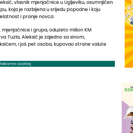
ksić, vlasnik mjenjačnice u Ugljeviku, osumnjičen
, koja je razbijena u srijedu popodne i koju
elatnost i pranje novca.
tva Tuzla, Aleksić je zajedno sa sinom,
ićem, i još pet osoba, kupovao strane valute
Reklamni sadržaj