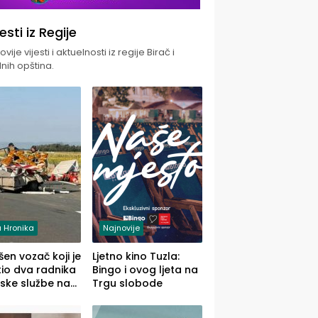
jesti iz Regije
vije vijesti i aktuelnosti iz regije Birač i
nih opština.
 Hronika
Najnovije
en vozač koji je
Ljetno kino Tuzla:
io dva radnika
Bingo i ovog ljeta na
ske službe na
Trgu slobode
od Loznice
a Šapcu