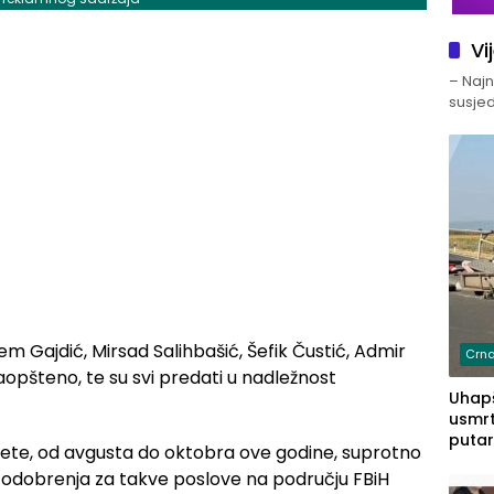
Vi
– Najno
susjed
lem Gajdić, Mirsad Salihbašić, Šefik Čustić, Admir
Crna
saopšteno, te su svi predati u nadležnost
Uhapš
usmrt
putar
erete, od avgusta do oktobra ove godine, suprotno
putu 
 odobrenja za takve poslove na području FBiH
prem