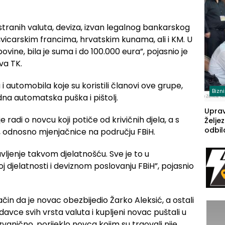
(FOT
ih stranih valuta, deviza, izvan legalnog bankarskog
 švicarskim francima, hrvatskim kunama, ali i KM. U
vine, bila je suma i do 100.000 eura”, pojasnio je
va TK.
 automobila koje su koristili članovi ove grupe,
Bizn
dna automatska puška i pištolj.
Upra
e radi o novcu koji potiče od krivičnih djela, a s
Želje
odbil
, odnosno mjenjačnice na području FBiH.
prije
FBiH: 
vljenje takvom djelatnošću. Sve je to u
steča
djelatnosti i deviznom poslovanju FBiH”, pojasnio
čin da je novac obezbijedio Žarko Aleksić, a ostali
odavce svih vrsta valuta i kupljeni novac puštali u
nično, porijeklo novca kojim su trgovali nije