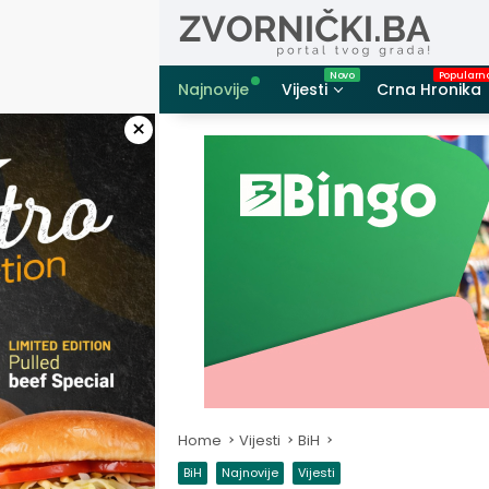
Skip
to
content
Najnovije
Vijesti
Crna Hronika
×
Home
Vijesti
BiH
BiH
Najnovije
Vijesti