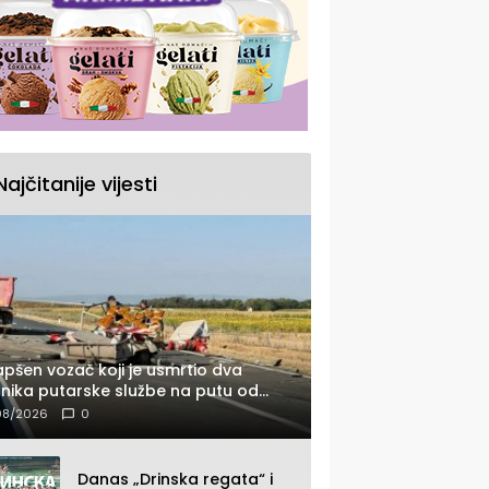
Najčitanije vijesti
pšen vozač koji je usmrtio dva
nika putarske službe na putu od
nice prema Šapcu (FOTO)
08/2026
0
Danas „Drinska regata“ i