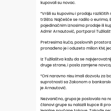
kupovali su novac.
“Vršili su kupovinu i prodaju različit
tržišta. Najčešće se radilo o eurima,
pojedinačnim iznosima prodaje ili kupo
Admir Arnautović, portparol Tužilašt
Pretresima kuća, poslovnih prostora i
pronađeno je i oduzeto milion KM, je
Iz Tužilaštva kažu da se najvjerovatnij
druge strane, i posla zamjene novca
“Oni naravno nisu imali dozvolu za ba
suprotnosti sa Zakonom o bankarskoj 
je Arnautović.
Nezvanično, grupa je poslovala na na
članovi grupe su nalazili kupce ili pr
legalne novčane tokove. Takođe nezva