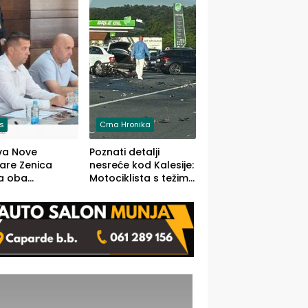
O)
is
Crna Hronika
va Nove
Poznati detalji
zare Zenica
nesreće kod Kalesije:
a oba
Motociklista s težim,
dloga Vlade
dvoje vozača s
Ustrajni da je
lakšim povredama
j jedino rješenje