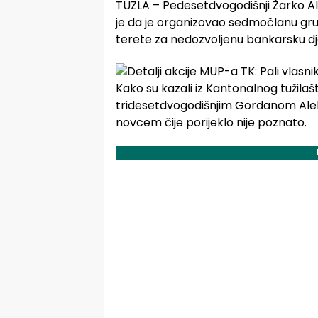
TUZLA – Pedesetdvogodišnji Žarko Ale
je da je organizovao sedmočlanu grupu
terete za nedozvoljenu bankarsku dj
Kako su kazali iz Kantonalnog tužilaš
tridesetdvogodišnjim Gordanom Aleks
novcem čije porijeklo nije poznato.