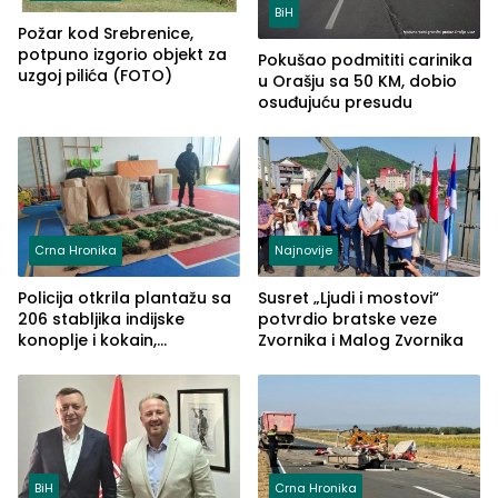
BiH
Požar kod Srebrenice,
potpuno izgorio objekt za
Pokušao podmititi carinika
uzgoj pilića (FOTO)
u Orašju sa 50 KM, dobio
osuđujuću presudu
Crna Hronika
Najnovije
Policija otkrila plantažu sa
Susret „Ljudi i mostovi“
206 stabljika indijske
potvrdio bratske veze
konoplje i kokain,
Zvornika i Malog Zvornika
uhapšena jedna osoba
(FOTO)
BiH
Crna Hronika