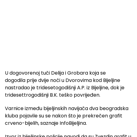
U dogovorenoj tuči Delija i Grobara koja se
dogodila prije dvije noći u Dvorovima kod Bijeljine
nastradao je tridesetogodišnji A.P. iz Bijeljine, dok je
tridesettrogodišnji B.K. teško povrijeđen.
Varnice između bijeljinskih navijača dva beogradska
kluba pojavile su se nakon što je prekrečen grafit
crveno-bijelih, saznaje InfoBijeljina.
Izvor iz bijeljinske policije navodi da su Zvezdin grafit u