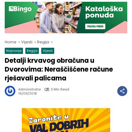
Home
Vijesti
Regija
Najnovije
Regija
Vijesti
Detalji krvavog obračuna u
Dvorovima: Neraščišćene račune
rješavali palicama
Administrator
3 Min Read
16/09/2018