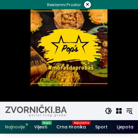
Skip
×
Reklamni Prostor
to
content
Najnovije
Vijesti
Crna Hronika
Sport
Ljepota i 