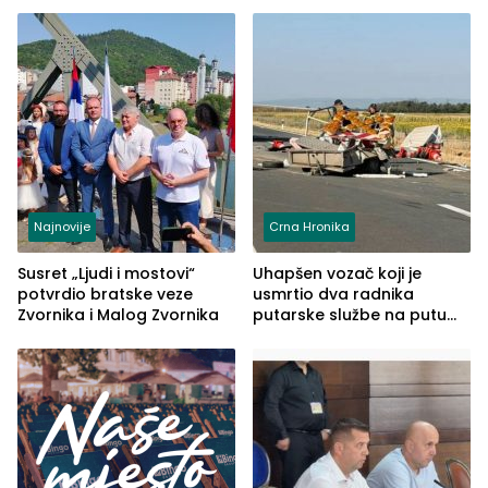
Najnovije
Crna Hronika
Susret „Ljudi i mostovi“
Uhapšen vozač koji je
potvrdio bratske veze
usmrtio dva radnika
Zvornika i Malog Zvornika
putarske službe na putu
od Loznice prema Šapcu
(FOTO)