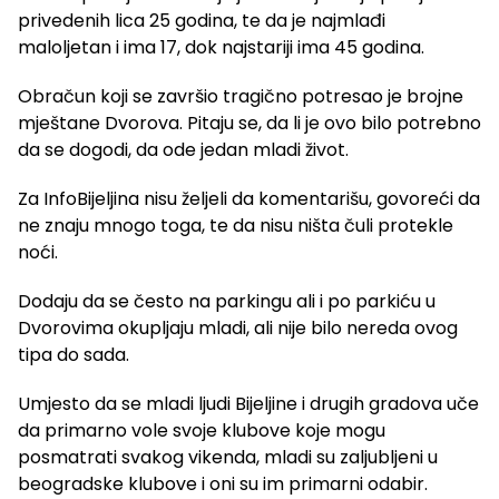
privedenih lica 25 godina, te da je najmlađi
maloljetan i ima 17, dok najstariji ima 45 godina.
Obračun koji se završio tragično potresao je brojne
mještane Dvorova. Pitaju se, da li je ovo bilo potrebno
da se dogodi, da ode jedan mladi život.
Za InfoBijeljina nisu željeli da komentarišu, govoreći da
ne znaju mnogo toga, te da nisu ništa čuli protekle
noći.
Dodaju da se često na parkingu ali i po parkiću u
Dvorovima okupljaju mladi, ali nije bilo nereda ovog
tipa do sada.
Umjesto da se mladi ljudi Bijeljine i drugih gradova uče
da primarno vole svoje klubove koje mogu
posmatrati svakog vikenda, mladi su zaljubljeni u
beogradske klubove i oni su im primarni odabir.