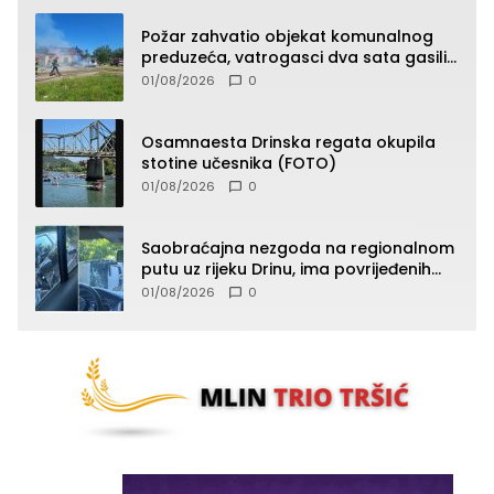
Požar zahvatio objekat komunalnog
preduzeća, vatrogasci dva sata gasili
vatru (FOTO)
01/08/2026
0
Osamnaesta Drinska regata okupila
stotine učesnika (FOTO)
01/08/2026
0
Saobraćajna nezgoda na regionalnom
putu uz rijeku Drinu, ima povrijeđenih
lica (FOTO)
01/08/2026
0