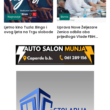
Najnovije
Biznis
Ljetno kino Tuzla: Bingo i
Uprava Nove Željezare
ovog ljeta na Trgu slobode
Zenica odbila oba
prijedloga Vlade FBiH:
Ustrajni da je stečaj jedino
rješenje