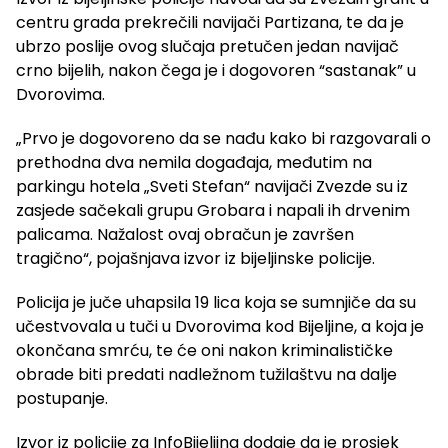
centru grada prekrečili navijači Partizana, te da je
ubrzo poslije ovog slučaja pretučen jedan navijač
crno bijelih, nakon čega je i dogovoren “sastanak” u
Dvorovima.
„Prvo je dogovoreno da se nađu kako bi razgovarali o
prethodna dva nemila događaja, međutim na
parkingu hotela „Sveti Stefan“ navijači Zvezde su iz
zasjede sačekali grupu Grobara i napali ih drvenim
palicama. Nažalost ovaj obračun je završen
tragično“, pojašnjava izvor iz bijeljinske policije.
Policija je juče uhapsila 19 lica koja se sumnjiče da su
učestvovala u tuči u Dvorovima kod Bijeljine, a koja je
okončana smrću, te će oni nakon kriminalističke
obrade biti predati nadležnom tužilaštvu na dalje
postupanje.
Izvor iz policije za InfoBijeljina dodaje da je prosjek