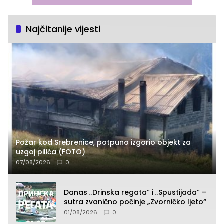
Najčitanije vijesti
Požar kod Srebrenice, potpuno izgorio objekt za
uzgoj pilića (FOTO)
07/08/2026
0
Danas „Drinska regata“ i „Spustijada“ –
sutra zvanično počinje „Zvorničko ljeto“
01/08/2026
0