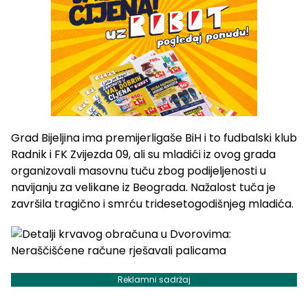
Grad Bijeljina ima premijerligaše BiH i to fudbalski klub
Radnik i FK Zvijezda 09, ali su mladići iz ovog grada
organizovali masovnu tuču zbog podijeljenosti u
navijanju za velikane iz Beograda. Nažalost tuča je
završila tragično i smrću tridesetogodišnjeg mladića.
Reklamni sadržaj