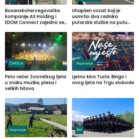
Bosanskohercegovačke
Uhapšen vozač koji je
kompanije AS Holding i
usmrtio dva radnika
EDOM Connect zajedno se
putarske službe na putu
šire na tržište Maroka
od Loznice prema Šapcu
(FOTO)
ČARŠIJA
Najnovije
Peto večer Zvorničkog ljeta
Ljetno kino Tuzla: Bingo i
u znaku muzike, plesa i
ovog ljeta na Trgu slobode
velikih hitova
Najnovije
BiH