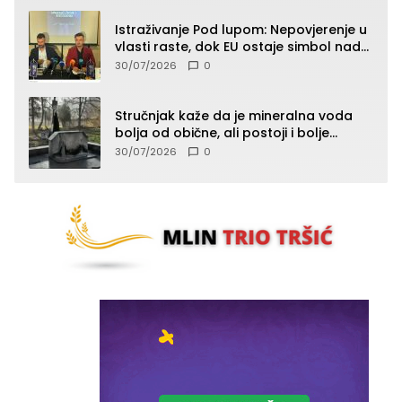
Istraživanje Pod lupom: Nepovjerenje u
vlasti raste, dok EU ostaje simbol nade
građana
30/07/2026
0
Stručnjak kaže da je mineralna voda
bolja od obične, ali postoji i bolje
rješenje
30/07/2026
0