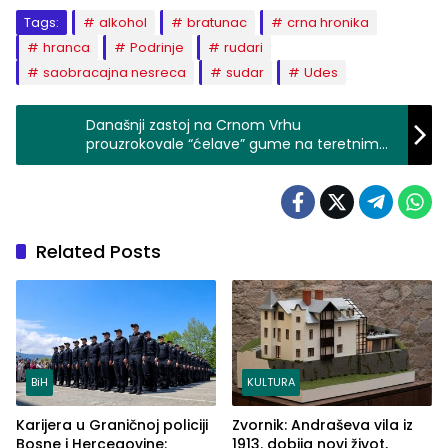
Tags:
alkohol
bratunac
crna hronika
hranca
Podrinje
rudari
saobracajna nesreca
sudar
Udes
Današnji zastoj na Crnom Vrhu
prouzrokovale “ćelave” gume na teretnim
vozilima (FOTO+VIDEO)
Related Posts
BiH
KULTURA
Karijera u Graničnoj policiji
Zvornik: Andraševa vila iz
Bosne i Hercegovine:
1913. dobija novi život,