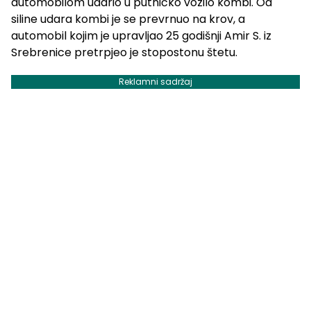
automobilom udario u putničko vozilo kombi. Od
siline udara kombi je se prevrnuo na krov, a
automobil kojim je upravljao 25 godišnji Amir S. iz
Srebrenice pretrpjeo je stopostonu štetu.
Reklamni sadržaj