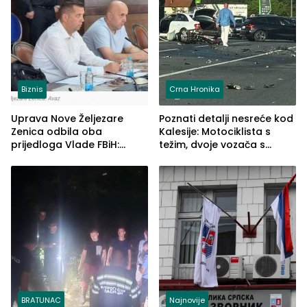
Biznis
Crna Hronika
Uprava Nove Željezare
Poznati detalji nesreće kod
Zenica odbila oba
Kalesije: Motociklista s
prijedloga Vlade FBiH:
težim, dvoje vozača s
Ustrajni da je stečaj jedino
lakšim povredama
rješenje
BRATUNAC
Najnovije