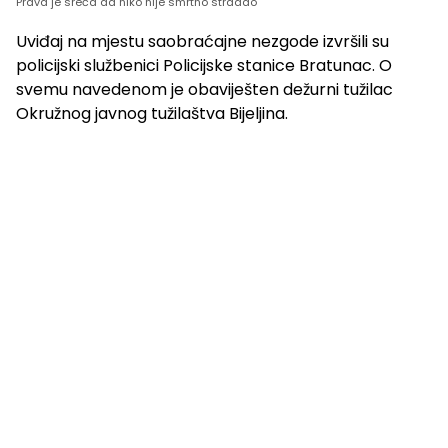
Prava je sreća da niko nije smrtno stradao
Uviđaj na mjestu saobraćajne nezgode izvršili su
policijski službenici Policijske stanice Bratunac. O
svemu navedenom je obaviješten dežurni tužilac
Okružnog javnog tužilaštva Bijeljina.