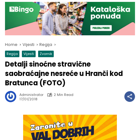
Home
Vijesti
Regija
Regija
Vijesti
Zvornik
Detalji sinoćne stravične
saobraćajne nesreće u Hranči kod
Bratunca (FOTO)
Administrator
2 Min Read
17/01/2018