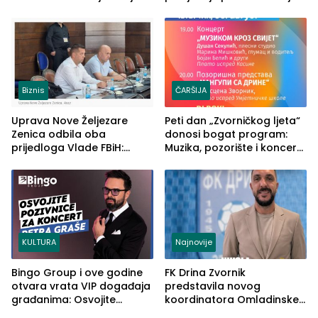
u RS-u
2026. godine
Biznis
ČARŠIJA
Uprava Nove Željezare
Peti dan „Zvorničkog ljeta“
Zenica odbila oba
donosi bogat program:
prijedloga Vlade FBiH:
Muzika, pozorište i koncert
Ustrajni da je stečaj jedino
Stoje
rješenje
KULTURA
Najnovije
Bingo Group i ove godine
FK Drina Zvornik
otvara vrata VIP događaja
predstavila novog
građanima: Osvojite
koordinatora Omladinske
ulaznice za koncert Petra
škole