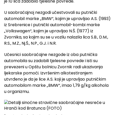
je 10 lica zadobilo tjelesne povrede.
U saobraćajnoj nezgodi učestvovali su putnički
automobil marke „BMW“, kojim je upravljao A.S. (1993)
iz Srebrenice i putnički automobil-kombi marke
„Volkswagen“, kojim je upravljao N.Š. (1977) iz
Zvornika, sa kojim su se u vozilu nalazila lica S.B., D.M.,
R.S., M.Z., Nj.Š., N.P., G.J. i N.R.
Učesnici saobraćajne nezgode iz oba putnička
automobila su zadobili tjelesne povrede i isti su
prevezeni u Opštu bolnicu Zvornik radi ukazivanja
ljekarske pomoći. Izvršenim alkotestiranjem
utvrđeno je da je lice A.S. koji je upravljao putničkim
automobilom marke „BMW“, imao 1,79 g/kg alkohola
u organizmu.