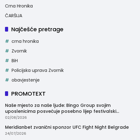
Crna Hronika
ČARŠIJA
Najčešće pretrage
crna hronika
Zvornik
BiH
Policijska uprava Zvornik
obavjestenje
PROMOTEXT
Naše mjesto za naše ljude: Bingo Group svojim
uposlenicima posvećuje posebno lijep festivalski
trenutak
02/08/2026
Meridianbet zvanični sponzor UFC Fight Night Belgrade
24/07/2026