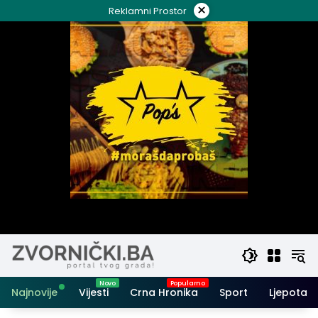
Skip
×
Reklamni Prostor
to
content
Najnovije
Vijesti
Crna Hronika
Sport
Ljepota i 