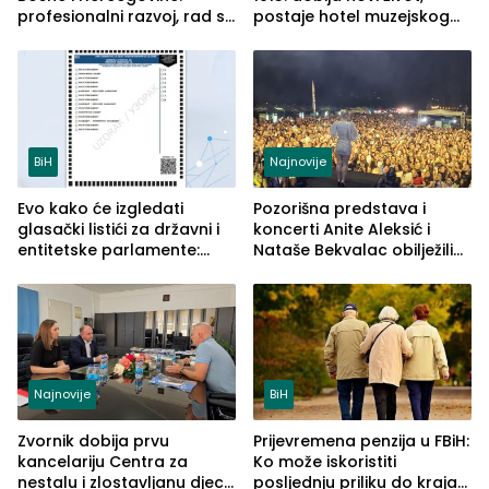
profesionalni razvoj, rad sa
postaje hotel muzejskog
savremenom opremom i
tipa
služba građanima
BiH
Najnovije
Evo kako će izgledati
Pozorišna predstava i
glasački listići za državni i
koncerti Anite Aleksić i
entitetske parlamente:
Nataše Bekvalac obilježili
Najveće izmjene biće
četvrto veče Zvorničkog
vidljive na njima
ljeta (FOTO)
Najnovije
BiH
Zvornik dobija prvu
Prijevremena penzija u FBiH:
kancelariju Centra za
Ko može iskoristiti
nestalu i zlostavljanu djecu
posljednju priliku do kraja