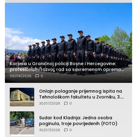
Karijera u Graničnoj policiji Bosne i Hercegovine:
profesionalni razvoj, rad sa savremenom opremom
i služba građanima
06/08/2026
0
Onlajn polaganje prijemnog ispita na
Tehnološkom fakultetu u Zvorniku, 3.
septembra u 9.00 časova
30/07/2026
0
Sudar kod Kladnja: Jedna osoba
poginula, troje povrijeđenih (FOTO)
30/07/2026
0