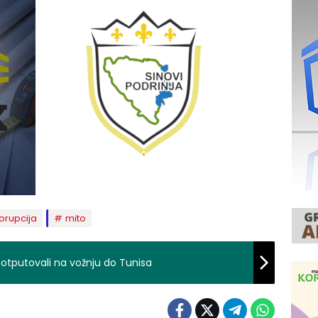
orupcija
mito
 otputovali na vožnju do Tunisa