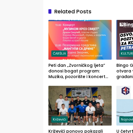
Related Posts
ČARŠIJA
KULTU
Peti dan „Zvorničkog ljeta“
Bingo G
donosi bogat program:
otvara 
Muzika, pozorište i koncert
građani
Stoje
za konc
Križevići
Najnovi
Križevići ponovo pokazali
U četvr