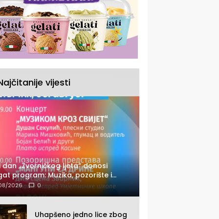
Najčitanije vijesti
i dan „Zvorničkog ljeta“ donosi
at program: Muzika, pozorište i
cert Stoje
08/2026
0
Uhapšeno jedno lice zbog