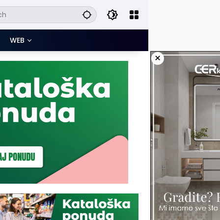
WEB
×