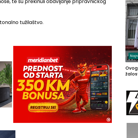
znose, te su prekinuli obavljanje pripravničkog
tonalno tužilaštvo.
Najn
Ovog
žalost