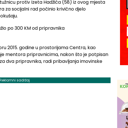
optužnicu protiv Izeta Hadžića (58) iz ovog mjesta
 za socijalni rad počinio krivično djelo
pokušaju.
bru 2015. godine u prostorijama Centra, kao
nje mentora pripravnicima, nakon što je potpisan
a dva pripravnika, radi pribavljanja imovinske
Reklamni sadržaj