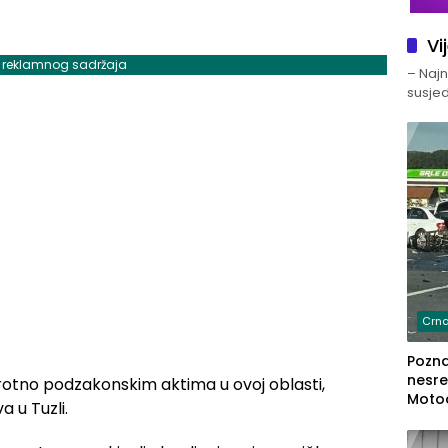
Vi
j reklamnog sadržaja
– Najno
susjed
Crna
Poznat
nesre
rotno podzakonskim aktima u ovoj oblasti,
Motoc
a u Tuzli.
dvoje
lakš