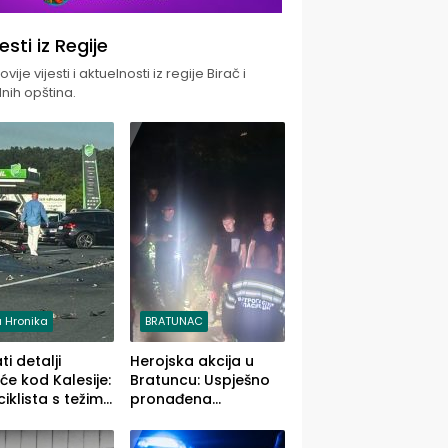
jesti iz Regije
vije vijesti i aktuelnosti iz regije Birač i
nih opština.
 Hronika
BRATUNAC
i detalji
Herojska akcija u
će kod Kalesije:
Bratuncu: Uspješno
iklista s težim,
pronađena
 vozača s
sedamdesetogodišnj
im povredama
a Ivanka Lazić,