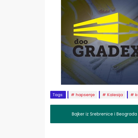
Tags:
hapsenje
Kalesija
k
Bajker iz Srebrenice i Beograda