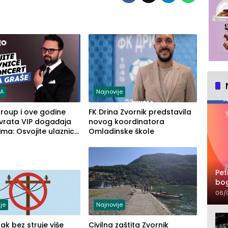
RA
Najnovije
roup i ove godine
FK Drina Zvornik predstavila
vrata VIP događaja
novog koordinatora
ma: Osvojite ulaznice
Omladinske škole
ert Petra Graše
Pet
bog
kon
06/
je
Najnovije
tak bez struje više
Civilna zaštita Zvornik