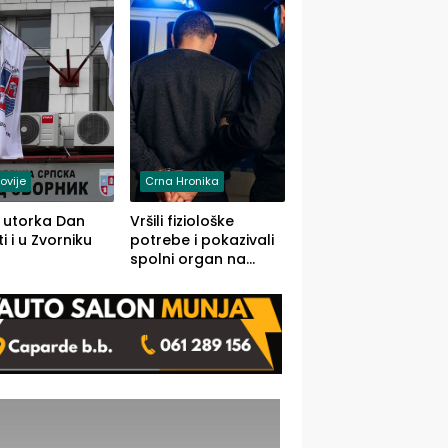
rodom iz Kravice.
ovije
Crna Hronika
 utorka Dan
Vršili fiziološke
i i u Zvorniku
potrebe i pokazivali
spolni organ na
javnom mjestu,
uslijedile kazne