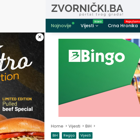
Skip
to
content
Najnovije
Vijesti
Crna Hronika
×
Home
Vijesti
BiH
BiH
Regija
Vijesti