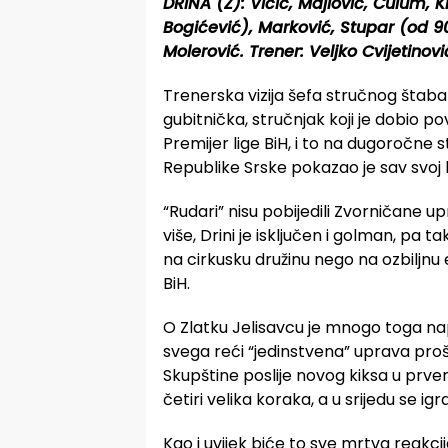
DRINA (Z): Vićić, Majlović, Ćulum, 
Bogićević), Marković, Stupar (od 90
Molerović. Trener: Veljko Cvijetinovi
Trenerska vizija šefa stručnog štaba 
gubitnička, stručnjak koji je dobio p
Premijer lige BiH, i to na dugoročne st
Republike Srske pokazao je sav svoj 
“Rudari” nisu pobijedili Zvorničane up
više, Drini je isključen i golman, pa t
na cirkusku družinu nego na ozbiljnu e
BiH.
O Zlatku Jelisavcu je mnogo toga napis
svega reći “jedinstvena” uprava pr
Skupštine poslije novog kiksa u prven
četiri velika koraka, a u srijedu se igr
Kao i uvijek biće to sve mrtva reakci