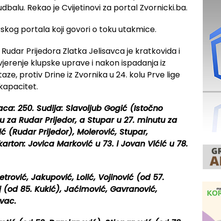
balu. Rekao je Cvijetinovi za portal Zvornicki.ba.
skog portala koji govori o toku utakmice.
Rudar Prijedora Zlatka Jelisavca je kratkovida i
ovjerenje klupske uprave i nakon ispadanja iz
aze, protiv Drine iz Zvornika u 24. kolu Prve lige
kapacitet.
aca: 250. Sudija: Slavoljub Gogić (Istočno
utu za Rudar Prijedor, a Stupar u 27. minutu za
kić (Rudar Prijedor), Molerović, Stupar,
karton: Jovica Marković u 73. i Jovan Vićić u 78.
ović, Jakupović, Lolić, Vojinović (od 57.
lj (od 85. Kukić), Jaćimović, Gavranović,
avac.