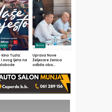
(FOTO)
ovije
Biznis
 kino Tuzla:
Uprava Nove
 i ovog ljeta na
Željezare Zenica
 slobode
odbila oba
prijedloga Vlade
FBiH: Ustrajni da je
stečaj jedino rješenje