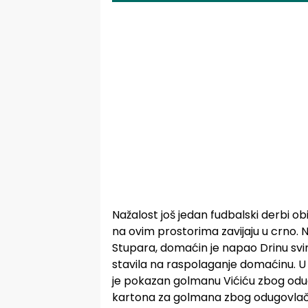
Nažalost još jedan fudbalski derbi obil
na ovim prostorima zavijaju u crno
Stupara, domaćin je napao Drinu svim
stavila na raspolaganje domaćinu. U 
je pokazan golmanu Vićiću zbog odug
kartona za golmana zbog odugovlače