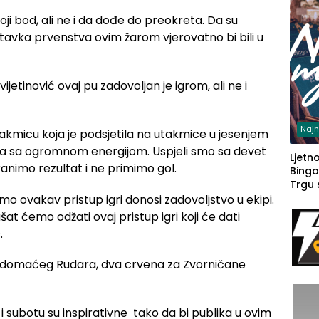
oji bod, ali ne i da dođe do preokreta. Da su
stavka prvenstva ovim žarom vjerovatno bi bili u
ijetinović ovaj pu zadovoljan je igrom, ali ne i
Najn
akmicu koja je podsjetila na utakmice u jesenjem
gra sa ogromnom energijom. Uspjeli smo sa devet
Ljetno
ranimo rezultat i ne primimo gol.
Bingo
Trgu
o ovakav pristup igri donosi zadovoljstvo u ekipi.
t ćemo odžati ovaj pristup igri koji će dati
.
i subotu su inspirativne tako da bi publika u ovim