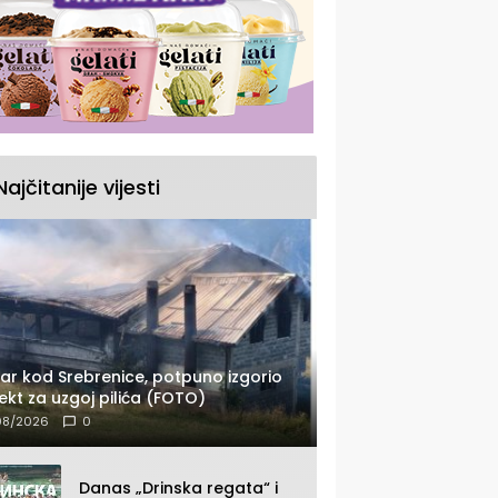
Najčitanije vijesti
ar kod Srebrenice, potpuno izgorio
ekt za uzgoj pilića (FOTO)
08/2026
0
Danas „Drinska regata“ i