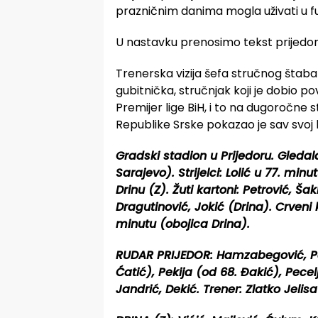
prazničnim danima mogla uživati u fud
U nastavku prenosimo tekst prijedor
Trenerska vizija šefa stručnog štaba 
gubitnička, stručnjak koji je dobio p
Premijer lige BiH, i to na dugoročne st
Republike Srske pokazao je sav svoj 
Gradski stadion u Prijedoru. Gledal
Sarajevo). Strijelci: Lolić u 77. min
Drinu (Z). Žuti kartoni: Petrović, Ša
Dragutinović, Jokić (Drina). Crveni 
minutu (obojica Drina).
RUDAR PRIJEDOR: Hamzabegović, Petr
Ćatić), Pekija (od 68. Đakić), Pece
Jandrić, Dekić. Trener: Zlatko Jelis