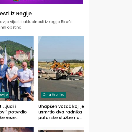
jesti iz Regije
vije vijesti i aktuelnosti iz regije Birač i
nih opština.
ovije
Crna Hronika
 „Ljudi i
Uhapšen vozač koji je
vi“ potvrdio
usmrtio dva radnika
ke veze
putarske službe na
ika i Malog
putu od Loznice
ika
prema Šapcu