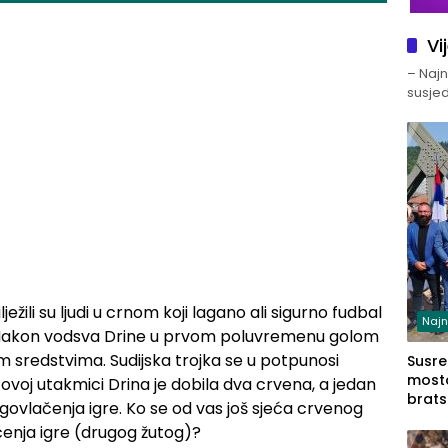
Vi
– Najno
susjed
ježili su ljudi u crnom koji lagano ali sigurno fudbal
Najn
. Nakon vodsva Drine u prvom poluvremenu golom
 sredstvima. Sudijska trojka se u potpunosi
Susret
mosto
ovoj utakmici Drina je dobila dva crvena, a jedan
brats
ovlačenja igre. Ko se od vas još sjeća crvenog
Zvorn
nja igre (drugog žutog)?
Zvorn