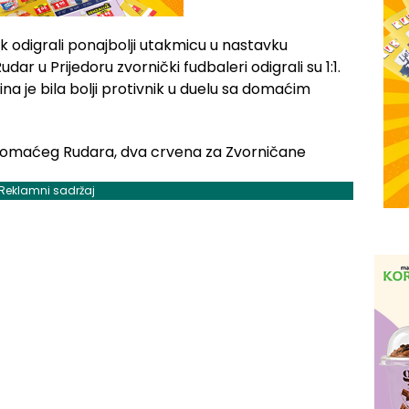
k odigrali ponajbolji utakmicu u nastavku
ar u Prijedoru zvornički fudbaleri odigrali su 1:1.
na je bila bolji protivnik u duelu sa domaćim
Reklamni sadržaj