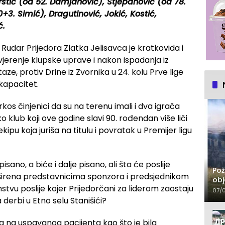
Krstić (od 52. Damjanović), Stjepanović (od 78.
+3. Simić), Dragutinović, Jokić, Kostić,
ć.
Rudar Prijedora Zlatka Jelisavca je kratkovida i
ovjerenje klupske uprave i nakon ispadanja iz
aze, protiv Drine iz Zvornika u 24. kolu Prve lige
kapacitet.
rkos činjenici da su na terenu imali i dva igrača
ako klub koji ove godine slavi 90. rođendan više liči
kipu koja juriša na titulu i povratak u Premijer ligu
ano, a biće i dalje pisano, ali šta će poslije
Pož
oširena predstavnicima sponzora i predsjednikom
obj
stvu poslije kojer Prijedorčani za liderom zaostaju
07/
a derbi u Etno selu Stanišići?
ja na uspavanog pacijenta kao što je bila