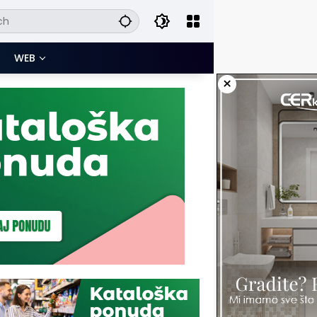
WEB
×