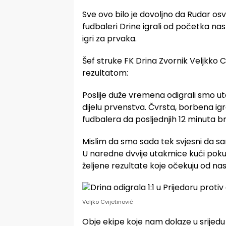
Sve ovo bilo je dovoljno da Rudar osv
fudbaleri Drine igrali od početka na
igri za prvaka.
Šef struke FK Drina Zvornik Veljkko Cv
rezultatom:
Poslije duže vremena odigrali smo ut
dijelu prvenstva. Čvrsta, borbena i
fudbalera da posljednjih 12 minuta b
Mislim da smo sada tek svjesni da sam
U naredne dvvije utakmice kući pokuša
željene rezultate koje očekuju od nas
Veljko Cvijetinović
Obje ekipe koje nam dolaze u srijedu 