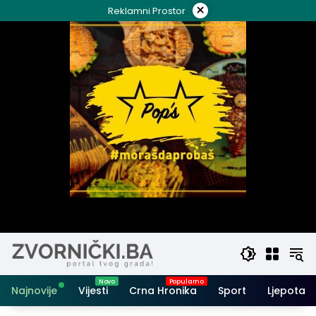
Skip
×
Reklamni Prostor
to
content
Najnovije
Vijesti
Crna Hronika
Sport
Ljepota i 