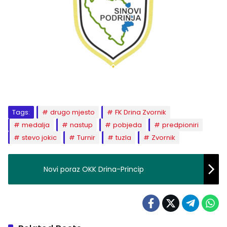
Tags:
drugo mjesto
FK Drina Zvornik
medalja
nastup
pobjeda
predpioniri
stevo jokic
Turnir
tuzla
Zvornik
Novi poraz OKK Drina-Princip