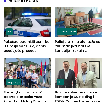
Related Posts
BiH
Crna Hronika
Pokušao podmititi carinika
Policija otkrila plantažu sa
u Orašju sa 50 KM, dobio
206 stabljika indijske
osuđujuću presudu
konoplje i kokain,
uhapšena jedna osoba
(FOTO)
Najnovije
BiH
Susret „Ljudi i mostovi“
Bosanskohercegovačke
potvrdio bratske veze
kompanije AS Holding i
Zvornika i Malog Zvornika
EDOM Connect zajedno se
šire na tržište Maroka