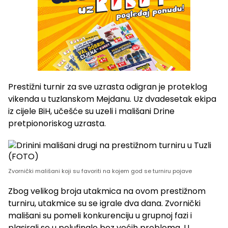
Prestižni turnir za sve uzrasta odigran je proteklog
vikenda u tuzlanskom Mejdanu. Uz dvadesetak ekipa
iz cijele BiH, učešće su uzeli i mališani Drine
pretpionoriskog uzrasta.
Zvornički mališani koji su favoriti na kojem god se turniru pojave
Zbog velikog broja utakmica na ovom prestižnom
turniru, utakmice su se igrale dva dana. Zvornički
mališani su pomeli konkurenciju u grupnoj fazi i
plasirali se u polufinale bez većih problema. U