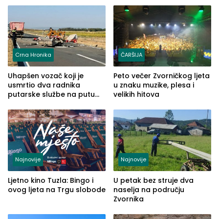
Crna Hronika
ČARŠIJA
Uhapšen vozač koji je
Peto večer Zvorničkog ljeta
usmrtio dva radnika
u znaku muzike, plesa i
putarske službe na putu
velikih hitova
od Loznice prema Šapcu
(FOTO)
Najnovije
Najnovije
Ljetno kino Tuzla: Bingo i
U petak bez struje dva
ovog ljeta na Trgu slobode
naselja na području
Zvornika