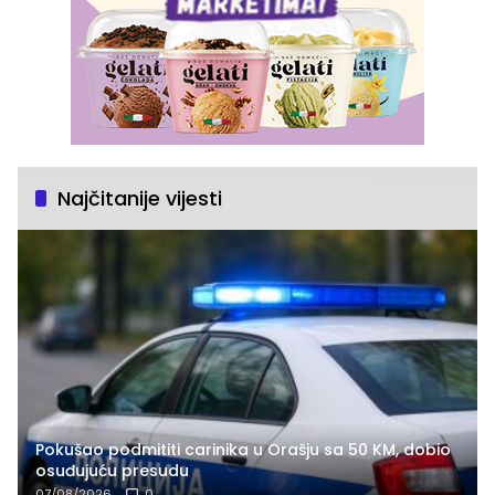
Najčitanije vijesti
Pokušao podmititi carinika u Orašju sa 50 KM, dobio
osuđujuću presudu
07/08/2026
0