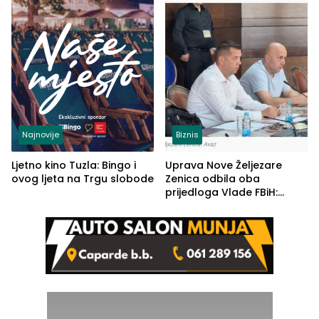
(FOTO)
Najnovije
Biznis
Ljetno kino Tuzla: Bingo i
Uprava Nove Željezare
ovog ljeta na Trgu slobode
Zenica odbila oba
prijedloga Vlade FBiH:
Ustrajni da je stečaj jedino
rješenje