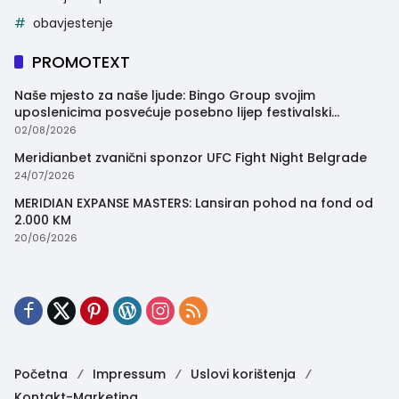
obavjestenje
PROMOTEXT
Naše mjesto za naše ljude: Bingo Group svojim
uposlenicima posvećuje posebno lijep festivalski
trenutak
02/08/2026
Meridianbet zvanični sponzor UFC Fight Night Belgrade
24/07/2026
MERIDIAN EXPANSE MASTERS: Lansiran pohod na fond od
2.000 KM
20/06/2026
Početna
Impressum
Uslovi korištenja
Kontakt-Marketing