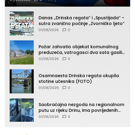
Danas „Drinska regata“ i „Spustijada“ –
sutra zvanično počinje „Zvorničko ljeto“
01/08/2026
0
Požar zahvatio objekat komunalnog
preduzeća, vatrogasci dva sata gasili
vatru (FOTO)
01/08/2026
0
Osamnaesta Drinska regata okupila
stotine učesnika (FOTO)
01/08/2026
0
Saobraćajna nezgoda na regionalnom
putu uz rijeku Drinu, ima povrijeđenih
lica (FOTO)
01/08/2026
0