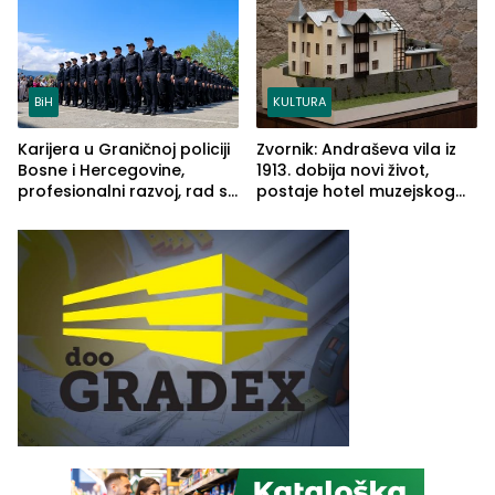
BiH
KULTURA
Karijera u Graničnoj policiji
Zvornik: Andraševa vila iz
Bosne i Hercegovine,
1913. dobija novi život,
profesionalni razvoj, rad sa
postaje hotel muzejskog
savremenom opremom i
tipa
služba građanima