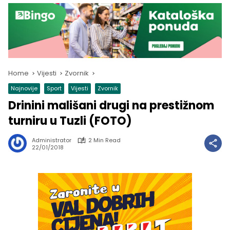
Home
Vijesti
Zvornik
Najnovije
Sport
Vijesti
Zvornik
Drinini mališani drugi na prestižnom
turniru u Tuzli (FOTO)
Administrator
2 Min Read
22/01/2018