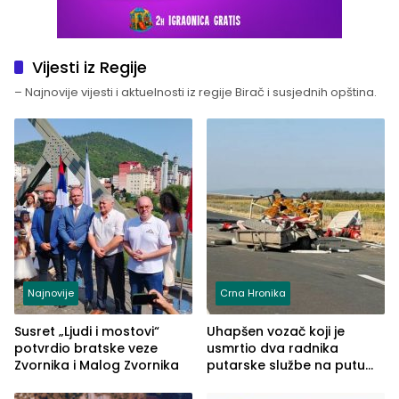
Vijesti iz Regije
– Najnovije vijesti i aktuelnosti iz regije Birač i susjednih opština.
Najnovije
Crna Hronika
Susret „Ljudi i mostovi“
Uhapšen vozač koji je
potvrdio bratske veze
usmrtio dva radnika
Zvornika i Malog Zvornika
putarske službe na putu
od Loznice prema Šapcu