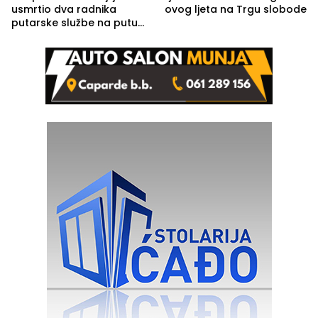
usmrtio dva radnika
ovog ljeta na Trgu slobode
putarske službe na putu
od Loznice prema Šapcu
(FOTO)