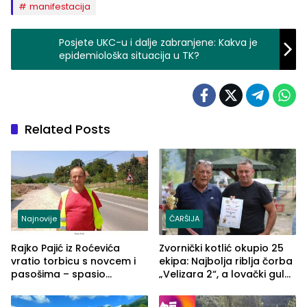
manifestacija
Posjete UKC-u i dalje zabranjene: Kakva je
epidemiološka situacija u TK?
Related Posts
Najnovije
ČARŠIJA
Rajko Pajić iz Roćevića
Zvornički kotlić okupio 25
vratio torbicu s novcem i
ekipa: Najbolja riblja čorba
pasošima – spasio
„Velizara 2“, a lovački gulaš
porodično ljetovanje u
„Red i Zaprska“ (FOTO)
Grčkoj