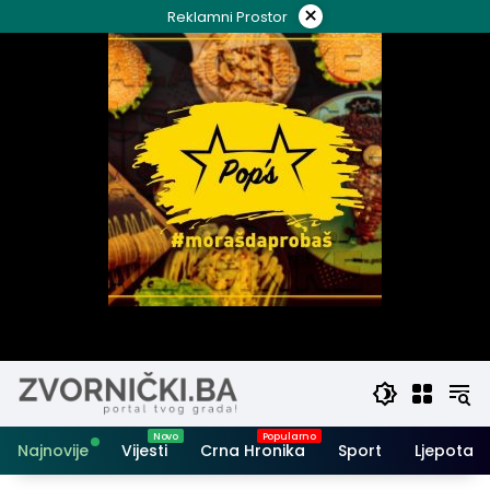
Skip
×
Reklamni Prostor
to
content
Najnovije
Vijesti
Crna Hronika
Sport
Ljepota i 