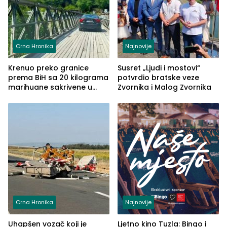
Crna Hronika
Najnovije
Krenuo preko granice
Susret „Ljudi i mostovi“
prema BiH sa 20 kilograma
potvrdio bratske veze
marihuane sakrivene u
Zvornika i Malog Zvornika
automobilu
Crna Hronika
Najnovije
Uhapšen vozač koji je
Ljetno kino Tuzla: Bingo i