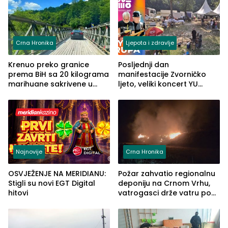
Crna Hronika
Ljepota i zdravlje
Krenuo preko granice
Posljednji dan
prema BiH sa 20 kilograma
manifestacije Zvorničko
marihuane sakrivene u
ljeto, veliki koncert YU
automobilu
grupe zatvara program
ove godine
Najnovije
Crna Hronika
OSVJEŽENJE NA MERIDIANU:
Požar zahvatio regionalnu
Stigli su novi EGT Digital
deponiju na Crnom Vrhu,
hitovi
vatrogasci drže vatru pod
kontrolom (FOTO)