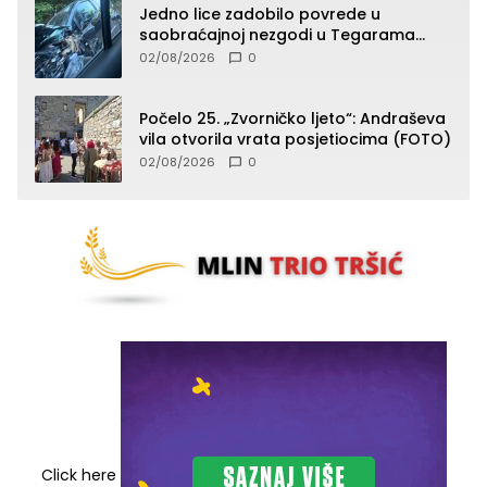
Jedno lice zadobilo povrede u
saobraćajnoj nezgodi u Tegarama
(FOTO)
02/08/2026
0
Počelo 25. „Zvorničko ljeto“: Andraševa
vila otvorila vrata posjetiocima (FOTO)
02/08/2026
0
Click here