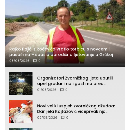
Rajko Pajić iz Roćevića vratio torbicu s novcem i
pasošima – spasio porodično ljetovanje u Grčkoj
08/08/2026
0
Organizatori Zvorničkog ljeta uputili
apel građanima i gostima pred
početak koncertnog programa
01/08/2026
0
Novi veliki uspjeh zvorničkog džudoa:
Danijela Kajtazović viceprvakinja
Balkana u seniorskoj konkurenciji
02/08/2026
0