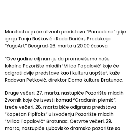
Manifestaciju će otvoriti predstava “Primadone” gdje
igraju Tanja Bošković i Rada Đuričin, Produkcija
“YugoArt” Beograd, 26. marta u 20.00 časova.
“Ove godine cilj nam je da promovišemo naše
lokalno Pozorište mladih ‘Milica Topalović’ koje će
odigrati dvije predstave kao i kulturu uopšte”, kaže
Radovan Petković, direktor Doma kulture Bratunac.
Druge večeri, 27. marta, nastupiće Pozorište mladih
Zvornik koje će izvesti komad “Građanin plemić”,
treće večeri, 28. marta biće odigrana predstava
“Kapetan Piplfoks” u izvođenju Pozorište mladih
“Milica Topalović” Bratunac. Četvrte večeri, 29.
marta, nastupiće Ljubovisko dramsko pozorište sa