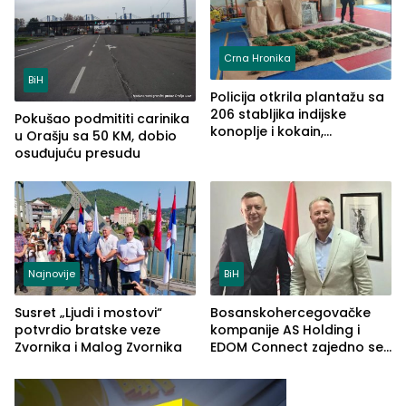
Crna Hronika
BiH
Policija otkrila plantažu sa
206 stabljika indijske
Pokušao podmititi carinika
konoplje i kokain,
u Orašju sa 50 KM, dobio
uhapšena jedna osoba
osuđujuću presudu
(FOTO)
Najnovije
BiH
Susret „Ljudi i mostovi“
Bosanskohercegovačke
potvrdio bratske veze
kompanije AS Holding i
Zvornika i Malog Zvornika
EDOM Connect zajedno se
šire na tržište Maroka