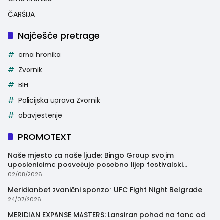
ČARŠIJA
Najčešće pretrage
crna hronika
Zvornik
BiH
Policijska uprava Zvornik
obavjestenje
PROMOTEXT
Naše mjesto za naše ljude: Bingo Group svojim
uposlenicima posvećuje posebno lijep festivalski
trenutak
02/08/2026
Meridianbet zvanični sponzor UFC Fight Night Belgrade
24/07/2026
MERIDIAN EXPANSE MASTERS: Lansiran pohod na fond od