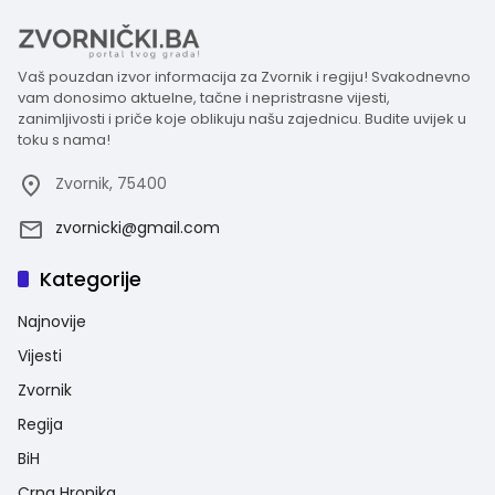
Vaš pouzdan izvor informacija za Zvornik i regiju! Svakodnevno
vam donosimo aktuelne, tačne i nepristrasne vijesti,
zanimljivosti i priče koje oblikuju našu zajednicu. Budite uvijek u
toku s nama!
Zvornik, 75400
zvornicki@gmail.com
Kategorije
Najnovije
Vijesti
Zvornik
Regija
BiH
Crna Hronika