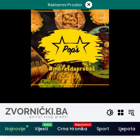
Skip
×
Reklamni Prostor
to
content
Najnovije
Vijesti
Crna Hronika
Sport
Ljepota i 