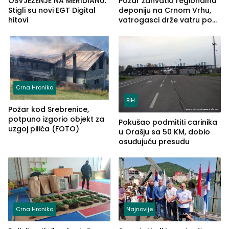
OSVJEŽENJE NA MERIDIANU:
Požar zahvatio regionalnu
Stigli su novi EGT Digital
deponiju na Crnom Vrhu,
hitovi
vatrogasci drže vatru pod
kontrolom (FOTO)
Crna Hronika
BiH
Požar kod Srebrenice,
potpuno izgorio objekt za
Pokušao podmititi carinika
uzgoj pilića (FOTO)
u Orašju sa 50 KM, dobio
osuđujuću presudu
Crna Hronika
Najnovije