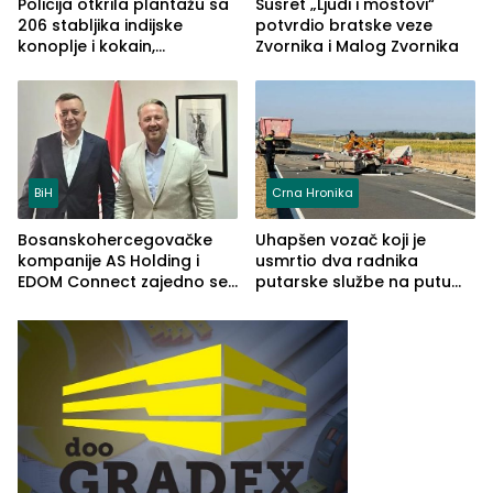
Policija otkrila plantažu sa
Susret „Ljudi i mostovi“
206 stabljika indijske
potvrdio bratske veze
konoplje i kokain,
Zvornika i Malog Zvornika
uhapšena jedna osoba
(FOTO)
BiH
Crna Hronika
Bosanskohercegovačke
Uhapšen vozač koji je
kompanije AS Holding i
usmrtio dva radnika
EDOM Connect zajedno se
putarske službe na putu
šire na tržište Maroka
od Loznice prema Šapcu
(FOTO)