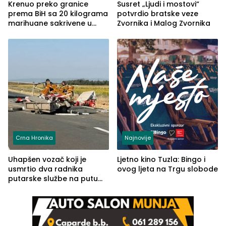
Krenuo preko granice
Susret „Ljudi i mostovi“
prema BiH sa 20 kilograma
potvrdio bratske veze
marihuane sakrivene u
Zvornika i Malog Zvornika
automobilu
Crna Hronika
Najnovije
Uhapšen vozač koji je
Ljetno kino Tuzla: Bingo i
usmrtio dva radnika
ovog ljeta na Trgu slobode
putarske službe na putu
od Loznice prema Šapcu
(FOTO)