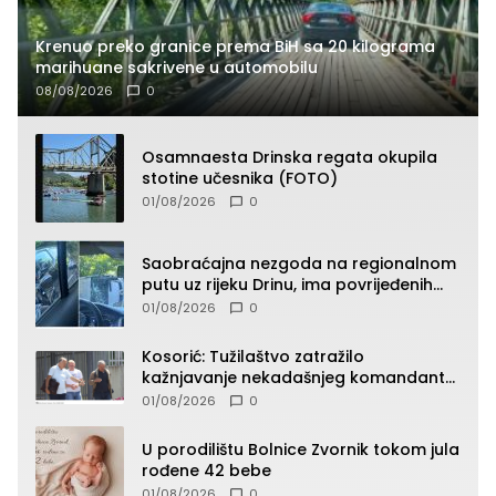
Krenuo preko granice prema BiH sa 20 kilograma
marihuane sakrivene u automobilu
08/08/2026
0
Osamnaesta Drinska regata okupila
stotine učesnika (FOTO)
01/08/2026
0
Saobraćajna nezgoda na regionalnom
putu uz rijeku Drinu, ima povrijeđenih
lica (FOTO)
01/08/2026
0
Kosorić: Tužilaštvo zatražilo
kažnjavanje nekadašnjeg komandanta
Vlaseničke brigade
01/08/2026
0
U porodilištu Bolnice Zvornik tokom jula
rođene 42 bebe
01/08/2026
0