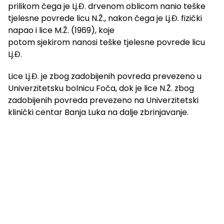
prilikom čega je Lj.Đ. drvenom oblicom nanio teške
tjelesne povrede licu N.Ž., nakon čega je Lj.Đ. fizički
napao i lice M.Ž. (1969), koje
potom sjekirom nanosi teške tjelesne povrede licu
Lj.Đ.
Lice Lj.Đ. je zbog zadobijenih povreda prevezeno u
Univerzitetsku bolnicu Foča, dok je lice N.Ž. zbog
zadobijenih povreda prevezeno na Univerzitetski
klinički centar Banja Luka na dalje zbrinjavanje.