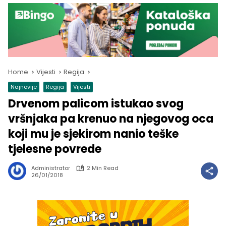
Home
Vijesti
Regija
Najnovije
Regija
Vijesti
Drvenom palicom istukao svog
vršnjaka pa krenuo na njegovog oca
koji mu je sjekirom nanio teške
tjelesne povrede
Administrator
2 Min Read
26/01/2018