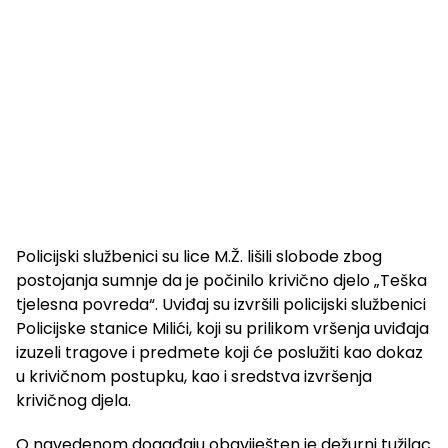
Policijski službenici su lice M.Ž. lišili slobode zbog
postojanja sumnje da je počinilo krivično djelo „Teška
tjelesna povreda“. Uviđaj su izvršili policijski službenici
Policijske stanice Milići, koji su prilikom vršenja uviđaja
izuzeli tragove i predmete koji će poslužiti kao dokaz
u krivičnom postupku, kao i sredstva izvršenja
krivičnog djela.
O navedenom događaju obaviješten je dežurni tužilac