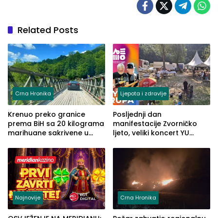
Related Posts
Crna Hronika
Ljepota i zdravlje
Krenuo preko granice
Posljednji dan
prema BiH sa 20 kilograma
manifestacije Zvorničko
marihuane sakrivene u
ljeto, veliki koncert YU
automobilu
grupe zatvara program
ove godine
Najnovije
Crna Hronika