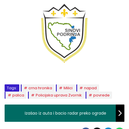
Tags:
crna hronika
Milici
napad
palica
Policijska uprava Zvornik
povrede
Izašao iz auta i bacio radar preko ograde