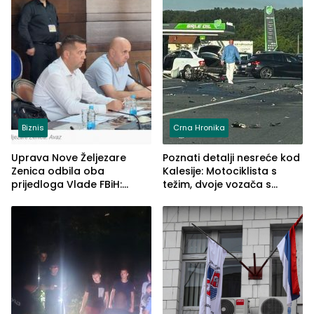
Biznis
Crna Hronika
Uprava Nove Željezare
Poznati detalji nesreće kod
Zenica odbila oba
Kalesije: Motociklista s
prijedloga Vlade FBiH:
težim, dvoje vozača s
Ustrajni da je stečaj jedino
lakšim povredama
rješenje