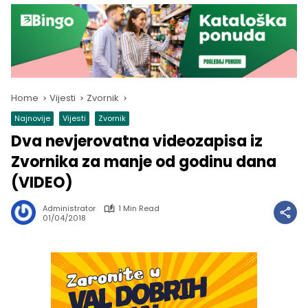
Home
Vijesti
Zvornik
Najnovije
Vijesti
Zvornik
Dva nevjerovatna videozapisa iz
Zvornika za manje od godinu dana
(VIDEO)
Administrator
1 Min Read
01/04/2018