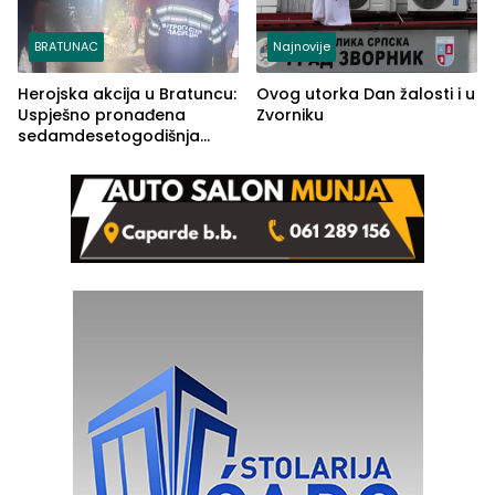
BRATUNAC
Najnovije
Herojska akcija u Bratuncu:
Ovog utorka Dan žalosti i u
Uspješno pronađena
Zvorniku
sedamdesetogodišnja
Ivanka Lazić, rodom iz
Kravice.