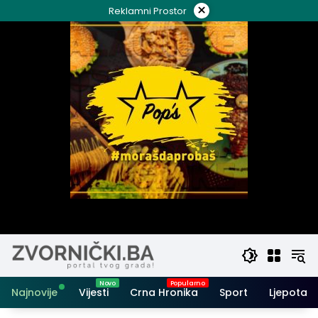
Skip
×
Reklamni Prostor
to
content
Najnovije
Vijesti
Crna Hronika
Sport
Ljepota i 