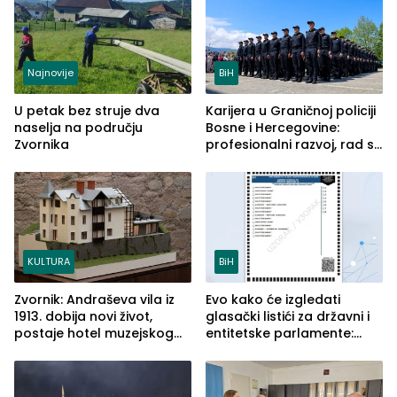
Najnovije
BiH
U petak bez struje dva
Karijera u Graničnoj policiji
naselja na području
Bosne i Hercegovine:
Zvornika
profesionalni razvoj, rad sa
savremenom opremom i
služba građanima
KULTURA
BiH
Zvornik: Andraševa vila iz
Evo kako će izgledati
1913. dobija novi život,
glasački listići za državni i
postaje hotel muzejskog
entitetske parlamente:
tipa
Najveće izmjene biće
vidljive na njima