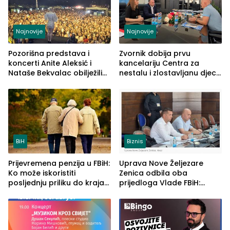
Najnovije
Najnovije
Pozorišna predstava i
Zvornik dobija prvu
koncerti Anite Aleksić i
kancelariju Centra za
Nataše Bekvalac obilježili
nestalu i zlostavljanu djecu
četvrto veče Zvorničkog
u RS-u
ljeta (FOTO)
BiH
Biznis
Prijevremena penzija u FBiH:
Uprava Nove Željezare
Ko može iskoristiti
Zenica odbila oba
posljednju priliku do kraja
prijedloga Vlade FBiH:
2026. godine
Ustrajni da je stečaj jedino
rješenje