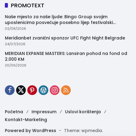
PROMOTEXT
Naše mjesto za naše ljude: Bingo Group svojim
uposlenicima posvećuje posebno lijep festivalski
trenutak
02/08/2026
Meridianbet zvanični sponzor UFC Fight Night Belgrade
24/07/2026
MERIDIAN EXPANSE MASTERS: Lansiran pohod na fond od
2.000 KM
20/06/2026
Početna
Impressum
Uslovi korištenja
Kontakt-Marketing
Powered by WordPress
-
Theme: wpmedia.