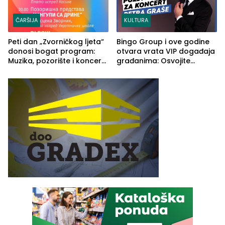
ČARŠIJA
KULTURA
Peti dan „Zvorničkog ljeta“
Bingo Group i ove godine
donosi bogat program:
otvara vrata VIP događaja
Muzika, pozorište i koncert
građanima: Osvojite
Stoje
ulaznice za koncert Petra
Graše