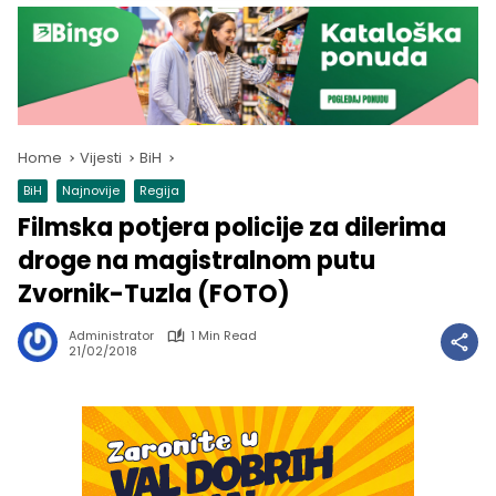
Home
Vijesti
BiH
BiH
Najnovije
Regija
Filmska potjera policije za dilerima
droge na magistralnom putu
Zvornik-Tuzla (FOTO)
Administrator
1 Min Read
21/02/2018