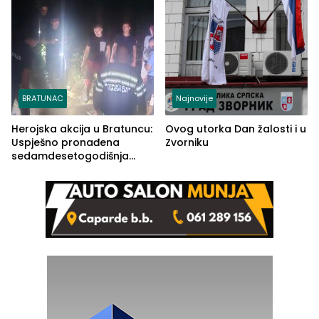
BRATUNAC
Najnovije
Herojska akcija u Bratuncu:
Ovog utorka Dan žalosti i u
Uspješno pronađena
Zvorniku
sedamdesetogodišnja
Ivanka Lazić, rodom iz
Kravice.