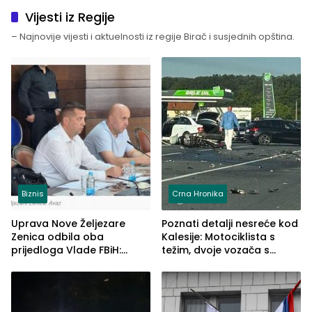
Vijesti iz Regije
– Najnovije vijesti i aktuelnosti iz regije Birač i susjednih opština.
Biznis
Crna Hronika
Uprava Nove Željezare
Poznati detalji nesreće kod
Zenica odbila oba
Kalesije: Motociklista s
prijedloga Vlade FBiH:
težim, dvoje vozača s
Ustrajni da je stečaj jedino
lakšim povredama
rješenje