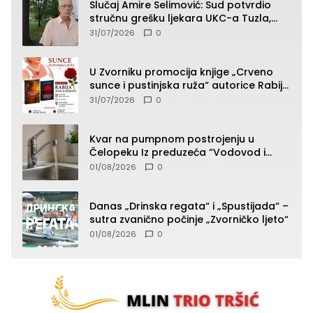
Slučaj Amire Selimović: Sud potvrdio
stručnu grešku ljekara UKC-a Tuzla,
presudan dokaz ostala obdukcija
31/07/2026
0
U Zvorniku promocija knjige „Crveno
sunce i pustinjska ruža“ autorice Rabije
Avdić-Hamidović
31/07/2026
0
Kvar na pumpnom postrojenju u
Čelopeku Iz preduzeća “Vodovod i
komunalije”
01/08/2026
0
Danas „Drinska regata“ i „Spustijada“ –
sutra zvanično počinje „Zvorničko ljeto“
01/08/2026
0