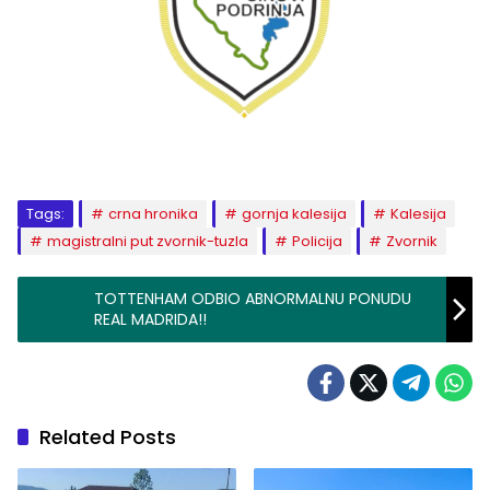
Tags:
crna hronika
gornja kalesija
Kalesija
magistralni put zvornik-tuzla
Policija
Zvornik
TOTTENHAM ODBIO ABNORMALNU PONUDU
REAL MADRIDA!!
Related Posts