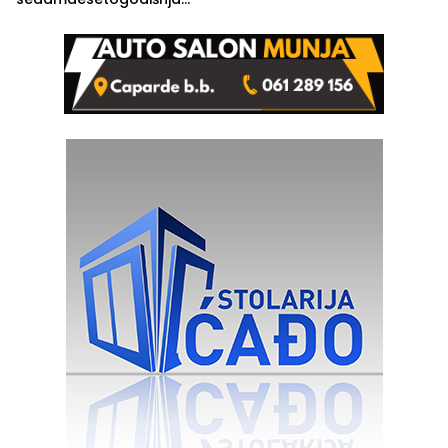
Ivanka Lazić, rodom iz
Kravice.