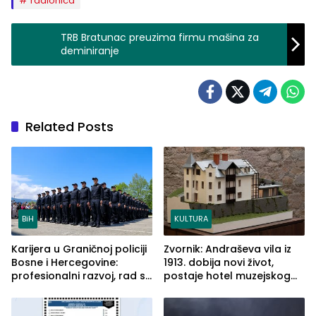
radionica
TRB Bratunac preuzima firmu mašina za
deminiranje
Related Posts
BiH
KULTURA
Karijera u Graničnoj policiji
Zvornik: Andraševa vila iz
Bosne i Hercegovine:
1913. dobija novi život,
profesionalni razvoj, rad sa
postaje hotel muzejskog
savremenom opremom i
tipa
služba građanima