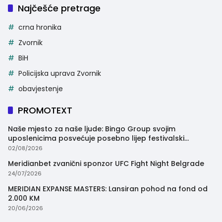
Najčešće pretrage
crna hronika
Zvornik
BiH
Policijska uprava Zvornik
obavjestenje
PROMOTEXT
Naše mjesto za naše ljude: Bingo Group svojim
uposlenicima posvećuje posebno lijep festivalski
trenutak
02/08/2026
Meridianbet zvanični sponzor UFC Fight Night Belgrade
24/07/2026
MERIDIAN EXPANSE MASTERS: Lansiran pohod na fond od
2.000 KM
20/06/2026