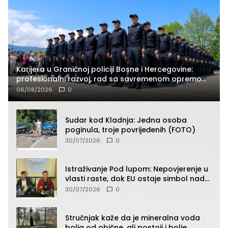
Karijera u Graničnoj policiji Bosne i Hercegovine:
profesionalni razvoj, rad sa savremenom opremom
i služba građanima
06/08/2026
0
Sudar kod Kladnja: Jedna osoba
poginula, troje povrijeđenih (FOTO)
30/07/2026
0
Istraživanje Pod lupom: Nepovjerenje u
vlasti raste, dok EU ostaje simbol nade
građana
30/07/2026
0
Stručnjak kaže da je mineralna voda
bolja od obične, ali postoji i bolje