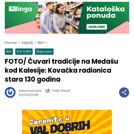
Home
Vijesti
BiH
BiH
KULTURA
Najnovije
FOTO/ Čuvari tradicije na Međašu
kod Kalesije: Kovačka radionica
stara 130 godina
Administrator
3 Min Read
03/04/2018