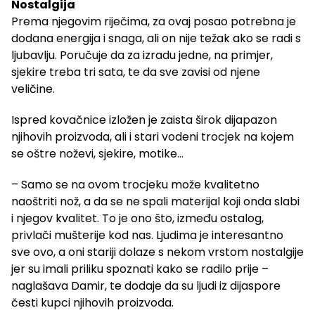
Nostalgija
Prema njegovim riječima, za ovaj posao potrebna je
dodana energija i snaga, ali on nije težak ako se radi s
ljubavlju. Poručuje da za izradu jedne, na primjer,
sjekire treba tri sata, te da sve zavisi od njene
veličine.
Ispred kovačnice izložen je zaista širok dijapazon
njihovih proizvoda, ali i stari vodeni trocjek na kojem
se oštre noževi, sjekire, motike…
– Samo se na ovom trocjeku može kvalitetno
naoštriti nož, a da se ne spali materijal koji onda slabi
i njegov kvalitet. To je ono što, između ostalog,
privlači mušterije kod nas. Ljudima je interesantno
sve ovo, a oni stariji dolaze s nekom vrstom nostalgije
jer su imali priliku spoznati kako se radilo prije –
naglašava Damir, te dodaje da su ljudi iz dijaspore
česti kupci njihovih proizvoda.