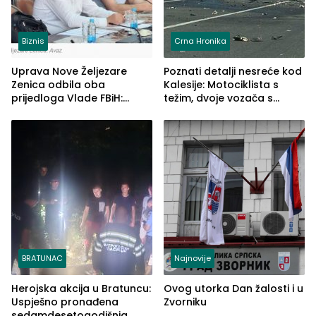
Biznis
Crna Hronika
Uprava Nove Željezare
Poznati detalji nesreće kod
Zenica odbila oba
Kalesije: Motociklista s
prijedloga Vlade FBiH:
težim, dvoje vozača s
Ustrajni da je stečaj jedino
lakšim povredama
rješenje
BRATUNAC
Najnovije
Herojska akcija u Bratuncu:
Ovog utorka Dan žalosti i u
Uspješno pronađena
Zvorniku
sedamdesetogodišnja