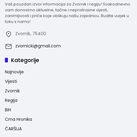
Vaš pouzdan izvor informacija za Zvornik i regiju! Svakodnevno
vam donosimo aktuelne, tačne i nepristrasne vijesti,
zanimljivosti i priče koje oblikuju našu zajednicu. Budite uvijek u
toku s nama!
Zvornik, 75400
zvornicki@gmail.com
Kategorije
Najnovije
Vijesti
Zvornik
Regija
BiH
Crna Hronika
ČARŠIJA