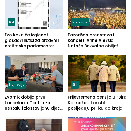
BiH
Najnovije
Evo kako će izgledati
Pozorišna predstava i
glasački listići za državni i
koncerti Anite Aleksić i
entitetske parlamente:
Nataše Bekvalac obilježili
Najveće izmjene biće
četvrto veče Zvorničkog
vidljive na njima
ljeta (FOTO)
Najnovije
BiH
Zvornik dobija prvu
Prijevremena penzija u FBiH:
kancelariju Centra za
Ko može iskoristiti
nestalu i zlostavljanu djecu
posljednju priliku do kraja
u RS-u
2026. godine