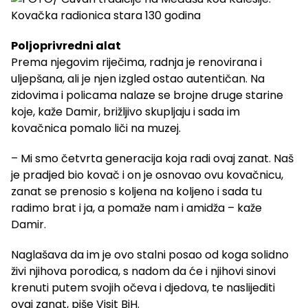
Poljoprivredni alat
Prema njegovim riječima, radnja je renovirana i
uljepšana, ali je njen izgled ostao autentičan. Na
zidovima i policama nalaze se brojne druge starine
koje, kaže Damir, brižljivo skupljaju i sada im
kovačnica pomalo liči na muzej.
– Mi smo četvrta generacija koja radi ovaj zanat. Naš
je pradjed bio kovač i on je osnovao ovu kovačnicu,
zanat se prenosio s koljena na koljeno i sada tu
radimo brat i ja, a pomaže nam i amidža – kaže
Damir.
Naglašava da im je ovo stalni posao od koga solidno
živi njihova porodica, s nadom da će i njihovi sinovi
krenuti putem svojih očeva i djedova, te naslijediti
ovaj zanat, piše Visit BiH.