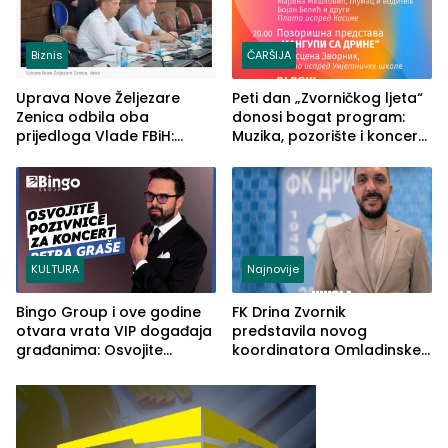
Biznis
ČARŠIJA
Uprava Nove Željezare
Peti dan „Zvorničkog ljeta“
Zenica odbila oba
donosi bogat program:
prijedloga Vlade FBiH:
Muzika, pozorište i koncert
Ustrajni da je stečaj jedino
Stoje
rješenje
KULTURA
Najnovije
Bingo Group i ove godine
FK Drina Zvornik
otvara vrata VIP događaja
predstavila novog
građanima: Osvojite
koordinatora Omladinske
ulaznice za koncert Petra
škole
Graše