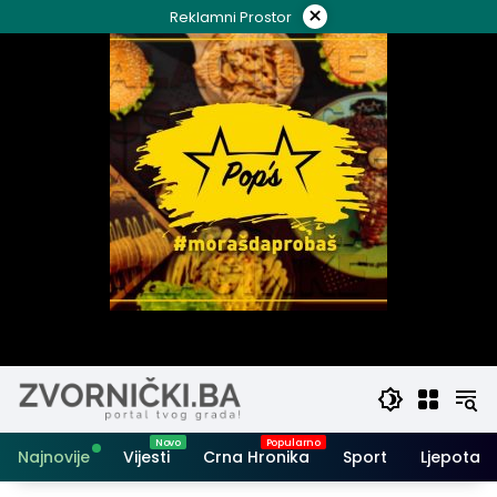
Skip
×
Reklamni Prostor
to
content
Najnovije
Vijesti
Crna Hronika
Sport
Ljepota i 