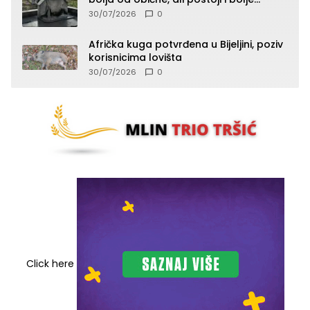
rješenje
30/07/2026
0
Afrička kuga potvrđena u Bijeljini, poziv
korisnicima lovišta
30/07/2026
0
Click here