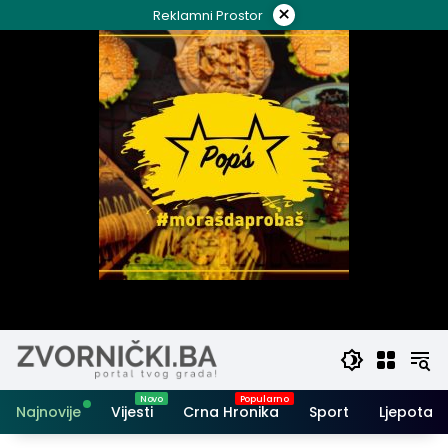
Skip
×
Reklamni Prostor
to
content
Najnovije
Vijesti
Crna Hronika
Sport
Ljepota i 