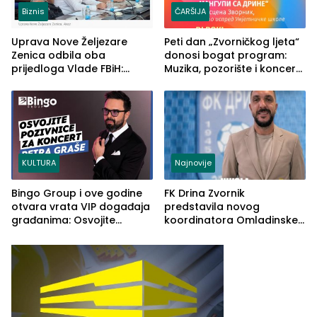
Biznis
ČARŠIJA
Uprava Nove Željezare
Peti dan „Zvorničkog ljeta“
Zenica odbila oba
donosi bogat program:
prijedloga Vlade FBiH:
Muzika, pozorište i koncert
Ustrajni da je stečaj jedino
Stoje
rješenje
KULTURA
Najnovije
Bingo Group i ove godine
FK Drina Zvornik
otvara vrata VIP događaja
predstavila novog
građanima: Osvojite
koordinatora Omladinske
ulaznice za koncert Petra
škole
Graše