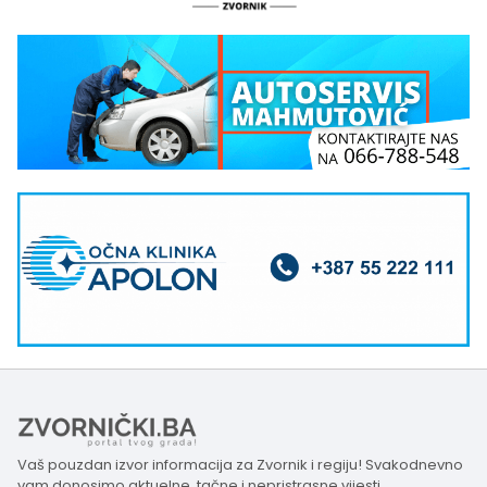
Vaš pouzdan izvor informacija za Zvornik i regiju! Svakodnevno
vam donosimo aktuelne, tačne i nepristrasne vijesti,