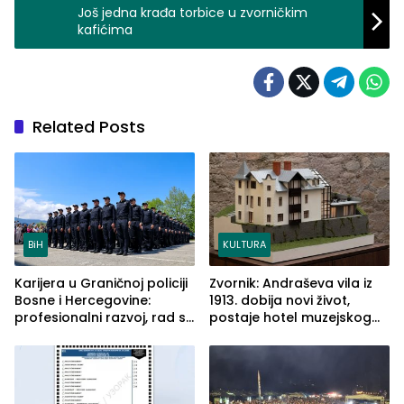
Još jedna krađa torbice u zvorničkim
kafićima
Related Posts
BiH
KULTURA
Karijera u Graničnoj policiji
Zvornik: Andraševa vila iz
Bosne i Hercegovine:
1913. dobija novi život,
profesionalni razvoj, rad sa
postaje hotel muzejskog
savremenom opremom i
tipa
služba građanima