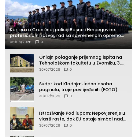
Karijera u Graničnoj policiji Bosne i Hercegovine:
profesionalni razvoj, rad sa savremenom opremom
i služba građanima
06/08/2026
0
Onlajn polaganje prijemnog ispita na
Tehnološkom fakultetu u Zvorniku, 3.
septembra u 9.00 časova
30/07/2026
0
Sudar kod Kladnja: Jedna osoba
poginula, troje povrijeđenih (FOTO)
30/07/2026
0
Istraživanje Pod lupom: Nepovjerenje u
vlasti raste, dok EU ostaje simbol nade
građana
30/07/2026
0