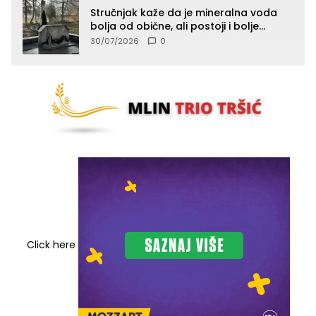
Stručnjak kaže da je mineralna voda
bolja od obične, ali postoji i bolje
rješenje
30/07/2026
0
Click here