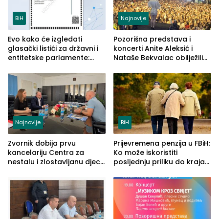
BiH
Najnovije
Evo kako će izgledati
Pozorišna predstava i
glasački listići za državni i
koncerti Anite Aleksić i
entitetske parlamente:
Nataše Bekvalac obilježili
Najveće izmjene biće
četvrto veče Zvorničkog
vidljive na njima
ljeta (FOTO)
Najnovije
BiH
Zvornik dobija prvu
Prijevremena penzija u FBiH:
kancelariju Centra za
Ko može iskoristiti
nestalu i zlostavljanu djecu
posljednju priliku do kraja
u RS-u
2026. godine