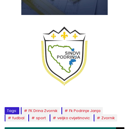
Tags:
FK Drina Zvornik
Fk Podrinje Janja
fudbal
sport
veljko cvijetinovic
Zvornik