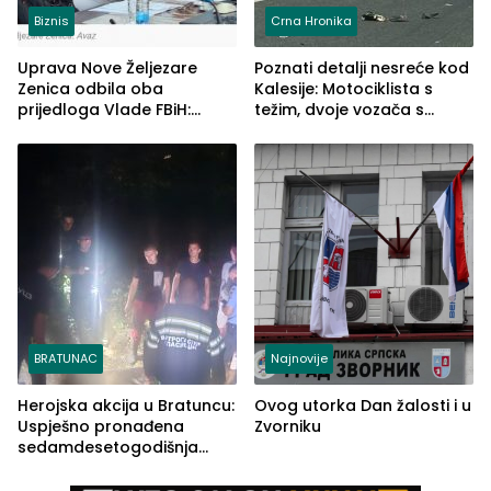
Biznis
Crna Hronika
Uprava Nove Željezare
Poznati detalji nesreće kod
Zenica odbila oba
Kalesije: Motociklista s
prijedloga Vlade FBiH:
težim, dvoje vozača s
Ustrajni da je stečaj jedino
lakšim povredama
rješenje
BRATUNAC
Najnovije
Herojska akcija u Bratuncu:
Ovog utorka Dan žalosti i u
Uspješno pronađena
Zvorniku
sedamdesetogodišnja
Ivanka Lazić, rodom iz
Kravice.