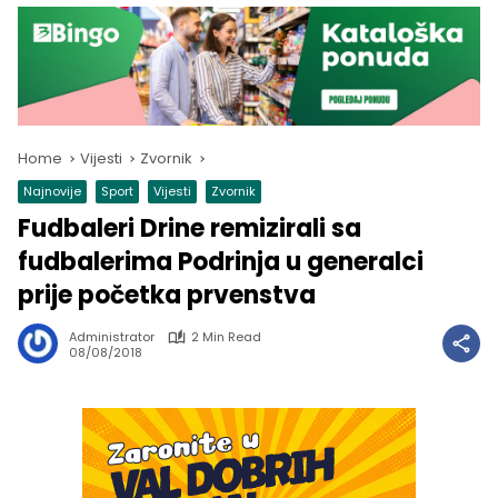
Home
Vijesti
Zvornik
Najnovije
Sport
Vijesti
Zvornik
Fudbaleri Drine remizirali sa
fudbalerima Podrinja u generalci
prije početka prvenstva
Administrator
2 Min Read
08/08/2018