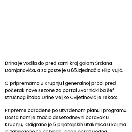
Drina je vodila do pred sami kraj golom Srđana
Damjanovića, a za goste je u 85.izjednačio Filip Vujić.
O pripremama u Krupnju i generalnoj prboi pred
početak nove sezone za portal Zvornicki.ba šef
stručnog štaba Drine Veljko Cvijetinović je rekao:
Pripreme odrađene po utvrđenom planu i programu.
Dosta nam je značio desetodnevni boravak u
Krupnju, Odigrano je 5 prijateljskih utakmica u kojima
je zabilježeno tri pobjede, jedan poraz i jedna