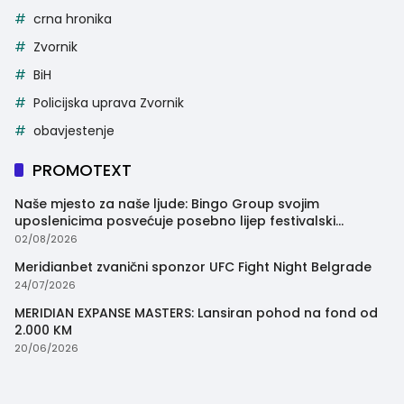
crna hronika
Zvornik
BiH
Policijska uprava Zvornik
obavjestenje
PROMOTEXT
Naše mjesto za naše ljude: Bingo Group svojim
uposlenicima posvećuje posebno lijep festivalski
trenutak
02/08/2026
Meridianbet zvanični sponzor UFC Fight Night Belgrade
24/07/2026
MERIDIAN EXPANSE MASTERS: Lansiran pohod na fond od
2.000 KM
20/06/2026