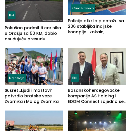
Crna Hronika
BiH
Policija otkrila plantažu sa
206 stabljika indijske
Pokušao podmititi carinika
konoplje i kokain,
u Orašju sa 50 KM, dobio
uhapšena jedna osoba
osuđujuću presudu
(FOTO)
Najnovije
BiH
Susret „Ljudi i mostovi“
Bosanskohercegovačke
potvrdio bratske veze
kompanije AS Holding i
Zvornika i Malog Zvornika
EDOM Connect zajedno se
šire na tržište Maroka