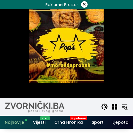
Skip
×
Reklamni Prostor
to
content
Najnovije
Vijesti
Crna Hronika
Sport
Ljepota i 