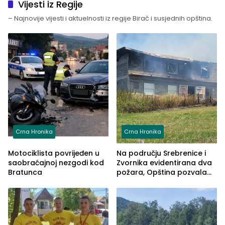
Vijesti iz Regije
– Najnovije vijesti i aktuelnosti iz regije Birač i susjednih opština.
Crna Hronika
Crna Hronika
Motociklista povrijeđen u
Na području Srebrenice i
saobraćajnoj nezgodi kod
Zvornika evidentirana dva
Bratunca
požara, Opština pozvala
na smirivanje tenzija