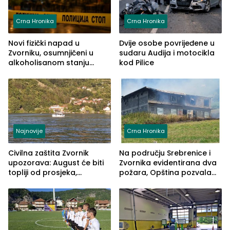
Crna Hronika
Crna Hronika
Novi fizički napad u
Dvije osobe povrijeđene u
Zvorniku, osumnjičeni u
sudaru Audija i motocikla
alkoholisanom stanju
kod Pilice
udario drugo lice i razbio
telefon
Najnovije
Crna Hronika
Civilna zaštita Zvornik
Na području Srebrenice i
upozorava: August će biti
Zvornika evidentirana dva
topliji od prosjeka,
požara, Opština pozvala
povećan rizik od požara i
na smirivanje tenzija
nestašice vode