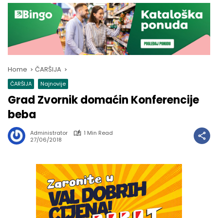
Home
ČARŠIJA
ČARŠIJA
Najnovije
Grad Zvornik domaćin Konferencije
beba
Administrator
1 Min Read
27/06/2018