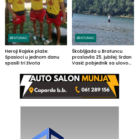
BRATUNAC
BRATUNAC
Heroji Rajske plaže:
Škobljijada u Bratuncu
Spasioci u jednom danu
proslavila 25. jubilej: Srđan
spasili tri života
Vasić pobjednik sa ulovom
od 2.040 grama (FOTO)