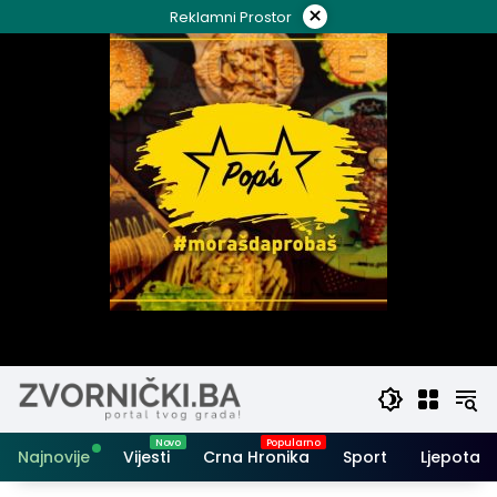
Skip
×
Reklamni Prostor
to
content
Najnovije
Vijesti
Crna Hronika
Sport
Ljepota i 