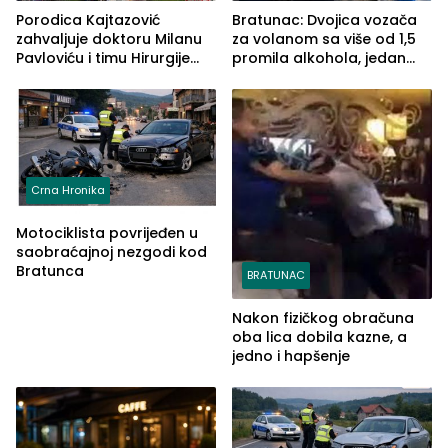
Porodica Kajtazović
Bratunac: Dvojica vozača
zahvaljuje doktoru Milanu
za volanom sa više od 1,5
Pavloviću i timu Hirurgije
promila alkohola, jedan
Bolnice Zvornik: „Spasili ste
imao 2,18
život koji nema cijenu“
Crna Hronika
Motociklista povrijeđen u
saobraćajnoj nezgodi kod
Bratunca
BRATUNAC
Nakon fizičkog obračuna
oba lica dobila kazne, a
jedno i hapšenje