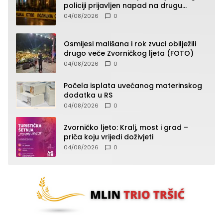
policiji prijavljen napad na drugu
osobu!?
04/08/2026
0
Osmijesi mališana i rok zvuci obilježili
drugo veče Zvorničkog ljeta (FOTO)
04/08/2026
0
Počela isplata uvećanog materinskog
dodatka u RS
04/08/2026
0
Zvorničko ljeto: Kralj, most i grad –
priča koju vrijedi doživjeti
04/08/2026
0