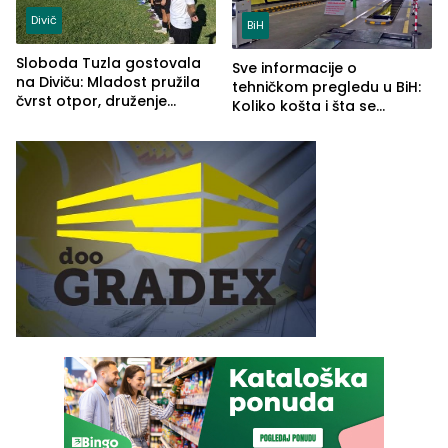
Divič
BiH
Sloboda Tuzla gostovala
Sve informacije o
na Diviču: Mladost pružila
tehničkom pregledu u BiH:
čvrst otpor, druženje
Koliko košta i šta se
nastavljeno uz obalu
pregleda
jezera