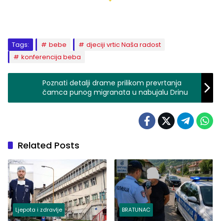
Tags:
bebe
djeciji vrtic Naša radost
konferencija beba
Poznati detalji drame prilikom prevrtanja
čamca punog migranata u nabujalu Drinu
Related Posts
Ljepota i zdravlje
BRATUNAC