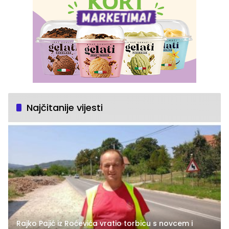
Najčitanije vijesti
Rajko Pajić iz Roćevića vratio torbicu s novcem i