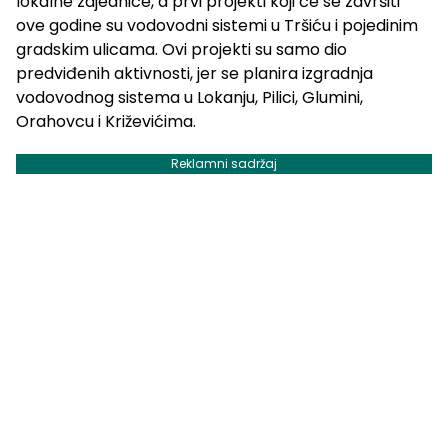
lokalne zajednice, a prvi projekti koji će se završiti
ove godine su vodovodni sistemi u Tršiću i pojedinim
gradskim ulicama. Ovi projekti su samo dio
predviđenih aktivnosti, jer se planira izgradnja
vodovodnog sistema u Lokanju, Pilici, Glumini,
Orahovcu i Križevićima.
Reklamni sadržaj