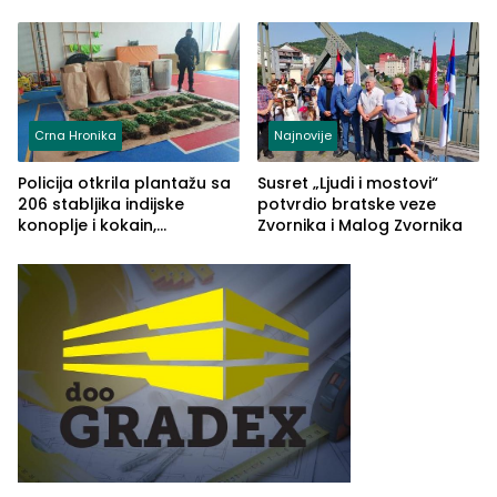
Crna Hronika
Najnovije
Policija otkrila plantažu sa
Susret „Ljudi i mostovi“
206 stabljika indijske
potvrdio bratske veze
konoplje i kokain,
Zvornika i Malog Zvornika
uhapšena jedna osoba
(FOTO)