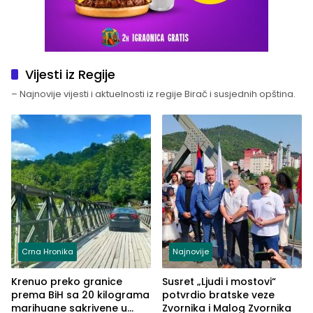
Vijesti iz Regije
– Najnovije vijesti i aktuelnosti iz regije Birač i susjednih opština.
Crna Hronika
Najnovije
Krenuo preko granice
Susret „Ljudi i mostovi“
prema BiH sa 20 kilograma
potvrdio bratske veze
marihuane sakrivene u
Zvornika i Malog Zvornika