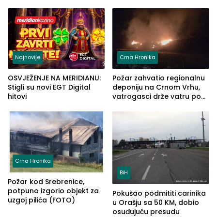
automobilu
grupe zatvara program
ove godine
Najnovije
Crna Hronika
OSVJEŽENJE NA MERIDIANU:
Požar zahvatio regionalnu
Stigli su novi EGT Digital
deponiju na Crnom Vrhu,
hitovi
vatrogasci drže vatru pod
kontrolom (FOTO)
Crna Hronika
BiH
Požar kod Srebrenice,
potpuno izgorio objekt za
Pokušao podmititi carinika
uzgoj pilića (FOTO)
u Orašju sa 50 KM, dobio
osuđujuću presudu