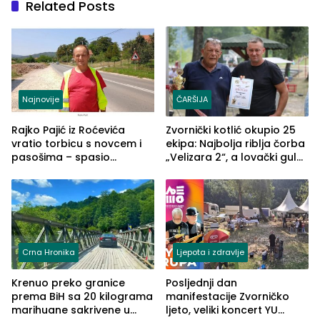
Related Posts
Najnovije
ČARŠIJA
Rajko Pajić iz Roćevića
Zvornički kotlić okupio 25
vratio torbicu s novcem i
ekipa: Najbolja riblja čorba
pasošima – spasio
„Velizara 2“, a lovački gulaš
porodično ljetovanje u
„Red i Zaprska“ (FOTO)
Grčkoj
Crna Hronika
Ljepota i zdravlje
Krenuo preko granice
Posljednji dan
prema BiH sa 20 kilograma
manifestacije Zvorničko
marihuane sakrivene u
ljeto, veliki koncert YU