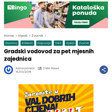
Home
Vijesti
Zvornik
Glumina
Križevići
Najnovije
Tršić
Vijesti
Zvornik
Gradski vodovod za pet mjesnih
zajednica
Administrator
2 Min Read
16/03/2018