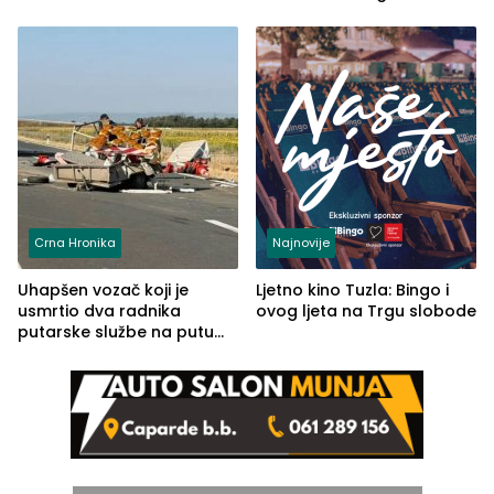
automobilu
Crna Hronika
Najnovije
Uhapšen vozač koji je
Ljetno kino Tuzla: Bingo i
usmrtio dva radnika
ovog ljeta na Trgu slobode
putarske službe na putu
od Loznice prema Šapcu
(FOTO)