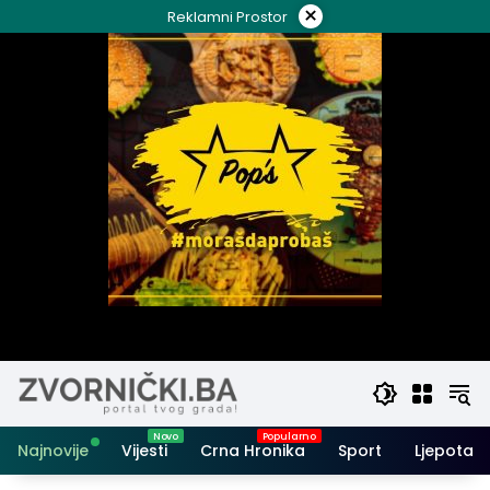
Skip
×
Reklamni Prostor
to
content
Najnovije
Vijesti
Crna Hronika
Sport
Ljepota i 