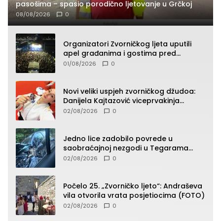
pasošima – spasio porodično ljetovanje u Grčkoj
08/08/2026
0
Organizatori Zvorničkog ljeta uputili
apel građanima i gostima pred
početak koncertnog programa
01/08/2026
0
Novi veliki uspjeh zvorničkog džudoa:
Danijela Kajtazović viceprvakinja
Balkana u seniorskoj konkurenciji
02/08/2026
0
Jedno lice zadobilo povrede u
saobraćajnoj nezgodi u Tegarama
(FOTO)
02/08/2026
0
Počelo 25. „Zvorničko ljeto“: Andraševa
vila otvorila vrata posjetiocima (FOTO)
02/08/2026
0