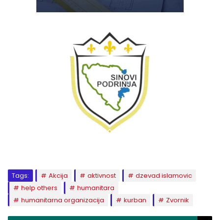
Tags:
Akcija
aktivnost
dzevad islamovic
help others
humanitara
humanitarna organizacija
kurban
Zvornik