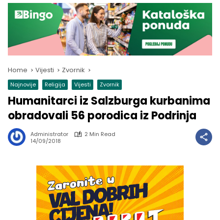
Home
Vijesti
Zvornik
Najnovije
Religija
Vijesti
Zvornik
Humanitarci iz Salzburga kurbanima
obradovali 56 porodica iz Podrinja
Administrator
2 Min Read
14/09/2018