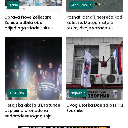
Biznis
Crna Hronika
Uprava Nove Željezare
Poznati detalji nesreće kod
Zenica odbila oba
Kalesije: Motociklista s
prijedloga Vlade FBiH:
težim, dvoje vozača s
Ustrajni da je stečaj jedino
lakšim povredama
rješenje
BRATUNAC
Najnovije
Herojska akcija u Bratuncu:
Ovog utorka Dan žalosti i u
Uspješno pronađena
Zvorniku
sedamdesetogodišnja
Ivanka Lazić, rodom iz
Kravice.