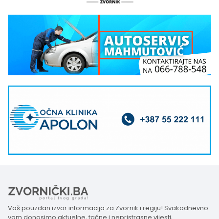
Vaš pouzdan izvor informacija za Zvornik i regiju! Svakodnevno
vam donosimo aktuelne, tačne i nepristrasne vijesti,