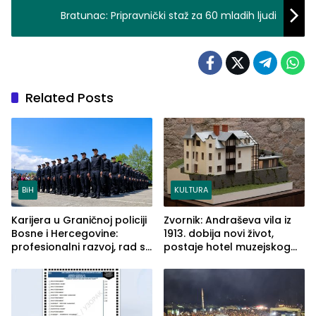
Bratunac: Pripravnički staž za 60 mladih ljudi
Related Posts
BiH
KULTURA
Karijera u Graničnoj policiji
Zvornik: Andraševa vila iz
Bosne i Hercegovine:
1913. dobija novi život,
profesionalni razvoj, rad sa
postaje hotel muzejskog
savremenom opremom i
tipa
služba građanima