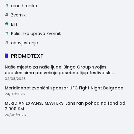
crna hronika
Zvornik
BiH
Policijska uprava Zvornik
obavjestenje
PROMOTEXT
Naše mjesto za naše ljude: Bingo Group svojim
uposlenicima posvećuje posebno lijep festivalski
trenutak
02/08/2026
Meridianbet zvanični sponzor UFC Fight Night Belgrade
24/07/2026
MERIDIAN EXPANSE MASTERS: Lansiran pohod na fond od
2.000 KM
20/06/2026