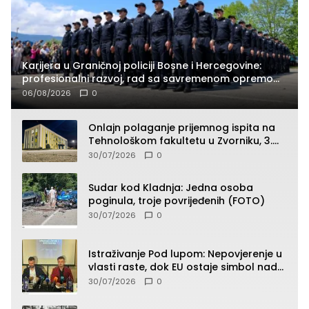
Karijera u Graničnoj policiji Bosne i Hercegovine:
profesionalni razvoj, rad sa savremenom opremom
i služba građanima
06/08/2026
0
Onlajn polaganje prijemnog ispita na
Tehnološkom fakultetu u Zvorniku, 3.
septembra u 9.00 časova
30/07/2026
0
Sudar kod Kladnja: Jedna osoba
poginula, troje povrijeđenih (FOTO)
30/07/2026
0
Istraživanje Pod lupom: Nepovjerenje u
vlasti raste, dok EU ostaje simbol nade
građana
30/07/2026
0