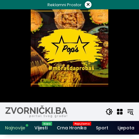
Skip
×
Reklamni Prostor
to
content
Najnovije
Vijesti
Crna Hronika
Sport
Ljepota i 