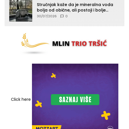
Stručnjak kaže da je mineralna voda
bolja od obične, ali postoji i bolje
rješenje
30/07/2026
0
Click here