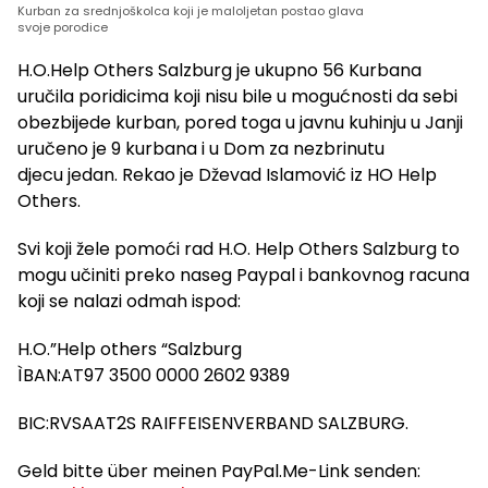
Kurban za srednjoškolca koji je maloljetan postao glava
svoje porodice
H.O.Help Others Salzburg je ukupno 56 Kurbana
uručila poridicima koji nisu bile u mogućnosti da sebi
obezbijede kurban, pored toga u javnu kuhinju u Janji
uručeno je 9 kurbana i u Dom za nezbrinutu
djecu jedan. Rekao je Dževad Islamović iz HO Help
Others.
Svi koji žele pomoći rad H.O. Help Others Salzburg to
mogu učiniti preko naseg Paypal i bankovnog racuna
koji se nalazi odmah ispod:
H.O.”Help others “Salzburg
ÌBAN:AT97 3500 0000 2602 9389
BIC:RVSAAT2S RAIFFEISENVERBAND SALZBURG.
Geld bitte über meinen PayPal.Me-Link senden: