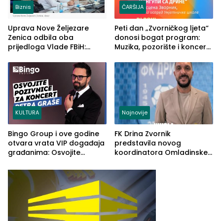
Biznis
ČARŠIJA
Uprava Nove Željezare
Peti dan „Zvorničkog ljeta“
Zenica odbila oba
donosi bogat program:
prijedloga Vlade FBiH:
Muzika, pozorište i koncert
Ustrajni da je stečaj jedino
Stoje
rješenje
KULTURA
Najnovije
Bingo Group i ove godine
FK Drina Zvornik
otvara vrata VIP događaja
predstavila novog
građanima: Osvojite
koordinatora Omladinske
ulaznice za koncert Petra
škole
Graše