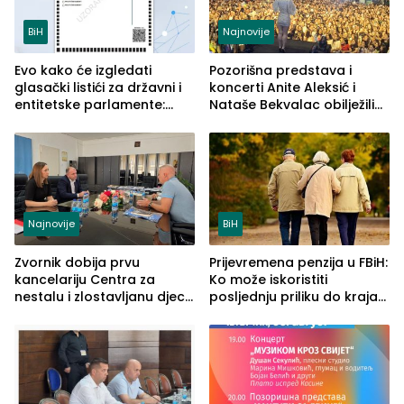
BiH
Najnovije
Evo kako će izgledati
Pozorišna predstava i
glasački listići za državni i
koncerti Anite Aleksić i
entitetske parlamente:
Nataše Bekvalac obilježili
Najveće izmjene biće
četvrto veče Zvorničkog
vidljive na njima
ljeta (FOTO)
Najnovije
BiH
Zvornik dobija prvu
Prijevremena penzija u FBiH:
kancelariju Centra za
Ko može iskoristiti
nestalu i zlostavljanu djecu
posljednju priliku do kraja
u RS-u
2026. godine