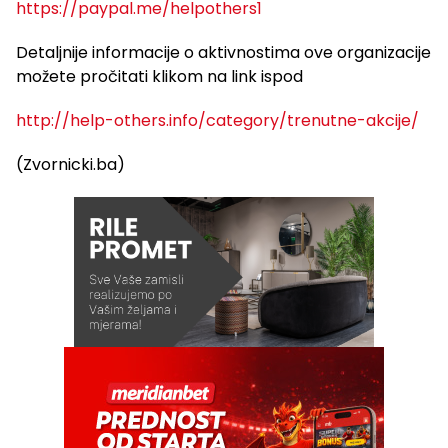
https://paypal.me/helpothers1
Detaljnije informacije o aktivnostima ove organizacije
možete pročitati klikom na link ispod
http://help-others.info/category/trenutne-akcije/
(Zvornicki.ba)