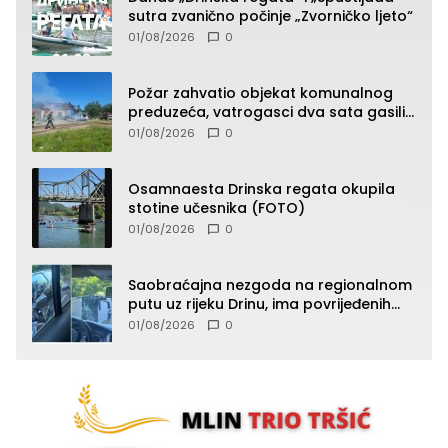
sutra zvanično počinje „Zvorničko ljeto“
01/08/2026
0
Požar zahvatio objekat komunalnog
preduzeća, vatrogasci dva sata gasili
vatru (FOTO)
01/08/2026
0
Osamnaesta Drinska regata okupila
stotine učesnika (FOTO)
01/08/2026
0
Saobraćajna nezgoda na regionalnom
putu uz rijeku Drinu, ima povrijeđenih
lica (FOTO)
01/08/2026
0