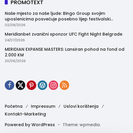
PROMOTEXT
Naše mjesto za naše ljude: Bingo Group svojim
uposlenicima posvećuje posebno lijep festivalski
trenutak
02/08/2026
Meridianbet zvanični sponzor UFC Fight Night Belgrade
24/07/2026
MERIDIAN EXPANSE MASTERS: Lansiran pohod na fond od
2.000 KM
20/06/2026
Početna
Impressum
Uslovi korištenja
Kontakt-Marketing
Powered by WordPress
-
Theme: wpmedia.