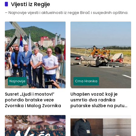
Vijesti iz Regije
– Najnovije vijesti i aktuelnosti iz regije Birač i susjednih opština.
Najnovije
Crna Hronika
Susret „Ljudi i mostovi“
Uhapšen vozač koji je
potvrdio bratske veze
usmrtio dva radnika
Zvornika i Malog Zvornika
putarske službe na putu
od Loznice prema Šapcu
(FOTO)