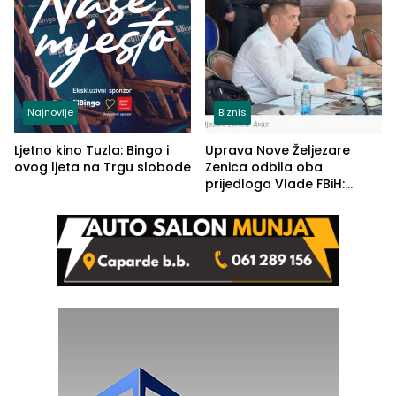
Najnovije
Biznis
Ljetno kino Tuzla: Bingo i
Uprava Nove Željezare
ovog ljeta na Trgu slobode
Zenica odbila oba
prijedloga Vlade FBiH:
Ustrajni da je stečaj jedino
rješenje