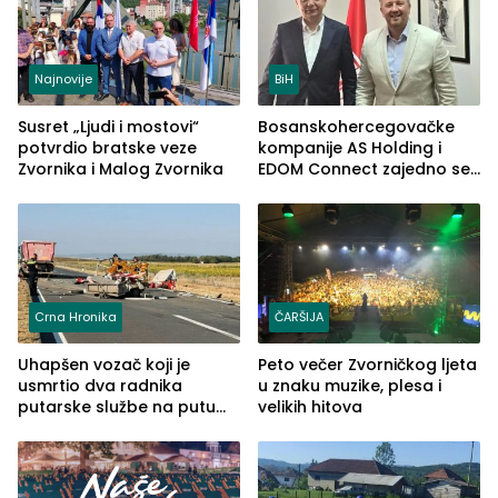
Najnovije
BiH
Susret „Ljudi i mostovi“
Bosanskohercegovačke
potvrdio bratske veze
kompanije AS Holding i
Zvornika i Malog Zvornika
EDOM Connect zajedno se
šire na tržište Maroka
Crna Hronika
ČARŠIJA
Uhapšen vozač koji je
Peto večer Zvorničkog ljeta
usmrtio dva radnika
u znaku muzike, plesa i
putarske službe na putu
velikih hitova
od Loznice prema Šapcu
(FOTO)