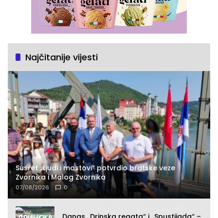
Najčitanije vijesti
Susret „Ljudi i mostovi“ potvrdio bratske veze
Zvornika i Malog Zvornika
07/08/2026
0
Danas „Drinska regata“ i „Spustijada“ –