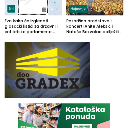
BiH
Najnovije
Evo kako će izgledati
Pozorišna predstava i
glasački listići za državni i
koncerti Anite Aleksić i
entitetske parlamente:
Nataše Bekvalac obilježili
Najveće izmjene biće
četvrto veče Zvorničkog
vidljive na njima
ljeta (FOTO)