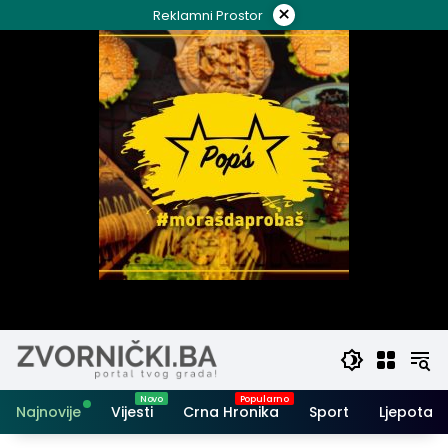
Skip
×
Reklamni Prostor
to
content
Najnovije
Vijesti
Crna Hronika
Sport
Ljepota i 