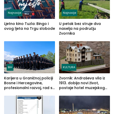
Najnovije
Najnovije
Ljetno kino Tuzla: Bingo i
U petak bez struje dva
ovog ljeta na Trgu slobode
naselja na području
Zvornika
BiH
KULTURA
Karijera u Graničnoj policiji
Zvornik: Andraševa vila iz
Bosne i Hercegovine,
1913. dobija novi život,
profesionalni razvoj, rad sa
postaje hotel muzejskog
savremenom opremom i
tipa
služba građanima