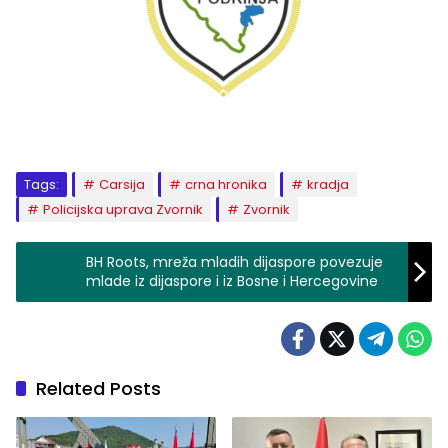
Tags:
Carsija
crna hronika
kradja
Policijska uprava Zvornik
Zvornik
BH Roots, mreža mladih dijaspore povezuje
mlade iz dijaspore i iz Bosne i Hercegovine
Related Posts