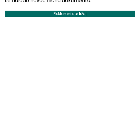
se nalazio novac i lična dokumenta.
Reklamni sadržaj