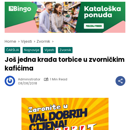
Home
Vijesti
Zvornik
ČARŠIJA
Najnovije
Vijesti
Zvornik
Još jedna krađa torbice u zvorničkim
kafićima
Administrator
1 Min Read
08/08/2018