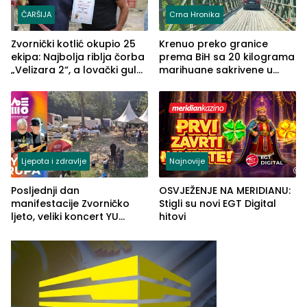
ČARŠIJA
Crna Hronika
Zvornički kotlić okupio 25
Krenuo preko granice
ekipa: Najbolja riblja čorba
prema BiH sa 20 kilograma
„Velizara 2“, a lovački gulaš
marihuane sakrivene u
„Red i Zaprska“ (FOTO)
automobilu
Ljepota i zdravlje
Najnovije
Posljednji dan
OSVJEŽENJE NA MERIDIANU:
manifestacije Zvorničko
Stigli su novi EGT Digital
ljeto, veliki koncert YU
hitovi
grupe zatvara program
ove godine