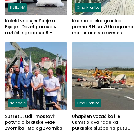
BIJELJINA
Crna Hronika
Kolektivno vjenčanje u
Krenuo preko granice
Bijeljini: Devet parova iz
prema BiH sa 20 kilograma
različitih gradova BiH
marihuane sakrivene u
izgovorilo sudbonosno da
automobilu
Najnovije
Crna Hronika
Susret „Ljudi i mostovi“
Uhapšen vozač koji je
potvrdio bratske veze
usmrtio dva radnika
Zvornika i Malog Zvornika
putarske službe na putu
od Loznice prema Šapcu