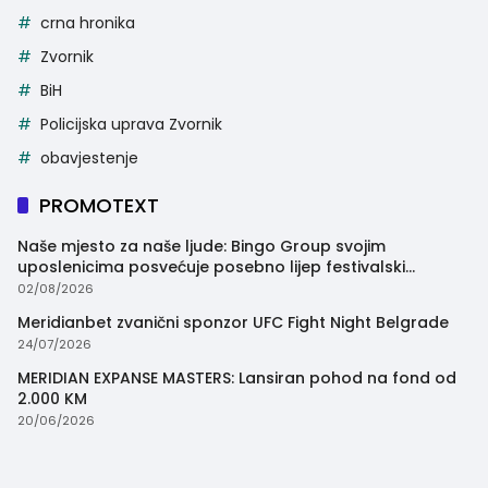
crna hronika
Zvornik
BiH
Policijska uprava Zvornik
obavjestenje
PROMOTEXT
Naše mjesto za naše ljude: Bingo Group svojim
uposlenicima posvećuje posebno lijep festivalski
trenutak
02/08/2026
Meridianbet zvanični sponzor UFC Fight Night Belgrade
24/07/2026
MERIDIAN EXPANSE MASTERS: Lansiran pohod na fond od
2.000 KM
20/06/2026