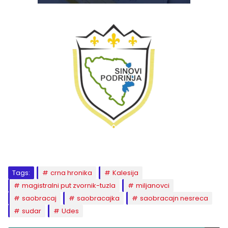
Tags:
crna hronika
Kalesija
magistralni put zvornik-tuzla
miljanovci
saobracaj
saobracajka
saobracajn nesreca
sudar
Udes