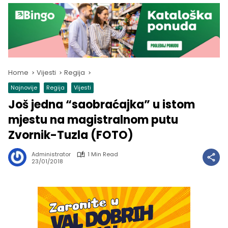
Home
Vijesti
Regija
Najnovije
Regija
Vijesti
Još jedna “saobraćajka” u istom
mjestu na magistralnom putu
Zvornik-Tuzla (FOTO)
Administrator
1 Min Read
23/01/2018