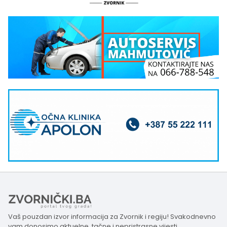
Vaš pouzdan izvor informacija za Zvornik i regiju! Svakodnevno
vam donosimo aktuelne, tačne i nepristrasne vijesti,