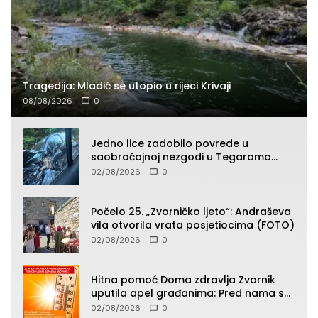
Tragedija: Mladić se utopio u rijeci Krivaji
08/08/2026
0
Jedno lice zadobilo povrede u
saobraćajnoj nezgodi u Tegarama
(FOTO)
02/08/2026
0
Počelo 25. „Zvorničko ljeto“: Andraševa
vila otvorila vrata posjetiocima (FOTO)
02/08/2026
0
Hitna pomoć Doma zdravlja Zvornik
uputila apel građanima: Pred nama su
temperature do 40°C, oprez zbog
02/08/2026
0