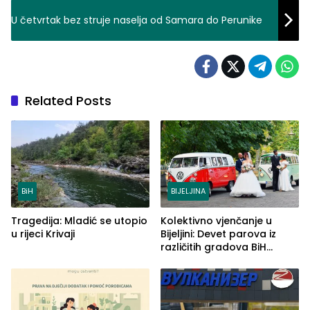
U četvrtak bez struje naselja od Samara do Perunike
Related Posts
BiH
BIJELJINA
Tragedija: Mladić se utopio
Kolektivno vjenčanje u
u rijeci Krivaji
Bijeljini: Devet parova iz
različitih gradova BiH
izgovorilo sudbonosno da