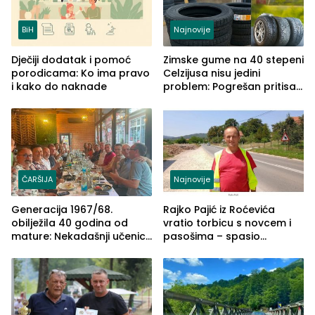
BiH
Najnovije
Dječiji dodatak i pomoć
Zimske gume na 40 stepeni
porodicama: Ko ima pravo
Celzijusa nisu jedini
i kako do naknade
problem: Pogrešan pritisak
može biti mnogo opasniji
ČARŠIJA
Najnovije
Generacija 1967/68.
Rajko Pajić iz Roćevića
obilježila 40 godina od
vratio torbicu s novcem i
mature: Nekadašnji učenici
pasošima – spasio
TŠC-a okupili se u Zvorniku
porodično ljetovanje u
(FOTO)
Grčkoj