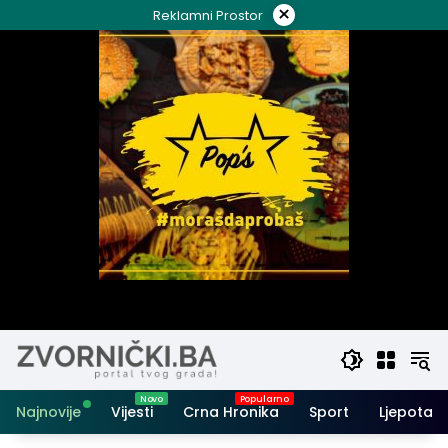
Skip
×
Reklamni Prostor
to
content
Najnovije
Vijesti
Crna Hronika
Sport
Ljepota i 