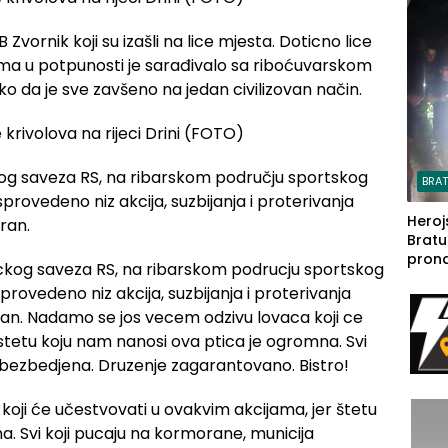
steča
vornik koji su izašli na lice mjesta. Doticno lice
ma u potpunosti je sarađivalo sa riboćuvarskom
 da je sve zavšeno na jedan civilizovan način.
og saveza RS, na ribarskom području sportskog
BRA
sprovedeno niz akcija, suzbijanja i proterivanja
Heroj
ran.
Bratu
pron
seda
a Iva
rodom
oji će učestvovati u ovakvim akcijama, jer štetu
. Svi koji pucaju na kormorane, municija