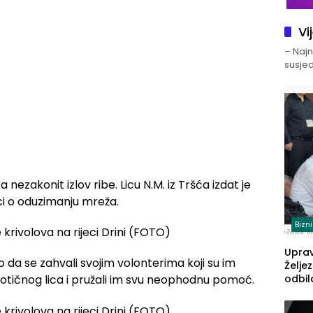
Vi
– Najno
susjed
nezakonit izlov ribe. Licu N.M. iz Tršća izdat je
ici o oduzimanju mreža.
Bizn
Upra
 da se zahvali svojim volonterima koji su im
Želje
odbil
otičnog lica i pružali im svu neophodnu pomoć.
prije
FBiH: 