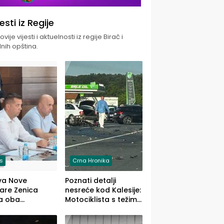
jesti iz Regije
vije vijesti i aktuelnosti iz regije Birač i
nih opština.
is
Crna Hronika
va Nove
Poznati detalji
zare Zenica
nesreće kod Kalesije:
a oba
Motociklista s težim,
dloga Vlade
dvoje vozača s
Ustrajni da je
lakšim povredama