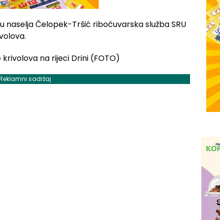
reonu naselja Čelopek-Tršić ribočuvarska služba SRU
ivolova.
Reklamni sadržaj