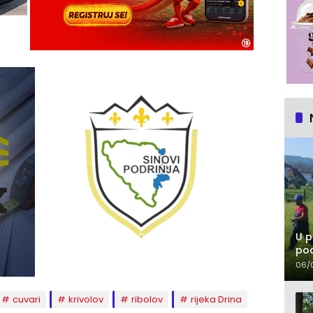
U p
pod
06/
cuvari
krivolov
ribolov
rijeka Drina