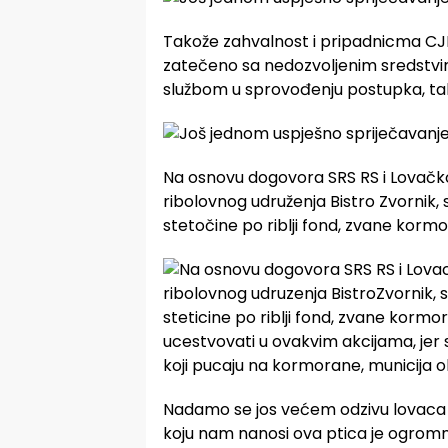
Takože zahvalnost i pripadnicma CJB Z
zatečeno sa nedozvoljenim sredstvi
službom u sprovođenju postupka, tako
Na osnovu dogovora SRS RS i Lovačk
ribolovnog udruženja Bistro Zvornik, 
stetočine po riblji fond, zvane kormo
Nadamo se jos većem odzivu lovaca k
koju nam nanosi ova ptica je ogromna