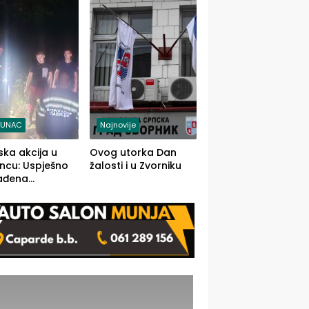
j jedino rješenje
TUNAC
Najnovije
ska akcija u
Ovog utorka Dan
ncu: Uspješno
žalosti i u Zvorniku
ađena
mdesetogodišnj
nka Lazić,
 iz Kravice.