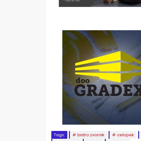
Tags:
bistro zvornik
celopek