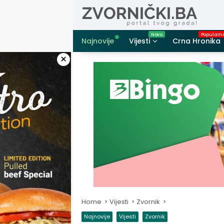
Skip
to
content
Najnovije
Vijesti
Crna Hronika
×
Home
Vijesti
Zvornik
Najnovije
Vijesti
Zvornik