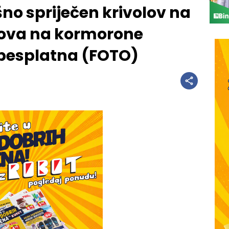
no spriječen krivolov na
a lova na kormorone
 besplatna (FOTO)