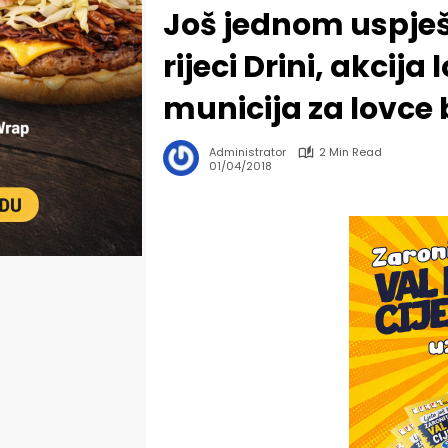
Još jednom uspješ
rijeci Drini, akcij
municija za lovce
Administrator
2 Min Read
01/04/2018