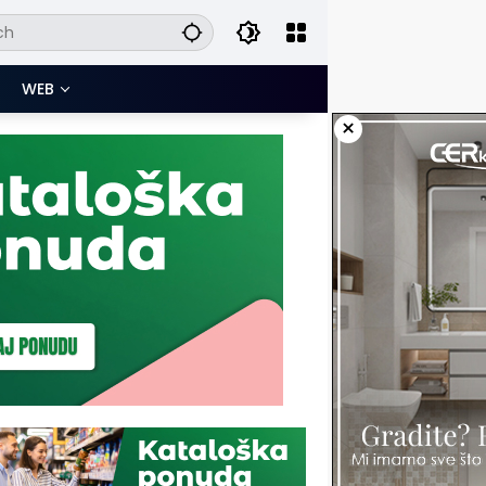
WEB
×