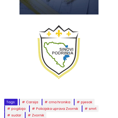
Tags:
Carsija
crna hronika
pjesak
pogibija
Policijska uprava Zvornik
smrt
sudar
Zvornik