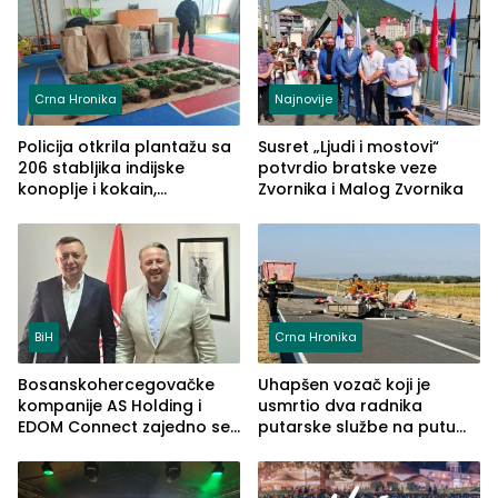
Crna Hronika
Najnovije
Policija otkrila plantažu sa
Susret „Ljudi i mostovi“
206 stabljika indijske
potvrdio bratske veze
konoplje i kokain,
Zvornika i Malog Zvornika
uhapšena jedna osoba
(FOTO)
BiH
Crna Hronika
Bosanskohercegovačke
Uhapšen vozač koji je
kompanije AS Holding i
usmrtio dva radnika
EDOM Connect zajedno se
putarske službe na putu
šire na tržište Maroka
od Loznice prema Šapcu
(FOTO)