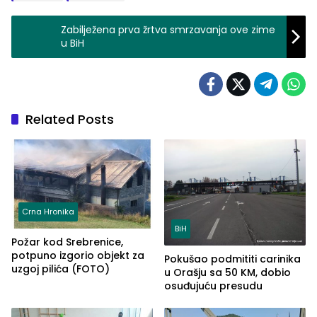
Zabilježena prva žrtva smrzavanja ove zime
u BiH
Related Posts
Crna Hronika
BiH
Požar kod Srebrenice,
potpuno izgorio objekt za
Pokušao podmititi carinika
uzgoj pilića (FOTO)
u Orašju sa 50 KM, dobio
osuđujuću presudu