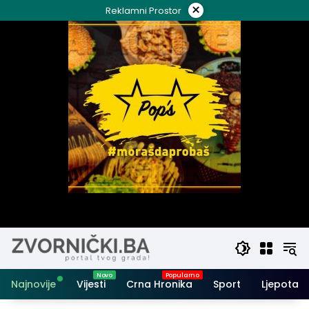
Skip
×
Reklamni Prostor
to
content
Najnovije
Vijesti
Crna Hronika
Sport
Ljepota i 