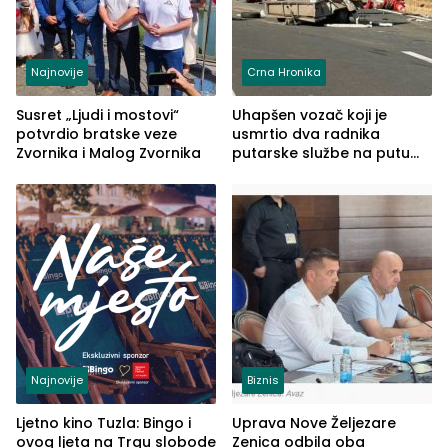
Najnovije
Crna Hronika
Susret „Ljudi i mostovi“
Uhapšen vozač koji je
potvrdio bratske veze
usmrtio dva radnika
Zvornika i Malog Zvornika
putarske službe na putu
od Loznice prema Šapcu
(FOTO)
Najnovije
Biznis
Ljetno kino Tuzla: Bingo i
Uprava Nove Željezare
ovog ljeta na Trgu slobode
Zenica odbila oba