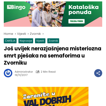
Home
Vijesti
Zvornik
ČARŠIJA
Najnovije
Vijesti
Zvornik
Još uvijek nerazjašnjena misteriozna
smrt pješaka na semaforima u
Zvorniku
Administrator
2 Min Read
19/11/2017