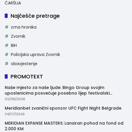
ČARŠIJA
Najčešće pretrage
crna hronika
Zvornik
BiH
Policijska uprava Zvornik
obavjestenje
PROMOTEXT
Naše mjesto za naše ljude: Bingo Group svojim
uposlenicima posvećuje posebno lijep festivalski
trenutak
02/08/2026
Meridianbet zvanični sponzor UFC Fight Night Belgrade
24/07/2026
MERIDIAN EXPANSE MASTERS: Lansiran pohod na fond od
2.000 KM