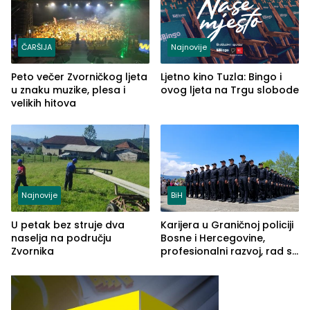
ČARŠIJA
Najnovije
Peto večer Zvorničkog ljeta
Ljetno kino Tuzla: Bingo i
u znaku muzike, plesa i
ovog ljeta na Trgu slobode
velikih hitova
Najnovije
BiH
U petak bez struje dva
Karijera u Graničnoj policiji
naselja na području
Bosne i Hercegovine,
Zvornika
profesionalni razvoj, rad sa
savremenom opremom i
služba građanima