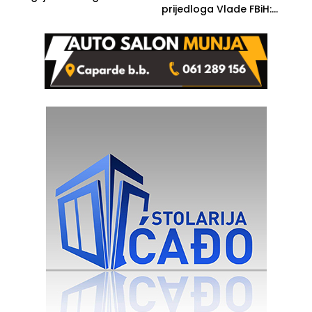
prijedloga Vlade FBiH:
Ustrajni da je stečaj jedino
rješenje