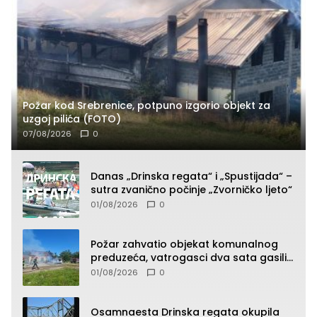
Požar kod Srebrenice, potpuno izgorio objekt za
uzgoj pilića (FOTO)
07/08/2026
0
Danas „Drinska regata“ i „Spustijada“ –
sutra zvanično počinje „Zvorničko ljeto“
01/08/2026
0
Požar zahvatio objekat komunalnog
preduzeća, vatrogasci dva sata gasili
vatru (FOTO)
01/08/2026
0
Osamnaesta Drinska regata okupila