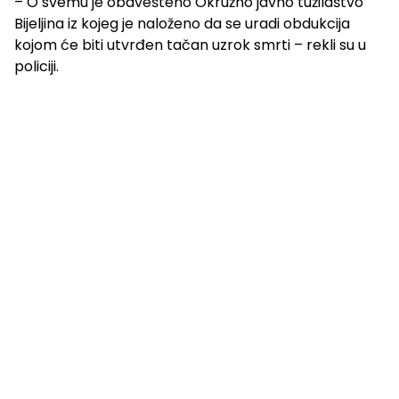
– O svemu je obavešteno Okružno javno tužilaštvo
Bijeljina iz kojeg je naloženo da se uradi obdukcija
kojom će biti utvrđen tačan uzrok smrti – rekli su u
policiji.