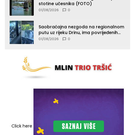
stotine učesnika (FOTO)
01/08/2026
0
Saobraćajna nezgoda na regionalnom
putu uz rijeku Drinu, ima povrijeđenih
lica (FOTO)
01/08/2026
0
Click here