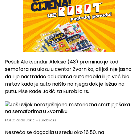
Pešak Aleksandar Aleksić (43) preminuo je kod
semafora na ulazu u centar Zvornika, ali još nije jasno
da li je nastradao od udarca automobila ili je već bio
mrtav kada je auto naišlo na njega dok je ležao na
putu. Piše Rade Jokić za Euroblic.rs.
FOTO: Rade Jokić – Euroblic.rs
Nesreća se dogodila u sredu oko 16.50, na