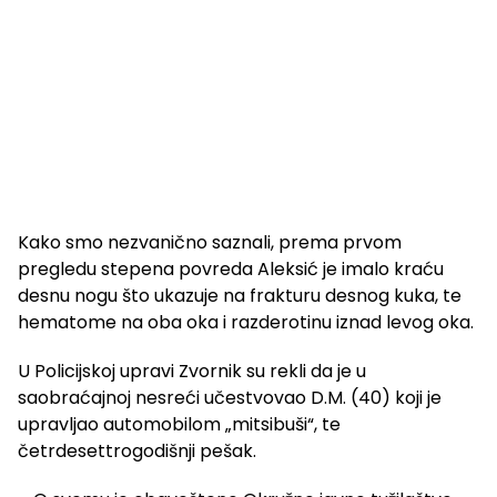
Kako smo nezvanično saznali, prema prvom
pregledu stepena povreda Aleksić je imalo kraću
desnu nogu što ukazuje na frakturu desnog kuka, te
hematome na oba oka i razderotinu iznad levog oka.
U Policijskoj upravi Zvornik su rekli da je u
saobraćajnoj nesreći učestvovao D.M. (40) koji je
upravljao automobilom „mitsibuši“, te
četrdesettrogodišnji pešak.