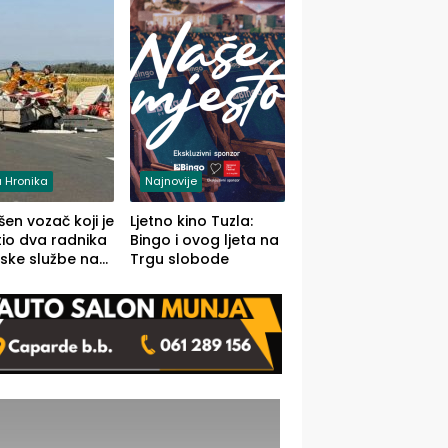
 Hronika
Najnovije
en vozač koji je
Ljetno kino Tuzla:
io dva radnika
Bingo i ovog ljeta na
ske službe na
Trgu slobode
od Loznice
a Šapcu
O)