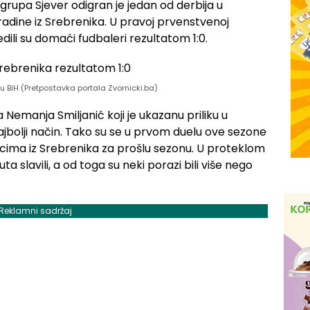
 grupa Sjever odigran je jedan od derbija u
dine iz Srebrenika. U pravoj prvenstvenoj
dili su domaći fudbaleri rezultatom 1:0.
igu BiH (Pretpostavka portala Zvornicki.ba)
 Nemanja Smiljanić koji je ukazanu priliku u
jbolji način. Tako su se u prvom duelu ove sezone
acima iz Srebrenika za prošlu sezonu. U proteklom
ta slavili, a od toga su neki porazi bili više nego
Reklamni sadržaj