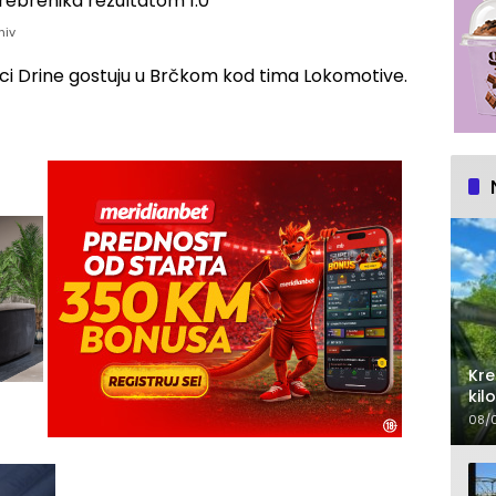
hiv
ci Drine gostuju u Brčkom kod tima Lokomotive.
Kre
kil
au
08/