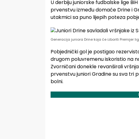
U derbiju juniorske fudbalske lige BiH
prvenstvu između domaće Drine i Gra
utakmici sa puno lijepih poteza pobje
Generacija juniora Drine koja će izboriti Premijer l
Pobjednički gol je postigao rezervista
drugom poluvremenu iskoristio na na
Zvorničani donekle revanširali vršnj
prvenstvu juniori Gradine su sva tri pu
bolni.