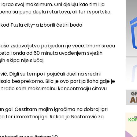
e igrao svoj maksimum. Oni djeluju kao tim i ja
bena sa puno duela i startova, ali fer i sportska.
 naše zsdovoljstvo pobjedom je veće. Imam sreću
teta i onda od 60 minuta uvođenjem svježih
h ekipa nije slučaj.
ić. Digli su tempo i pojačali duel na sredini
ala besprekorno. Bila je ovo partija šaha gdje je
i tražio sam maksimalnu koncentraciju čitavu
an gol. Čestitam mojim igračima na dobroj igri
a fer i korektnoj igri. Rekao je Nestorović za