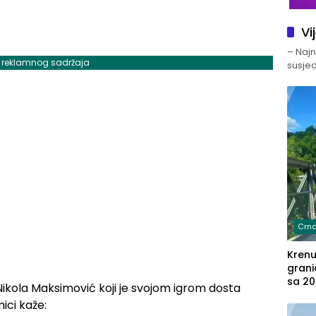
Vi
– Najno
j reklamnog sadržaja
susjed
Crna
Kren
grani
sa 20
 Nikola Maksimović koji je svojom igrom dosta
marih
ici kaže:
u aut