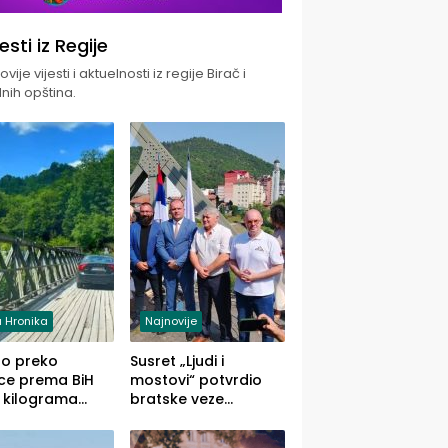
jesti iz Regije
vije vijesti i aktuelnosti iz regije Birač i
nih opština.
 Hronika
Najnovije
uo preko
Susret „Ljudi i
ce prema BiH
mostovi“ potvrdio
 kilograma
bratske veze
uane sakrivene
Zvornika i Malog
omobilu
Zvornika