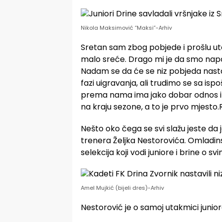
Nikola Maksimović “Maksi”-Arhiv
Sretan sam zbog pobjede i prošlu utak
malo sreće. Drago mi je da smo napok
Nadam se da će se niz pobjeda nastav
fazi uigravanja, ali trudimo se sa isp
prema nama ima jako dobar odnos i v
na kraju sezone, a to je prvo mjesto
Nešto oko čega se svi slažu jeste da 
trenera Željka Nestorovića. Omladin
selekcija koji vodi juniore i brine o s
Amel Mujkić (bijeli dres)-Arhiv
Nestorović je o samoj utakmici juniora