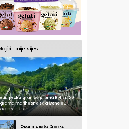
Najčitanije vijesti
nuo preko granice prema BiH sa 20
ograma marihuane sakrivene u
tomobilu
08/2026
0
Osamnaesta Drinska