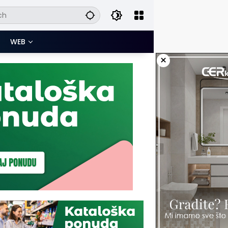
WEB
×