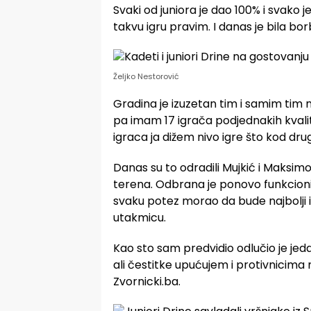
Svaki od juniora je dao 100% i svako j
takvu igru pravim. I danas je bila bor
Željko Nestorović
Gradina je izuzetan tim i samim tim
pa imam 17 igrača podjednakih kvali
igraca ja dižem nivo igre što kod drugi
Danas su to odradili Mujkić i Maksimov
terena. Odbrana je ponovo funkcionis
svaku potez morao da bude najbolji 
utakmicu.
Kao sto sam predvidio odlučio je jed
ali čestitke upućujem i protivnicima n
Zvornicki.ba.