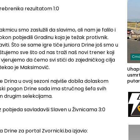
micu smo zaslužili da slavimo, ali nam je falilo i
on pobjedili Gradinu koja je težak protivnik.
iti. Što se same igre tiče juniora Drine još smo u
oštujemo sve što od nas traži naš novi trener koji
Crna
jerujemo da ćemo svi stići do zajedničkog cilja
.Rekao je Maksimović.
Uhapš
usmrt
je Drina u ovoj sezoni najviše dobila dolaskom
putar
putu 
ski pogon Drine sada ima stručnog šefa svih
prem
vim drugim selekcijama.
(FOT
 Drine za portal Zvornicki.ba izjavio: