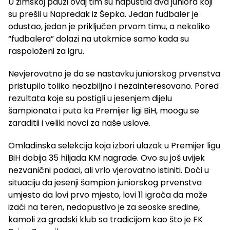
U zimskoj pauzi ovaj tim su napustila dva juniora koji
su prešli u Napredak iz Šepka. Jedan fudbaler je
odustao, jedan je priključen prvom timu, a nekoliko
“fudbalera” dolazi na utakmice samo kada su
raspoloženi za igru.
Nevjerovatno je da se nastavku juniorskog prvenstva
pristupilo toliko neozbiljno i nezainteresovano. Pored
rezultata koje su postigli u jesenjem dijelu
šampionata i puta ka Premijer ligi BiH, moogu se
zaraditii i veliki novci za naše uslove.
Omladinska selekcija koja izbori ulazak u Premijer ligu
BiH dobija 35 hiljada KM nagrade. Ovo su još uvijek
nezvanični podaci, ali vrlo vjerovatno istiniti. Doći u
situaciju da jesenji šampion juniorskog prvenstva
umjesto da lovi prvo mjesto, lovi 11 igrača da može
izaći na teren, nedopustivo je za seoske sredine,
kamoli za gradski klub sa tradicijom kao što je FK