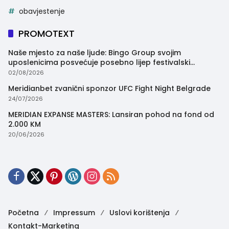
obavjestenje
PROMOTEXT
Naše mjesto za naše ljude: Bingo Group svojim
uposlenicima posvećuje posebno lijep festivalski
trenutak
02/08/2026
Meridianbet zvanični sponzor UFC Fight Night Belgrade
24/07/2026
MERIDIAN EXPANSE MASTERS: Lansiran pohod na fond od
2.000 KM
20/06/2026
Početna
Impressum
Uslovi korištenja
Kontakt-Marketing