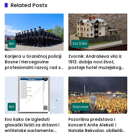
Related Posts
BiH
KULTURA
Karijera u Graničnoj policiji
Zvornik: Andraševa vila iz
Bosne i Hercegovine:
1913. dobija novi život,
profesionalni razvoj, rad sa
postaje hotel muzejskog
savremenom opremom i
tipa
služba građanima
BiH
Najnovije
Evo kako će izgledati
Pozorišna predstava i
glasački listići za državni i
koncerti Anite Aleksić i
entitetske parlamente:
Nataše Bekvalac obilježili