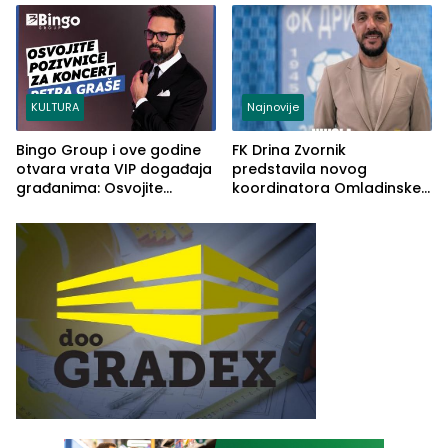
rješenje
KULTURA
Najnovije
Bingo Group i ove godine
FK Drina Zvornik
otvara vrata VIP događaja
predstavila novog
građanima: Osvojite
koordinatora Omladinske
ulaznice za koncert Petra
škole
Graše