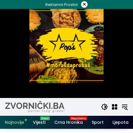
Skip
×
Reklamni Prostor
to
content
Najnovije
Vijesti
Crna Hronika
Sport
Ljepota i 