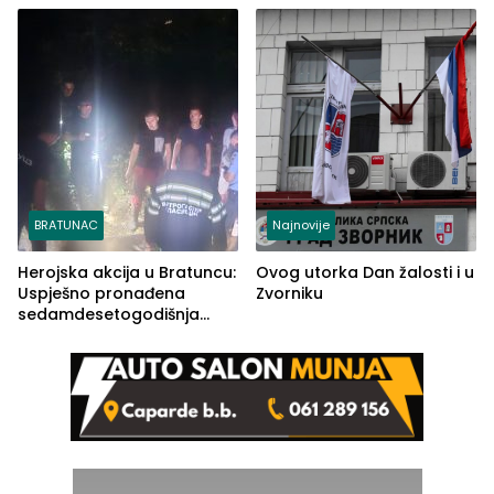
rješenje
BRATUNAC
Najnovije
Herojska akcija u Bratuncu:
Ovog utorka Dan žalosti i u
Uspješno pronađena
Zvorniku
sedamdesetogodišnja
Ivanka Lazić, rodom iz
Kravice.