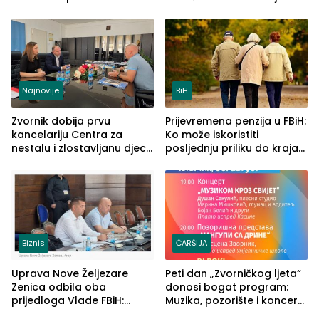
Najveće izmjene biće
četvrto veče Zvorničkog
vidljive na njima
ljeta (FOTO)
Najnovije
BiH
Zvornik dobija prvu
Prijevremena penzija u FBiH:
kancelariju Centra za
Ko može iskoristiti
nestalu i zlostavljanu djecu
posljednju priliku do kraja
u RS-u
2026. godine
Biznis
ČARŠIJA
Uprava Nove Željezare
Peti dan „Zvorničkog ljeta“
Zenica odbila oba
donosi bogat program:
prijedloga Vlade FBiH:
Muzika, pozorište i koncert
Ustrajni da je stečaj jedino
Stoje