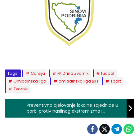
Tags:
Carsija
FK Drina Zvornik
fudbal
Omladinska liga
omladinska liga BiH
sport
Zvornik
Preventivno djelovanje lokalne zajednice u
borbi protiv nasilnog ekstremizma i
terorizma na području grada Zvornika