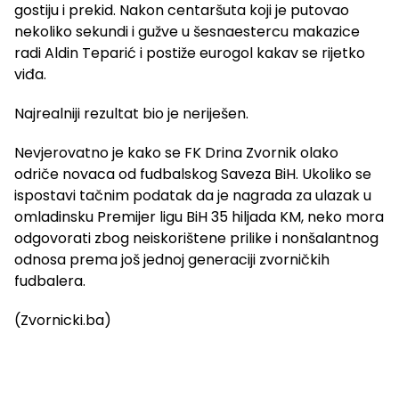
gostiju i prekid. Nakon centaršuta koji je putovao
nekoliko sekundi i gužve u šesnaestercu makazice
radi Aldin Teparić i postiže eurogol kakav se rijetko
viđa.
Najrealniji rezultat bio je neriješen.
Nevjerovatno je kako se FK Drina Zvornik olako
odriče novaca od fudbalskog Saveza BiH. Ukoliko se
ispostavi tačnim podatak da je nagrada za ulazak u
omladinsku Premijer ligu BiH 35 hiljada KM, neko mora
odgovorati zbog neiskorištene prilike i nonšalantnog
odnosa prema još jednoj generaciji zvorničkih
fudbalera.
(Zvornicki.ba)