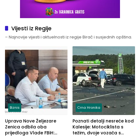
Vijesti iz Regije
– Najnovije vijesti i aktuelnosti iz regije Birač i susjednih opština.
Biznis
Crna Hronika
Uprava Nove Željezare
Poznati detalji nesreće kod
Zenica odbila oba
Kalesije: Motociklista s
prijedloga Vlade FBiH:
težim, dvoje vozača s
Ustrajni da je stečaj jedino
lakšim povredama