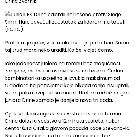
Drina Zvornik.
Problem je rješiv, vrlo malo truda je potrebno. Samo
taj trud mora neko uraditi. Ko će, vidjet ćemo.
Iako jedanaest juniora na terenu bez mogućnost
zamjene, momci su ostavili srce na terenu. Čudna
kombinatorika uspješno je izvukla maksimum od
fudbalera na pozicijama koje nikada ranije nisu igrali,
silom prilika ovaj put su morali. Hrabra i odlučna igra
juniora Drine zamalo je donijela nova tri boda.
Cijelu utakmicu igralo se čvrsto na sredini terena.
Drina dolazi u vodstvo u 12.minutu susreta, nakon
centaršuta Čiraka glavom pogađa Rade Stevanović.
Najbolji pojedinac na terenu zasigurno je bez