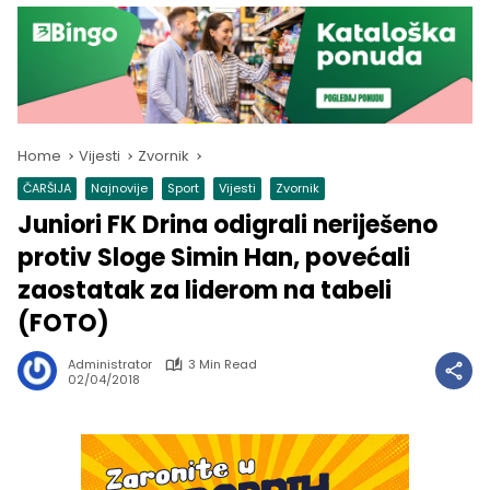
Home
Vijesti
Zvornik
ČARŠIJA
Najnovije
Sport
Vijesti
Zvornik
Juniori FK Drina odigrali neriješeno
protiv Sloge Simin Han, povećali
zaostatak za liderom na tabeli
(FOTO)
Administrator
3 Min Read
02/04/2018