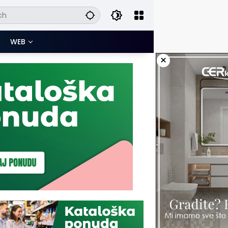
WEB
×