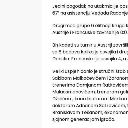
Jedini pogodak na utakmici je pos
67′ na asistenciju Vedada Radonje
Drugi meč grupe 6 elitnog kruga kv
Austrije i Francuske završen je 0:0.
Bh kadeti su turnir u Austriji završ
sa 6 bodova koliko je osvojila i dr
Danska. Francuska je osvojila 4, a A
Veliki uspjeh donio je stručni štab
Sakibom Malkočevićem i Zorano
trenerima Damjanom Ratkovićem
Mulaosmanovićem, trenerom go
Džidićem, koordinatorom Marko
doktorom Adnanom Satrovićem, f
Branislavom Tešanom, ekonomo
sjajnom generacijom igrača.