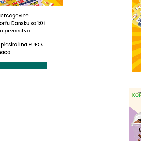
 Hercegovine
orfu Dansku sa 1:0 i
ko prvenstvo.