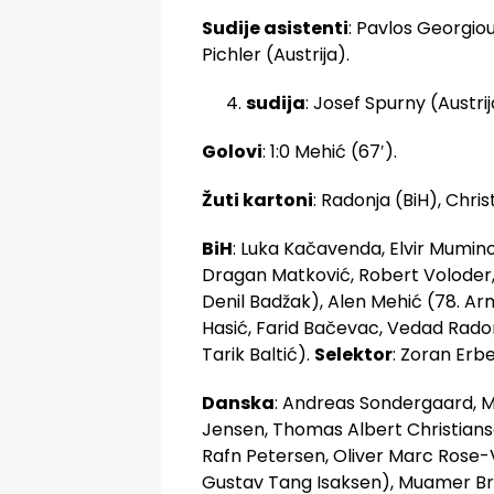
Sudije asistenti
: Pavlos Georgiou
Pichler (Austrija).
sudija
: Josef Spurny (Austrij
Golovi
: 1:0 Mehić (67′).
Žuti kartoni
: Radonja (BiH), Chri
BiH
: Luka Kačavenda, Elvir Mumino
Dragan Matković, Robert Voloder, 
Denil Badžak), Alen Mehić (78. Arm
Hasić, Farid Bačevac, Vedad Radonj
Tarik Baltić).
Selektor
: Zoran Erbe
Danska
: Andreas Sondergaard, M
Jensen, Thomas Albert Christianse
Rafn Petersen, Oliver Marc Rose-V
Gustav Tang Isaksen), Muamer Bra