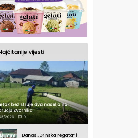
Najčitanije vijesti
etak bez struje dva naselja na
ručju Zvornika
08/2026
0
Danas „Drinska regata“ i