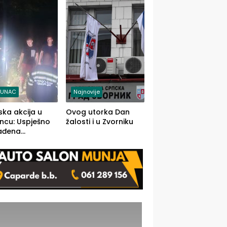
j jedino rješenje
TUNAC
Najnovije
ska akcija u
Ovog utorka Dan
ncu: Uspješno
žalosti i u Zvorniku
ađena
mdesetogodišnj
nka Lazić,
 iz Kravice.