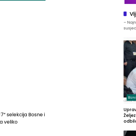
Vi
– Najno
susjed
Bizn
Upra
7“ selekcija Bosne i
Želje
odbil
a veliko
prije
FBiH: 