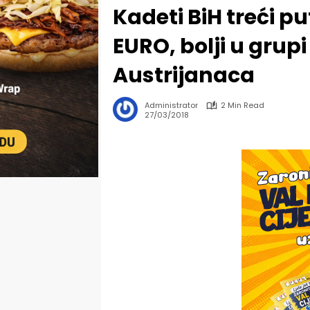
Kadeti BiH treći p
EURO, bolji u grupi
Austrijanaca
Administrator
2 Min Read
27/03/2018