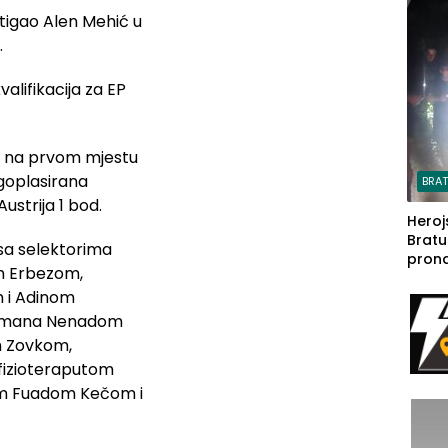
steča
tigao Alen Mehić u
.
alifikacija za EP
ili na prvom mjestu
ugoplasirana
BRA
ustrija 1 bod.
Heroj
Bratu
 sa selektorima
pron
m Erbezom,
seda
 i Adinom
a Iva
rodom
lmana Nenadom
m Zovkom,
izioteraputom
m Fuadom Kečom i