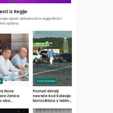
jesti iz Regije
vije vijesti i aktuelnosti iz regije Birač i
nih opština.
is
Crna Hronika
va Nove
Poznati detalji
zare Zenica
nesreće kod Kalesije:
a oba
Motociklista s težim,
dloga Vlade
dvoje vozača s
Ustrajni da je
lakšim povredama