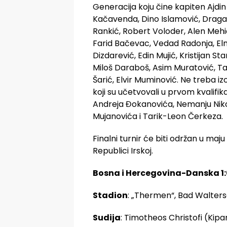
Generacija koju čine kapiten Ajdin
Kačavenda, Dino Islamović, Draga
Rankić, Robert Voloder, Alen Mehi
Farid Bačevac, Vedad Radonja, Elm
Dizdarević, Edin Mujić, Kristijan Sta
Miloš Daraboš, Asim Muratović, Tar
Šarić, Elvir Muminović. Ne treba izo
koji su učetvovali u prvom kvalif
Andreja Đokanovića, Nemanju Nikol
Mujanovića i Tarik-Leon Čerkeza.
Finalni turnir će biti održan u maj
Republici Irskoj.
Bosna i Hercegovina-Danska 1:
Stadion
: „Thermen“, Bad Walters
Sudija
: Timotheos Christofi (Kipar