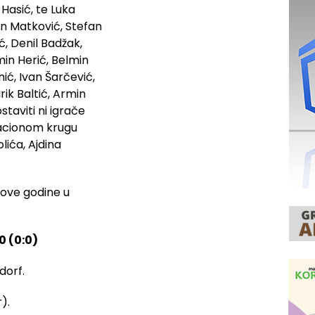
 Hasić, te Luka
n Matković, Stefan
ć, Denil Badžak,
in Herić, Belmin
nić, Ivan Šarčević,
ik Baltić, Armin
staviti ni igrače
ikacionom krugu
ića, Ajdina
u ove godine u
0 (0:0)
dorf.
).