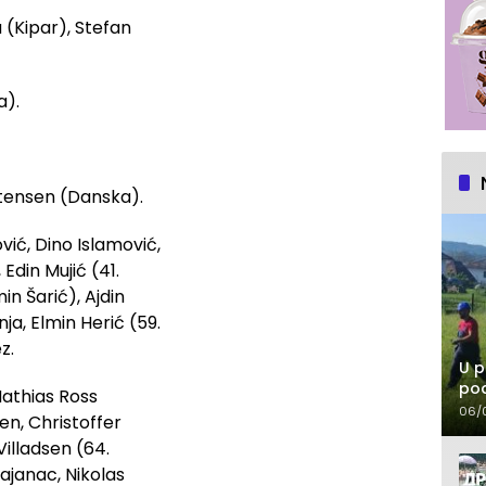
 (Kipar), Stefan
a).
stensen (Danska).
vić, Dino Islamović,
Edin Mujić (41.
in Šarić), Ajdin
a, Elmin Herić (59.
z.
U p
pod
athias Ross
06/
n, Christoffer
illadsen (64.
janac, Nikolas