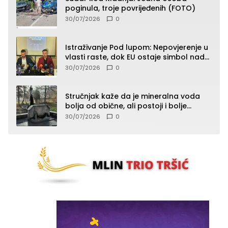
poginula, troje povrijeđenih (FOTO)
30/07/2026
0
Istraživanje Pod lupom: Nepovjerenje u
vlasti raste, dok EU ostaje simbol nade
građana
30/07/2026
0
Stručnjak kaže da je mineralna voda
bolja od obične, ali postoji i bolje
rješenje
30/07/2026
0