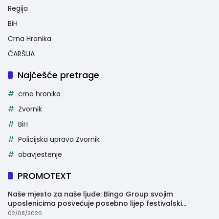
Regija
BiH
Crna Hronika
ČARŠIJA
Najčešće pretrage
crna hronika
Zvornik
BiH
Policijska uprava Zvornik
obavjestenje
PROMOTEXT
Naše mjesto za naše ljude: Bingo Group svojim
uposlenicima posvećuje posebno lijep festivalski
trenutak
02/08/2026