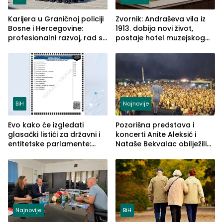
Karijera u Graničnoj policiji
Zvornik: Andraševa vila iz
Bosne i Hercegovine:
1913. dobija novi život,
profesionalni razvoj, rad sa
postaje hotel muzejskog
savremenom opremom i
tipa
služba građanima
BiH
Najnovije
Evo kako će izgledati
Pozorišna predstava i
glasački listići za državni i
koncerti Anite Aleksić i
entitetske parlamente:
Nataše Bekvalac obilježili
Najveće izmjene biće
četvrto veče Zvorničkog
vidljive na njima
ljeta (FOTO)
Najnovije
BiH