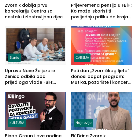
Zvornik dobija prvu
Prijevremena penzija u FBiH:
kancelariju Centra za
Ko može iskoristiti
nestalu i zlostavljanu djecu
posljednju priliku do kraja
u RS-u
2026. godine
Biznis
ČARŠIJA
Uprava Nove Željezare
Peti dan „Zvorničkog ljeta“
Zenica odbila oba
donosi bogat program:
prijedloga Vlade FBiH:
Muzika, pozorište i koncert
Ustrajni da je stečaj jedino
Stoje
rješenje
KULTURA
Najnovije
Bingo Group i ove godine
FK Drina Zvornik