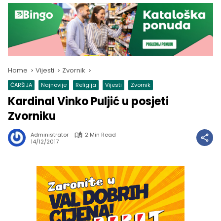
Home
Vijesti
Zvornik
ČARŠIJA
Najnovije
Religija
Vijesti
Zvornik
Kardinal Vinko Puljić u posjeti
Zvorniku
Administrator
2 Min Read
14/12/2017