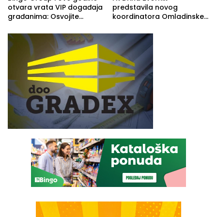
otvara vrata VIP događaja
predstavila novog
građanima: Osvojite
koordinatora Omladinske
ulaznice za koncert Petra
škole
Graše