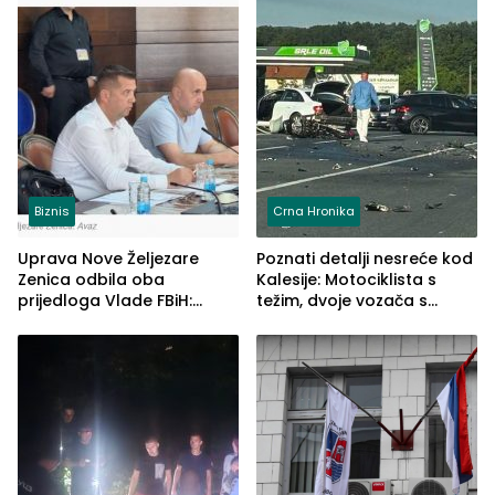
Biznis
Crna Hronika
Uprava Nove Željezare
Poznati detalji nesreće kod
Zenica odbila oba
Kalesije: Motociklista s
prijedloga Vlade FBiH:
težim, dvoje vozača s
Ustrajni da je stečaj jedino
lakšim povredama
rješenje