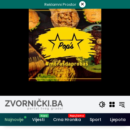
Skip
×
Reklamni Prostor
to
content
Najnovije
Vijesti
Crna Hronika
Sport
Ljepota i 