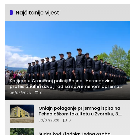
Najčitanije vijesti
Karijera u Graničnoj policiji Bosne i Hercegovine:
profesionalni razvoj, rad sa savremenom opremom
i služba građanima
06/08/2026
0
Onlajn polaganje prijemnog ispita na
Tehnološkom fakultetu u Zvorniku, 3.
septembra u 9.00 časova
30/07/2026
0
Sudar kod Kladnja: Jedna osoba