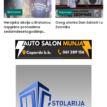
BRATUNAC
Najnovije
Herojska akcija u Bratuncu:
Ovog utorka Dan žalosti i u
Uspješno pronađena
Zvorniku
sedamdesetogodišnja
Ivanka Lazić, rodom iz
Kravice.