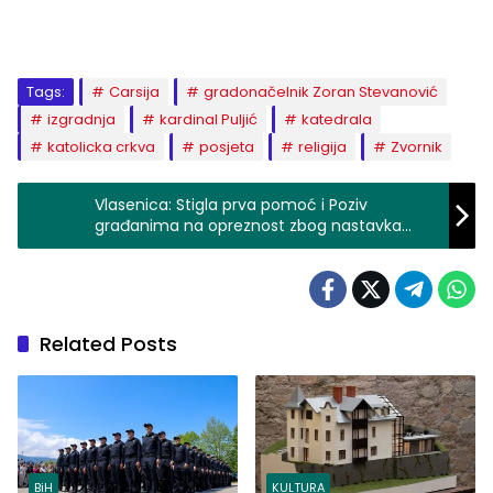
Tags:
Carsija
gradonačelnik Zoran Stevanović
izgradnja
kardinal Puljić
katedrala
katolicka crkva
posjeta
religija
Zvornik
Vlasenica: Stigla prva pomoć i Poziv
građanima na opreznost zbog nastavka
vanrednog stanja i novih olujnih vjetrova
Related Posts
BiH
KULTURA