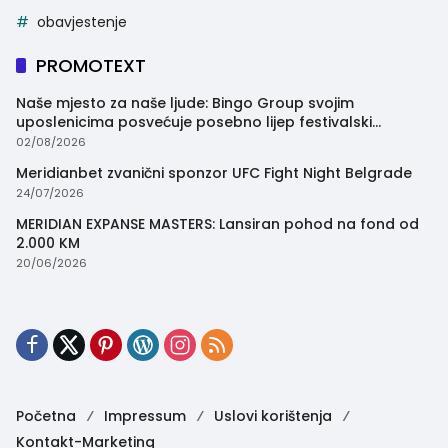
obavjestenje
PROMOTEXT
Naše mjesto za naše ljude: Bingo Group svojim
uposlenicima posvećuje posebno lijep festivalski
trenutak
02/08/2026
Meridianbet zvanični sponzor UFC Fight Night Belgrade
24/07/2026
MERIDIAN EXPANSE MASTERS: Lansiran pohod na fond od
2.000 KM
20/06/2026
Početna
Impressum
Uslovi korištenja
Kontakt-Marketing