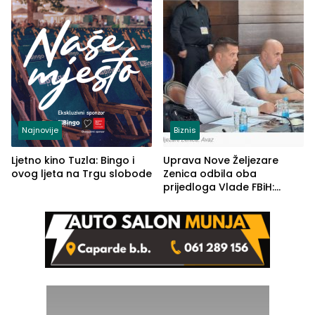
Najnovije
Biznis
Ljetno kino Tuzla: Bingo i
Uprava Nove Željezare
ovog ljeta na Trgu slobode
Zenica odbila oba
prijedloga Vlade FBiH:
Ustrajni da je stečaj jedino
rješenje