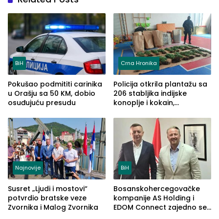
BiH
Crna Hronika
Pokušao podmititi carinika
Policija otkrila plantažu sa
u Orašju sa 50 KM, dobio
206 stabljika indijske
osuđujuću presudu
konoplje i kokain,
uhapšena jedna osoba
(FOTO)
Najnovije
BiH
Susret „Ljudi i mostovi“
Bosanskohercegovačke
potvrdio bratske veze
kompanije AS Holding i
Zvornika i Malog Zvornika
EDOM Connect zajedno se
šire na tržište Maroka