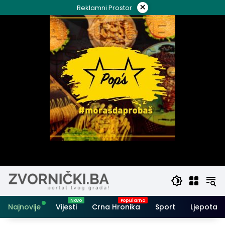
Skip
×
Reklamni Prostor
to
content
Najnovije
Vijesti
Crna Hronika
Sport
Ljepota i 