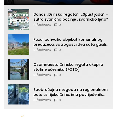
Danas „Drinska regata“ i „Spustijada“ –
sutra zvanično počinje „Zvorničko ljeto“
01/08/2026
0
Požar zahvatio objekat komunalnog
preduzeća, vatrogasci dva sata gasili
vatru (FOTO)
01/08/2026
0
Osamnaesta Drinska regata okupila
stotine učesnika (FOTO)
01/08/2026
0
Saobraćajna nezgoda na regionalnom
putu uz rijeku Drinu, ima povrijeđenih
lica (FOTO)
01/08/2026
0