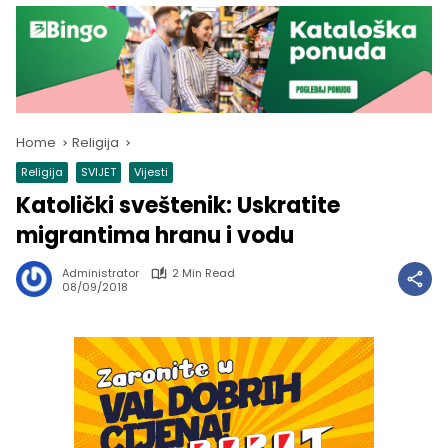
Home
Religija
Religija
SVIJET
Vijesti
Katolički sveštenik: Uskratite
migrantima hranu i vodu
Administrator
2 Min Read
08/09/2018