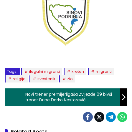
Tags:
ilegalni migranti
kreten
migranti
religija
svestenik
zlo
Novi trener premijerligaša Zvijezde 09 bivši
trener Drine Darko Nestorević
Related Posts