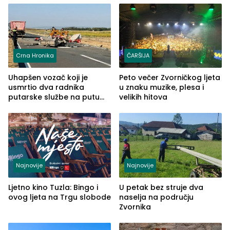
Crna Hronika
ČARŠIJA
Uhapšen vozač koji je
Peto večer Zvorničkog ljeta
usmrtio dva radnika
u znaku muzike, plesa i
putarske službe na putu
velikih hitova
od Loznice prema Šapcu
(FOTO)
Najnovije
Najnovije
Ljetno kino Tuzla: Bingo i
U petak bez struje dva
ovog ljeta na Trgu slobode
naselja na području
Zvornika