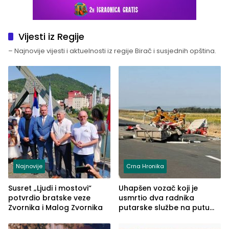
Vijesti iz Regije
– Najnovije vijesti i aktuelnosti iz regije Birač i susjednih opština.
Najnovije
Crna Hronika
Susret „Ljudi i mostovi“
Uhapšen vozač koji je
potvrdio bratske veze
usmrtio dva radnika
Zvornika i Malog Zvornika
putarske službe na putu
od Loznice prema Šapcu
(FOTO)