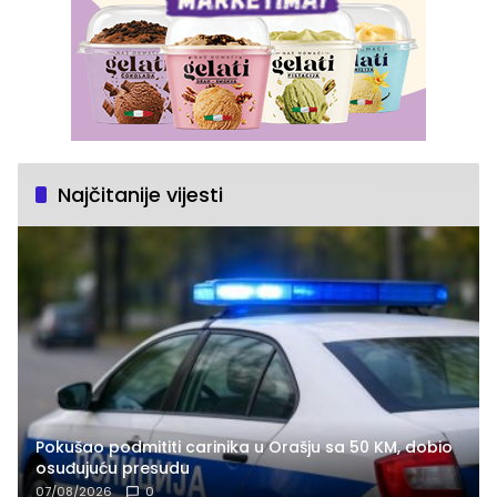
Najčitanije vijesti
Pokušao podmititi carinika u Orašju sa 50 KM, dobio
osuđujuću presudu
07/08/2026
0