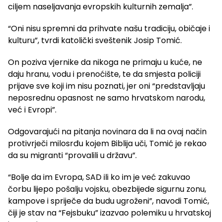
ciljem naseljavanja evropskih kulturnih zemalja”.
“Oni nisu spremni da prihvate našu tradiciju, običaje i
kulturu”, tvrdi katolički sveštenik Josip Tomić.
On poziva vjernike da nikoga ne primaju u kuće, ne
daju hranu, vodu i prenoćište, te da smjesta policiji
prijave sve koji im nisu poznati, jer oni “predstavljaju
neposrednu opasnost ne samo hrvatskom narodu,
već i Evropi”.
Odgovarajući na pitanja novinara da li na ovaj način
protivrječi milosrđu kojem Biblija uči, Tomić je rekao
da su migranti “provalili u državu”.
“Bolje da im Evropa, SAD ili ko im je već zakuvao
čorbu lijepo pošalju vojsku, obezbijede sigurnu zonu,
kampove i spriječe da budu ugroženi”, navodi Tomić,
čiji je stav na “Fejsbuku” izazvao polemiku u hrvatskoj