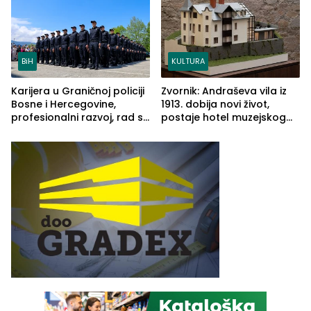
BiH
KULTURA
Karijera u Graničnoj policiji
Zvornik: Andraševa vila iz
Bosne i Hercegovine,
1913. dobija novi život,
profesionalni razvoj, rad sa
postaje hotel muzejskog
savremenom opremom i
tipa
služba građanima