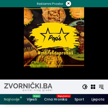
Skip
×
Reklamni Prostor
to
content
Najnovije
Vijesti
Crna Hronika
Sport
Ljepota i 