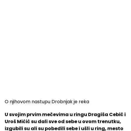
O njihovom nastupu Drobnjak je reka
U svojim prvim mečevima u ringu Dragiša Cebić i
Uroš Mićić su dali sve od sebe u ovom trenutku,
izgubili su ali su pobedili sebe i ušli u ring, mesto