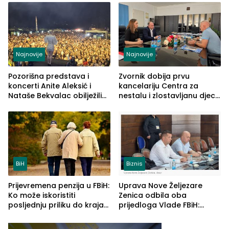
vidljive na njima
Najnovije
Najnovije
Pozorišna predstava i
Zvornik dobija prvu
koncerti Anite Aleksić i
kancelariju Centra za
Nataše Bekvalac obilježili
nestalu i zlostavljanu djecu
četvrto veče Zvorničkog
u RS-u
ljeta (FOTO)
BiH
Biznis
Prijevremena penzija u FBiH:
Uprava Nove Željezare
Ko može iskoristiti
Zenica odbila oba
posljednju priliku do kraja
prijedloga Vlade FBiH:
2026. godine
Ustrajni da je stečaj jedino
rješenje