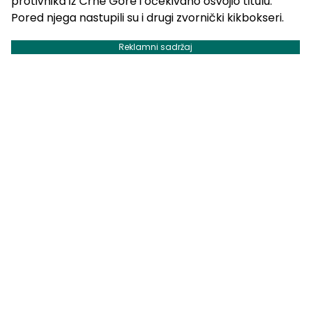
protivnika iz Crne Gore i očekivano osvojio titulu.
Pored njega nastupili su i drugi zvornički kikbokseri.
Reklamni sadržaj