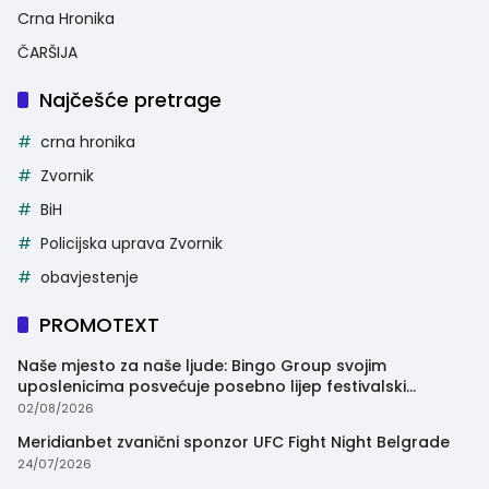
Crna Hronika
ČARŠIJA
Najčešće pretrage
crna hronika
Zvornik
BiH
Policijska uprava Zvornik
obavjestenje
PROMOTEXT
Naše mjesto za naše ljude: Bingo Group svojim
uposlenicima posvećuje posebno lijep festivalski
trenutak
02/08/2026
Meridianbet zvanični sponzor UFC Fight Night Belgrade
24/07/2026