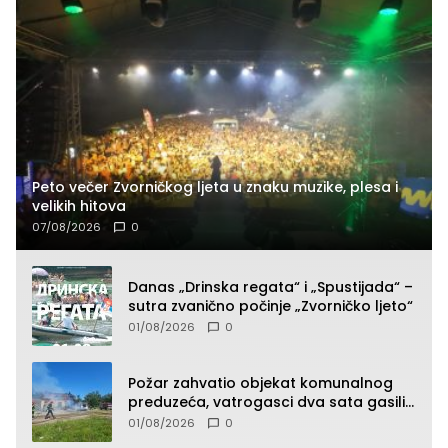
Peto večer Zvorničkog ljeta u znaku muzike, plesa i
velikih hitova
07/08/2026
0
Danas „Drinska regata“ i „Spustijada“ –
sutra zvanično počinje „Zvorničko ljeto“
01/08/2026
0
Požar zahvatio objekat komunalnog
preduzeća, vatrogasci dva sata gasili
vatru (FOTO)
01/08/2026
0