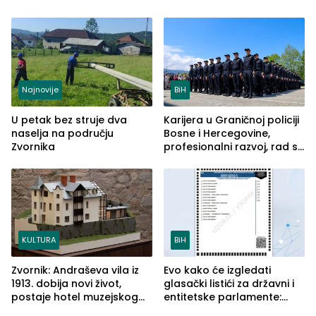
Najnovije
BiH
U petak bez struje dva
Karijera u Graničnoj policiji
naselja na području
Bosne i Hercegovine,
Zvornika
profesionalni razvoj, rad sa
savremenom opremom i
služba građanima
KULTURA
BiH
Zvornik: Andraševa vila iz
Evo kako će izgledati
1913. dobija novi život,
glasački listići za državni i
postaje hotel muzejskog
entitetske parlamente:
tipa
Najveće izmjene biće