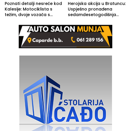
Poznati detalji nesreće kod
Herojska akcija u Bratuncu:
Kalesije: Motociklista s
Uspješno pronađena
težim, dvoje vozača s
sedamdesetogodišnja
lakšim povredama
Ivanka Lazić, rodom iz
Kravice.