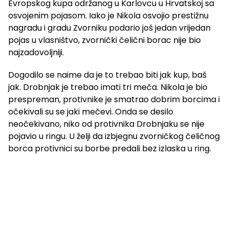
Evropskog kupa održanog u Karlovcu u Hrvatskoj sa
osvojenim pojasom. Iako je Nikola osvojio prestižnu
nagradu i gradu Zvorniku podario još jedan vrijedan
pojas u vlasništvo, zvornički čelični borac nije bio
najzadovoljniji.
Dogodilo se naime da je to trebao biti jak kup, baš
jak. Drobnjak je trebao imati tri meča. Nikola je bio
prespreman, protivnike je smatrao dobrim borcima i
očekivali su se jaki mečevi. Onda se desilo
neočekivano, niko od protivnika Drobnjaku se nije
pojavio u ringu. U želji da izbjegnu zvorničkog čeličnog
borca protivnici su borbe predali bez izlaska u ring.