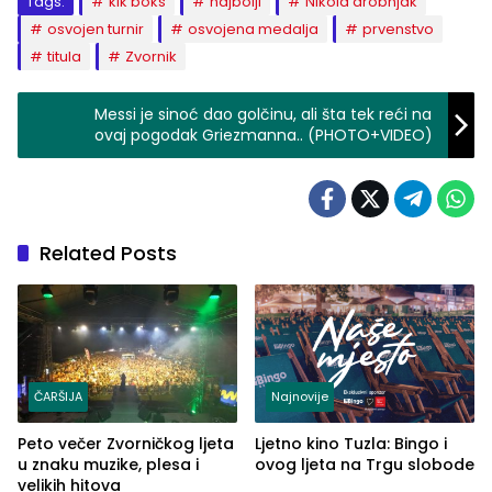
Tags:
kik boks
najbolji
Nikola drobnjak
osvojen turnir
osvojena medalja
prvenstvo
titula
Zvornik
Messi je sinoć dao golčinu, ali šta tek reći na
ovaj pogodak Griezmanna.. (PHOTO+VIDEO)
Related Posts
ČARŠIJA
Najnovije
Peto večer Zvorničkog ljeta
Ljetno kino Tuzla: Bingo i
u znaku muzike, plesa i
ovog ljeta na Trgu slobode
velikih hitova