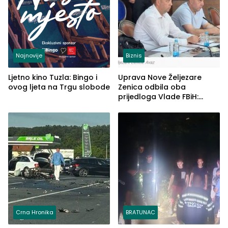
Najnovije
Biznis
Ljetno kino Tuzla: Bingo i
Uprava Nove Željezare
ovog ljeta na Trgu slobode
Zenica odbila oba
prijedloga Vlade FBiH:
Ustrajni da je stečaj jedino
rješenje
Crna Hronika
BRATUNAC