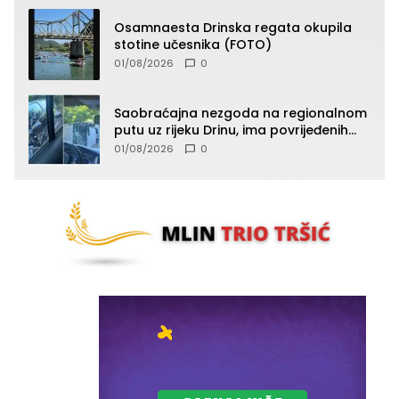
Osamnaesta Drinska regata okupila
stotine učesnika (FOTO)
01/08/2026
0
Saobraćajna nezgoda na regionalnom
putu uz rijeku Drinu, ima povrijeđenih
lica (FOTO)
01/08/2026
0