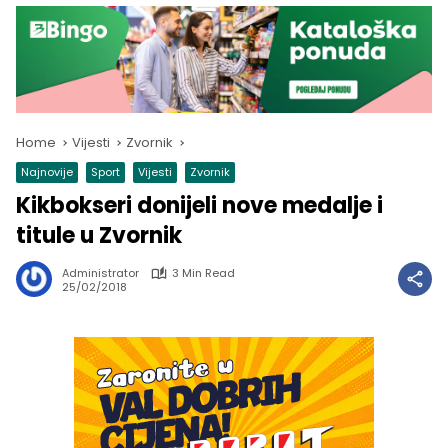
Home
Vijesti
Zvornik
Najnovije
Sport
Vijesti
Zvornik
Kikbokseri donijeli nove medalje i
titule u Zvornik
Administrator
3 Min Read
25/02/2018