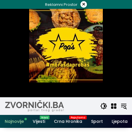
Skip
×
Reklamni Prostor
to
content
Najnovije
Vijesti
Crna Hronika
Sport
Ljepota i 