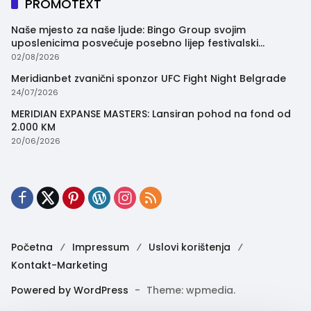
PROMOTEXT
Naše mjesto za naše ljude: Bingo Group svojim
uposlenicima posvećuje posebno lijep festivalski
trenutak
02/08/2026
Meridianbet zvanični sponzor UFC Fight Night Belgrade
24/07/2026
MERIDIAN EXPANSE MASTERS: Lansiran pohod na fond od
2.000 KM
20/06/2026
Početna
Impressum
Uslovi korištenja
Kontakt-Marketing
Powered by WordPress
-
Theme: wpmedia.