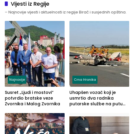
Vijesti iz Regije
– Najnovije vijesti i aktuelnosti iz regije Birač i susjednih opština.
Najnovije
Crna Hronika
Susret „Ljudi i mostovi“
Uhapšen vozač koji je
potvrdio bratske veze
usmrtio dva radnika
Zvornika i Malog Zvornika
putarske službe na putu
od Loznice prema Šapcu
(FOTO)