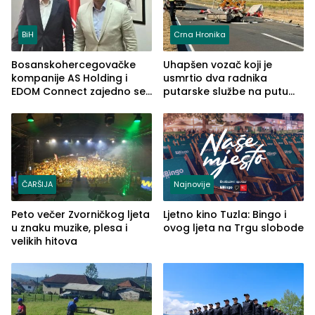
BiH
Crna Hronika
Bosanskohercegovačke
Uhapšen vozač koji je
kompanije AS Holding i
usmrtio dva radnika
EDOM Connect zajedno se
putarske službe na putu
šire na tržište Maroka
od Loznice prema Šapcu
(FOTO)
ČARŠIJA
Najnovije
Peto večer Zvorničkog ljeta
Ljetno kino Tuzla: Bingo i
u znaku muzike, plesa i
ovog ljeta na Trgu slobode
velikih hitova