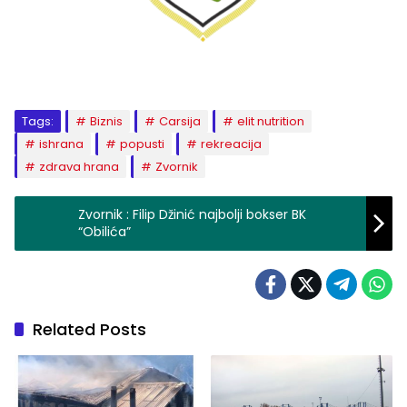
Tags:
Biznis
Carsija
elit nutrition
ishrana
popusti
rekreacija
zdrava hrana
Zvornik
Zvornik : Filip Džinić najbolji bokser BK
“Obilića”
Related Posts