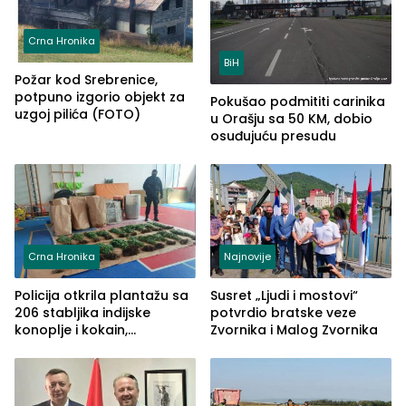
Crna Hronika
BiH
Požar kod Srebrenice,
potpuno izgorio objekt za
Pokušao podmititi carinika
uzgoj pilića (FOTO)
u Orašju sa 50 KM, dobio
osuđujuću presudu
Crna Hronika
Najnovije
Policija otkrila plantažu sa
Susret „Ljudi i mostovi“
206 stabljika indijske
potvrdio bratske veze
konoplje i kokain,
Zvornika i Malog Zvornika
uhapšena jedna osoba
(FOTO)