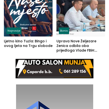
Najnovije
Biznis
Ljetno kino Tuzla: Bingo i
Uprava Nove Željezare
ovog ljeta na Trgu slobode
Zenica odbila oba
prijedloga Vlade FBiH:
Ustrajni da je stečaj jedino
rješenje