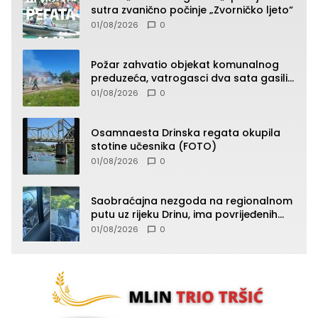
sutra zvanično počinje „Zvorničko ljeto“
01/08/2026
0
Požar zahvatio objekat komunalnog
preduzeća, vatrogasci dva sata gasili
vatru (FOTO)
01/08/2026
0
Osamnaesta Drinska regata okupila
stotine učesnika (FOTO)
01/08/2026
0
Saobraćajna nezgoda na regionalnom
putu uz rijeku Drinu, ima povrijeđenih
lica (FOTO)
01/08/2026
0