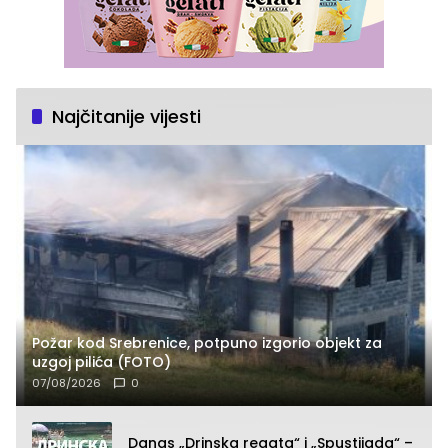
Najčitanije vijesti
Požar kod Srebrenice, potpuno izgorio objekt za
uzgoj pilića (FOTO)
07/08/2026
0
Danas „Drinska regata“ i „Spustijada“ –