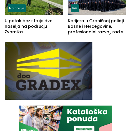
Najnovije
BiH
U petak bez struje dva
Karijera u Graničnoj policiji
naselja na području
Bosne i Hercegovine,
Zvornika
profesionalni razvoj, rad sa
savremenom opremom i
služba građanima