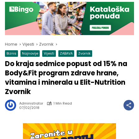
Home
Vijesti
Zvornik
Biznis
Najnovije
Vijesti
ZABAVA
Zvornik
Do kraja sedmice popust od 15% na
Body&Fit program zdrave hrane,
vitamina i minerala u Elit-Nutrition
Zvornik
Administrator
1 Min Read
07/02/2018