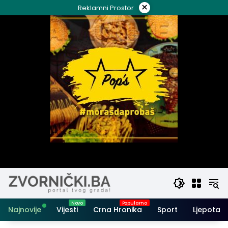
Skip
×
Reklamni Prostor
to
content
Najnovije
Vijesti
Crna Hronika
Sport
Ljepota i 