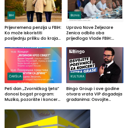
BiH
Biznis
Prijevremena penzija u FBiH:
Uprava Nove Željezare
Ko može iskoristiti
Zenica odbila oba
posljednju priliku do kraja
prijedloga Vlade FBiH:
2026. godine
Ustrajni da je stečaj jedino
rješenje
ČARŠIJA
KULTURA
Peti dan „Zvorničkog ljeta“
Bingo Group i ove godine
donosi bogat program:
otvara vrata VIP događaja
Muzika, pozorište i koncert
građanima: Osvojite
Stoje
ulaznice za koncert Petra
Graše