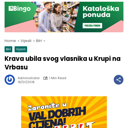
Home
Vijesti
BiH
BiH
Vijesti
Krava ubila svog vlasnika u Krupi na
Vrbasu
Administrator
1 Min Read
18/01/2018