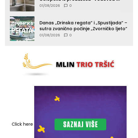
komunalije”
01/08/2026
0
Danas „Drinska regata“ i „Spustijada“ –
sutra zvanično počinje „Zvorničko ljeto“
01/08/2026
0
Click here