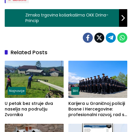
Zimska trgovina košarkašima OKK Drina-
Princip
Related Posts
Najnovije
BiH
U petak bez struje dva
Karijera u Graničnoj policiji
naselja na području
Bosne i Hercegovine:
Zvornika
profesionalni razvoj, rad sa
savremenom opremom i
služba građanima