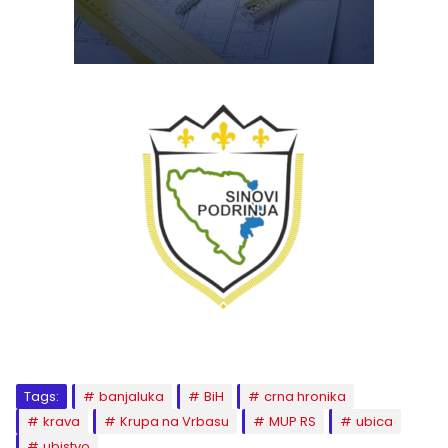
Tags:
banjaluka
BiH
crna hronika
krava
Krupa na Vrbasu
MUP RS
ubica
ubistvo