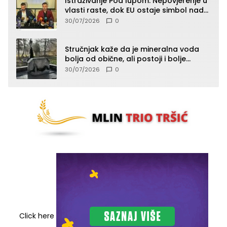
Istraživanje Pod lupom: Nepovjerenje u
vlasti raste, dok EU ostaje simbol nade
građana
30/07/2026
0
Stručnjak kaže da je mineralna voda
bolja od obične, ali postoji i bolje
rješenje
30/07/2026
0
Click here