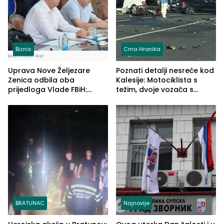
Biznis
Crna Hronika
Uprava Nove Željezare
Poznati detalji nesreće kod
Zenica odbila oba
Kalesije: Motociklista s
prijedloga Vlade FBiH:
težim, dvoje vozača s
Ustrajni da je stečaj jedino
lakšim povredama
rješenje
BRATUNAC
Najnovije