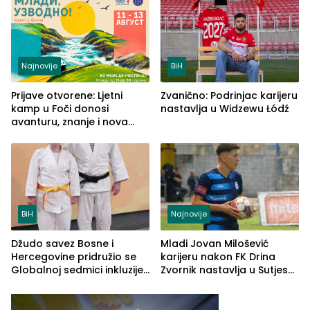
prvenstvo otvara na
Palama
Najnovije
BiH
Prijave otvorene: Ljetni
Zvanično: Podrinjac karijeru
kamp u Foči donosi
nastavlja u Widzewu Łódź
avanturu, znanje i nova
poznanstva
BiH
Najnovije
​Džudo savez Bosne i
Mladi Jovan Milošević
Hercegovine pridružio se
karijeru nakon FK Drina
Globalnoj sedmici inkluzije:
Zvornik nastavlja u Sutjesci
Adaptirani džudo otvara
iz Foče
vrata sporta za sve