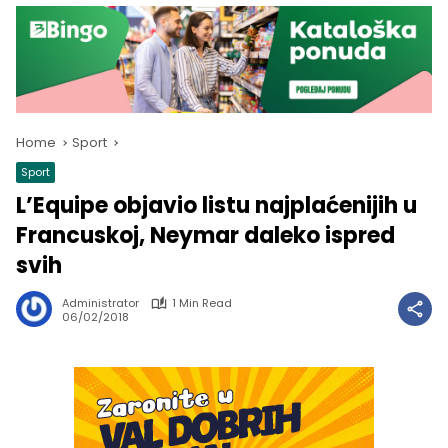
Home
Sport
Sport
L’Equipe objavio listu najplaćenijih u
Francuskoj, Neymar daleko ispred
svih
Administrator
1 Min Read
06/02/2018