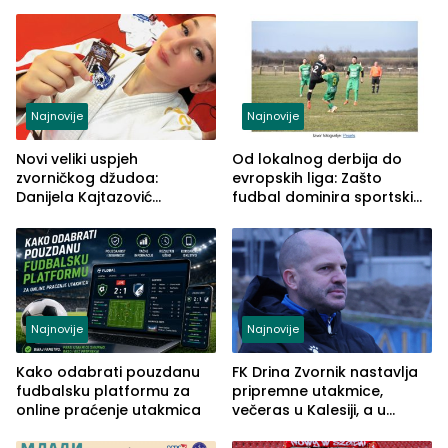
škole
osvojila Križevići kup 2026
Najnovije
Najnovije
Novi veliki uspjeh
Od lokalnog derbija do
zvorničkog džudoa:
evropskih liga: Zašto
Danijela Kajtazović
fudbal dominira sportskim
viceprvakinja Balkana u
klađenjem
seniorskoj konkurenciji
Najnovije
Najnovije
Kako odabrati pouzdanu
FK Drina Zvornik nastavlja
fudbalsku platformu za
pripremne utakmice,
online praćenje utakmica
večeras u Kalesiji, a u
subotu u Banovićima,