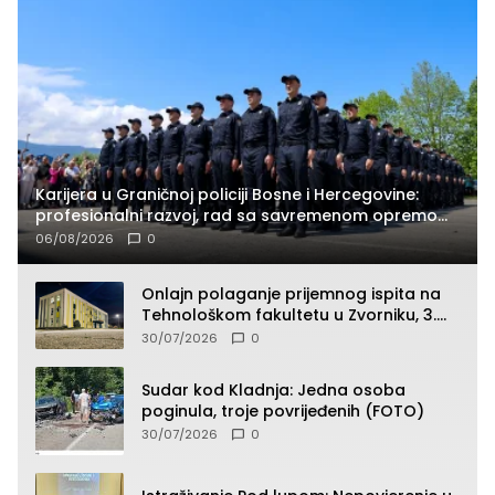
Karijera u Graničnoj policiji Bosne i Hercegovine:
profesionalni razvoj, rad sa savremenom opremom
i služba građanima
06/08/2026
0
Onlajn polaganje prijemnog ispita na
Tehnološkom fakultetu u Zvorniku, 3.
septembra u 9.00 časova
30/07/2026
0
Sudar kod Kladnja: Jedna osoba
poginula, troje povrijeđenih (FOTO)
30/07/2026
0