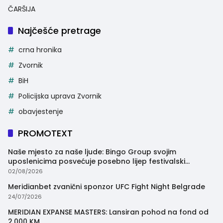
ČARŠIJA
Najčešće pretrage
crna hronika
Zvornik
BiH
Policijska uprava Zvornik
obavjestenje
PROMOTEXT
Naše mjesto za naše ljude: Bingo Group svojim
uposlenicima posvećuje posebno lijep festivalski
trenutak
02/08/2026
Meridianbet zvanični sponzor UFC Fight Night Belgrade
24/07/2026
MERIDIAN EXPANSE MASTERS: Lansiran pohod na fond od
2.000 KM