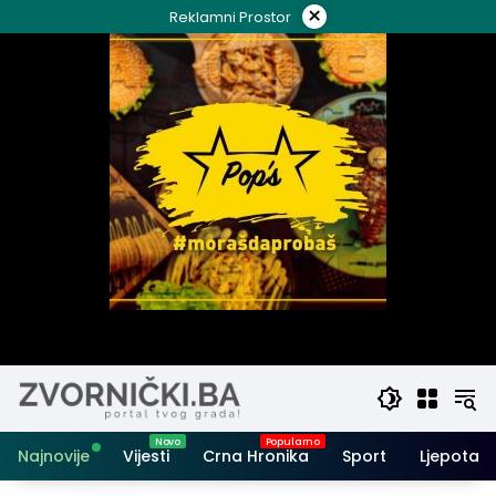
Skip
×
Reklamni Prostor
to
content
Najnovije
Vijesti
Crna Hronika
Sport
Ljepota i 