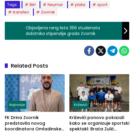
Tags:
BiH
Neymar
plata
sport
transferi
Zvornik
Objavljena rang lista 356 studenata
dobitnika stipendije grada Zvornik
Related Posts
Najnovije
Križevići
FK Drina Zvornik
Križevići ponovo pokazali
predstavila novog
kako se organizuje sportski
koordinatora Omladinske
spektakl: Braća Zulić