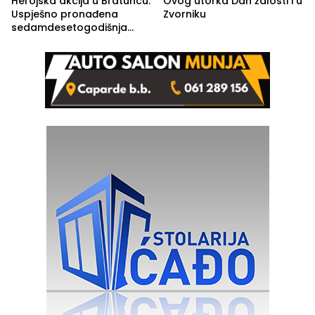
Herojska akcija u Bratuncu:
Ovog utorka Dan žalosti i u
Uspješno pronađena
Zvorniku
sedamdesetogodišnja
Ivanka Lazić, rodom iz
Kravice.