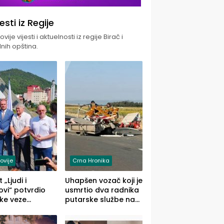
jesti iz Regije
vije vijesti i aktuelnosti iz regije Birač i
nih opština.
ovije
Crna Hronika
 „Ljudi i
Uhapšen vozač koji je
vi“ potvrdio
usmrtio dva radnika
ke veze
putarske službe na
ika i Malog
putu od Loznice
ika
prema Šapcu