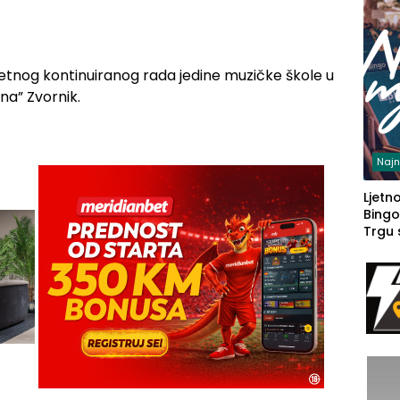
itetnog kontinuiranog rada jedine muzičke škole u
na” Zvornik.
Najn
Ljetno
Bingo
Trgu