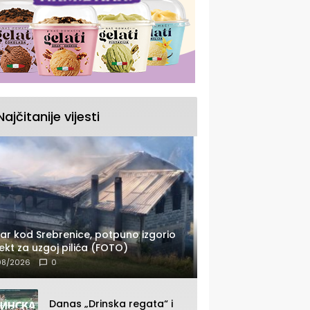
Najčitanije vijesti
ar kod Srebrenice, potpuno izgorio
ekt za uzgoj pilića (FOTO)
08/2026
0
Danas „Drinska regata“ i