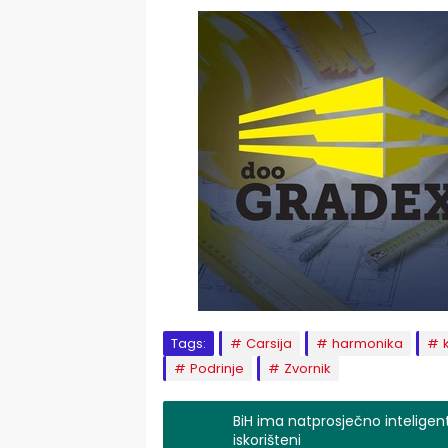
Tags:
Carsija
harmonika
Podrinje
Zvornik
BiH ima natprosječno inteligentn
iskorišteni