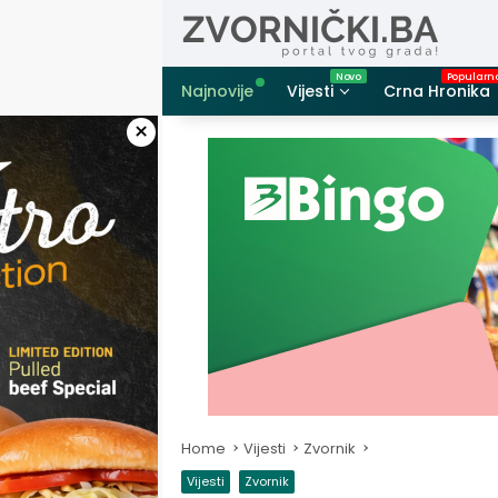
Skip
to
content
Najnovije
Vijesti
Crna Hronika
×
Home
Vijesti
Zvornik
Vijesti
Zvornik