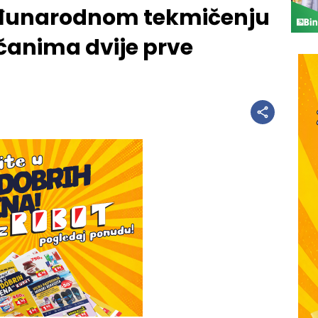
eđunarodnom tekmičenju
čanima dvije prve