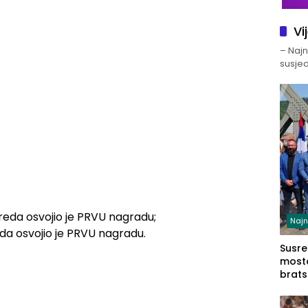
Vi
– Najno
susjed
zreda osvojio je PRVU nagradu;
Najn
da osvojio je PRVU nagradu.
Susret
mosto
brats
Zvorn
Zvorn