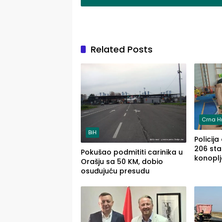
Related Posts
Crna H
BiH
Policija
206 stab
Pokušao podmititi carinika u
konoplj
Orašju sa 50 KM, dobio
jedna 
osuđujuću presudu