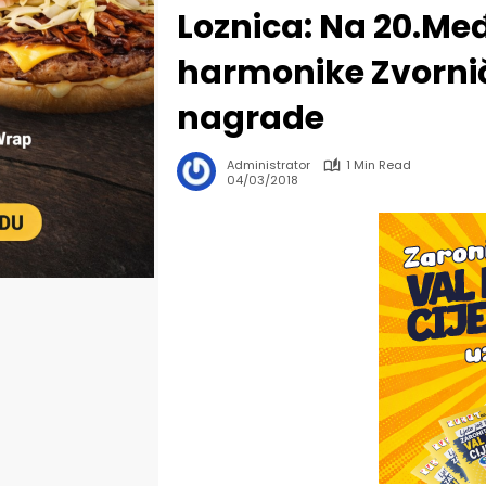
Loznica: Na 20.M
harmonike Zvorni
nagrade
Administrator
1 Min Read
04/03/2018