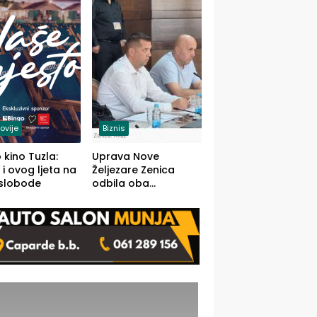
(FOTO)
ovije
Biznis
 kino Tuzla:
Uprava Nove
 i ovog ljeta na
Željezare Zenica
 slobode
odbila oba
prijedloga Vlade
FBiH: Ustrajni da je
stečaj jedino rješenje