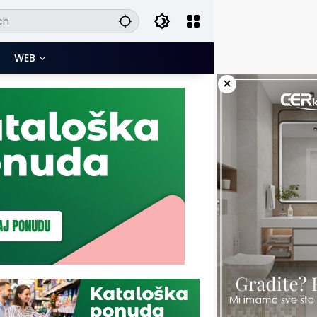
WEB
×