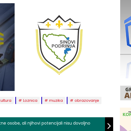
kultura
Loznica
muzika
obrazovanje
e osobe, ali njihovi potencijali nisu dovoljno