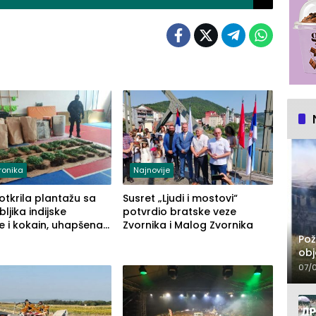
ronika
Najnovije
 otkrila plantažu sa
Susret „Ljudi i mostovi“
ljika indijske
potvrdio bratske veze
e i kokain, uhapšena
Zvornika i Malog Zvornika
osoba (FOTO)
Pož
obj
07/