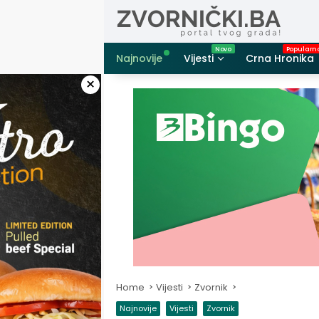
Skip
to
content
Najnovije
Vijesti
Crna Hronika
×
Home
Vijesti
Zvornik
Najnovije
Vijesti
Zvornik