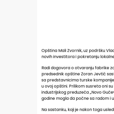
Opština Mali Zvornik, uz podršku Vla
novih investitora i pokretanju lokaln
Radi dogovora o otvaranju fabrike za
predsednik opštine Zoran Jevtić sas
sa predstavnicima turske kompanije
u ovoj opštini. Prilikom susreta oni 
industrijskog preduzeća „Novo Gučev
godine mogla da počne sa radom i u p
Na sastanku, koji je nakon toga usle