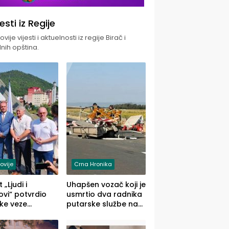
jesti iz Regije
vije vijesti i aktuelnosti iz regije Birač i
nih opština.
ovije
Crna Hronika
 „Ljudi i
Uhapšen vozač koji je
vi“ potvrdio
usmrtio dva radnika
ke veze
putarske službe na
ika i Malog
putu od Loznice
ika
prema Šapcu