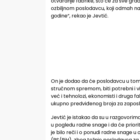
otvaranje fabrike, što će za sve građa
ozbiljnom poslodavcu, koji odmah na
godine“, rekao je Jevtić.
On je dodao da će poslodavcu u tom 
stručnom spremom, biti potrebni i vi
već i tehnolozi, ekonomisti i druga fa
ukupno predviđenog broja za zaposlen
Jevtić je istakao da su u razgovorim
u pogledu radne snage i da će prioritet
je bilo reči i o ponudi radne snage u 
(RS/BiH), zbog težnje poslodavca za