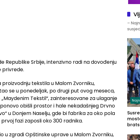
Vi
– Najno
susjed
de Republike Srbije, intenzivno radi na dovođenju
e privrede.
 proizvodnju tekstila u Malom Zvorniku,
tao se u ponedeljak, po drugi put ovog meseca,
 „Maydenim Tekstil“, zainteresovane za ulaganje
Najn
su ponovo obišli prostor i hale nekadašnjeg Drvno
o“ u Donjem Naselju, gde bi fabrika za oko pola
Susret
mosto
rvoj fazi zaposli oko 300 radnika.
brats
Zvorn
dio u zgradi Opštinske uprave u Malom Zvorniku,
Zvorn