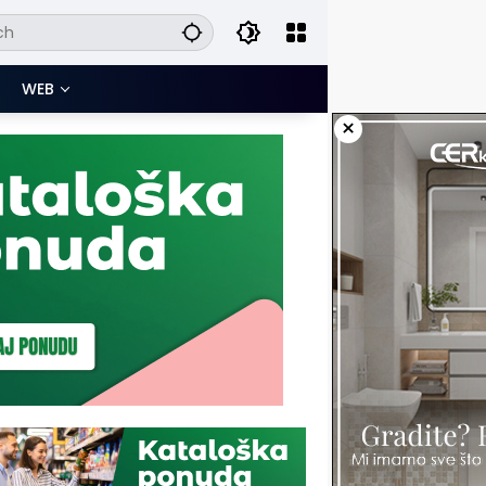
WEB
×