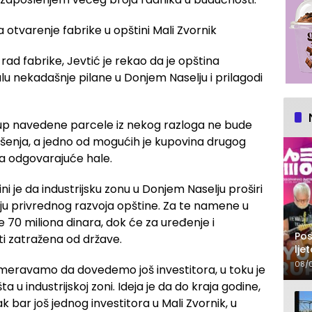
ad fabrike, Jevtić je rekao da je opština
lu nekadašnje pilane u Donjem Naselju i prilagodi
up navedene parcele iz nekog razloga ne bude
ešenja, a jedno od mogućih je kupovina drugog
dnja odgovarajuće hale.
ni je da industrijsku zonu u Donjem Naselju proširi
ciju privrednog razvoja opštine. Za te namene u
 70 miliona dinara, dok će za uređenje i
Pos
i zatražena od države.
lje
pr
08/
nameravamo da dovedemo još investitora, u toku je
 u industrijskoj zoni. Ideja je da do kraja godine,
 bar još jednog investitora u Mali Zvornik, u