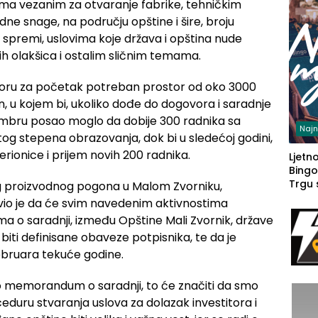
ima vezanim za otvaranje fabrike, tehničkim
ne snage, na području opštine i šire, broju
j spremi, uslovima koje država i opština nude
gih olakšica i ostalim sličnim temama.
itoru za početak potreban prostor od oko 3000
, u kojem bi, ukoliko dođe do dogovora i saradnje
tembru posao moglo da dobije 300 radnika sa
Najn
itog stepena obrazovanja, dok bi u sledećoj godini,
erionice i prijem novih 200 radnika.
Ljetno
Bingo
Trgu
proizvodnog pogona u Malom Zvorniku,
avio je da će svim navedenim aktivnostima
 o saradnji, između Opštine Mali Zvornik, države
o biti definisane obaveze potpisnika, te da je
ebruara tekuće godine.
 memorandum o saradnji, to će značiti da smo
eduru stvaranja uslova za dolazak investitora i