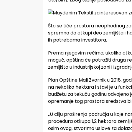
Što se tiče prostora neophodnog za r
spremna da otkupi deo zemljišta i ha
ih potrebama investitora.
Prema njegovim rečima, ukoliko otk
moguć, opština će potražiti druga r
zemljišta u industrijskoj zoni i izgra
Plan Opštine Mali Zvornik u 2018. godi
na nekoliko hektara i stavi je u funk
budžetu za tekuću godinu odvojeno je
opremanje tog prostora sredstva bit
„U cilju proširenja područja u koje 
procedura otkupa 1,2 hektara zemljišta
osim ovog, stvorimo uslove za dolazak