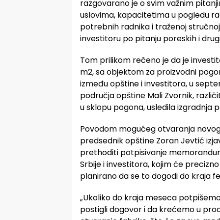
razgovarano je o svim važnim pitanj
uslovima, kapacitetima u pogledu rad
potrebnih radnika i traženoj stručno
investitoru po pitanju poreskih i dru
Tom prilikom rečeno je da je invest
m2, sa objektom za proizvodni pogon
između opštine i investitora, u sep
područja opštine Mali Zvornik, različ
u sklopu pogona, usledila izgradnja p
Povodom mogućeg otvaranja novog 
predsednik opštine Zoran Jevtić izj
prethoditi potpisivanje memoranduma
Srbije i investitora, kojim će precizn
planirano da se to dogodi do kraja f
„Ukoliko do kraja meseca potpišemo
postigli dogovor i da krećemo u proc