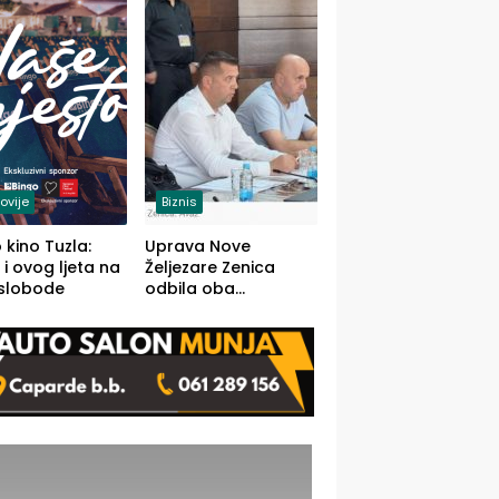
(FOTO)
ovije
Biznis
 kino Tuzla:
Uprava Nove
 i ovog ljeta na
Željezare Zenica
 slobode
odbila oba
prijedloga Vlade
FBiH: Ustrajni da je
stečaj jedino rješenje