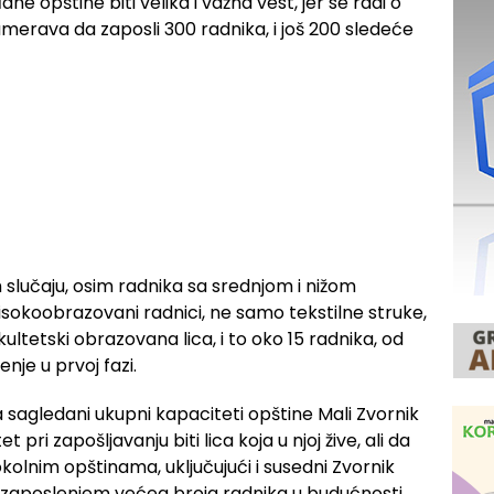
ne opštine biti velika i važna vest, jer se radi o
merava da zaposli 300 radnika, i još 200 sledeće
slučaju, osim radnika sa srednjom i nižom
sokoobrazovani radnici, ne samo tekstilne struke,
kultetski obrazovana lica, i to oko 15 radnika, od
je u prvoj fazi.
a sagledani ukupni kapaciteti opštine Mali Zvornik
 pri zapošljavanju biti lica koja u njoj žive, ali da
okolnim opštinama, uključujući i susedni Zvornik
 zaposlenjem većeg broja radnika u budućnosti.